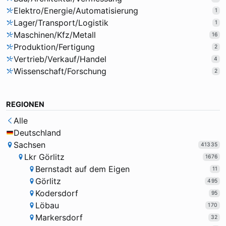
Elektro/Energie/Automatisierung
1
Lager/Transport/Logistik
1
Maschinen/Kfz/Metall
16
Produktion/Fertigung
2
Vertrieb/Verkauf/Handel
4
Wissenschaft/Forschung
2
REGIONEN
Alle
Deutschland
Sachsen
41335
Lkr Görlitz
1676
Bernstadt auf dem Eigen
11
Görlitz
495
Kodersdorf
95
Löbau
170
Markersdorf
32