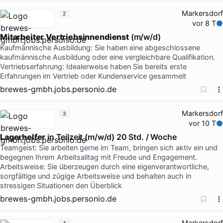
Markersdorf
2
vor 8 T
Mitarbeiter
Vertriebsinnendienst
(m/w/d)
Kaufmännische Ausbildung: Sie haben eine abgeschlossene
kaufmännische Ausbildung oder eine vergleichbare Qualifikation.
Vertriebserfahrung: Idealerweise haben Sie bereits erste
Erfahrungen im Vertrieb oder Kundenservice gesammelt
brewes-gmbh.jobs.personio.de
Markersdorf
3
vor 10 T
Lagerhelfer
in Teilzeit (m/w/d) 20 Std. / Woche
Teamgeist: Sie arbeiten gerne im Team, bringen sich aktiv ein und
begegnen Ihrem Arbeitsalltag mit Freude und Engagement.
Arbeitsweise: Sie überzeugen durch eine eigenverantwortliche,
sorgfältige und zügige Arbeitsweise und behalten auch in
stressigen Situationen den Überblick
brewes-gmbh.jobs.personio.de
Markersdorf