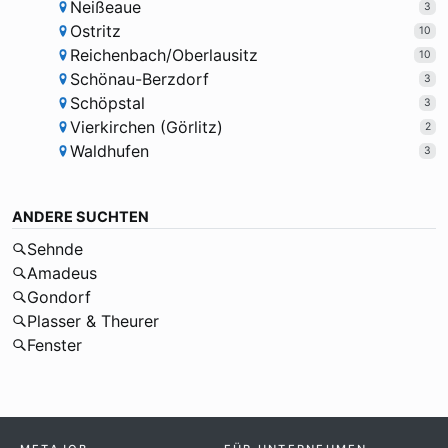
Neißeaue
3
Ostritz
10
Reichenbach/Oberlausitz
10
Schönau-Berzdorf
3
Schöpstal
3
Vierkirchen (Görlitz)
2
Waldhufen
3
ANDERE SUCHTEN
Sehnde
Amadeus
Gondorf
Plasser & Theurer
Fenster