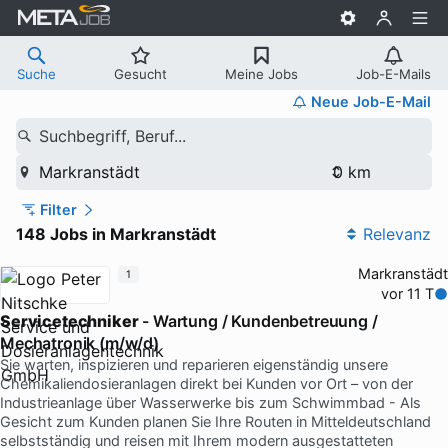
Suche
Gesucht
Meine Jobs
Job-E-Mails
Neue Job-E-Mail
Suchbegriff, Beruf...
Markranstädt
Filter
148 Jobs in Markranstädt
Relevanz
Markranstädt
1
vor 11 T
Servicetechniker
- Wartung / Kundenbetreuung /
Mechatronik (m/w/d)
Sie warten, inspizieren und reparieren eigenständig unsere
Chemikaliendosieranlagen direkt bei Kunden vor Ort – von der
Industrieanlage über Wasserwerke bis zum Schwimmbad - Als
Gesicht zum Kunden planen Sie Ihre Routen in Mitteldeutschland
selbstständig und reisen mit Ihrem modern ausgestatteten