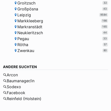
Groitzsch
32
Großpösna
43
Leipzig
9584
Markkleeberg
166
Markranstädt
165
Neukieritzsch
44
Pegau
33
Rötha
57
Zwenkau
80
ANDERE SUCHTEN
Arcon
Baumanager/in
Sodexo
Facebook
Reinfeld (Holstein)