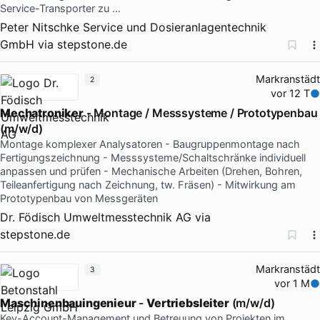
Service-Transporter zu …
Peter Nitschke Service und Dosieranlagentechnik
GmbH
via
stepstone.de
Markranstädt
2
vor 12 T
Mechatroniker
- Montage / Messsysteme / Prototypenbau
(m/w/d)
Montage komplexer Analysatoren - Baugruppenmontage nach
Fertigungszeichnung - Messsysteme/Schaltschränke individuell
anpassen und prüfen - Mechanische Arbeiten (Drehen, Bohren,
Teileanfertigung nach Zeichnung, tw. Fräsen) - Mitwirkung am
Prototypenbau von Messgeräten
Dr. Födisch Umweltmesstechnik AG
via
stepstone.de
Markranstädt
3
vor 1 M
Maschinenbauingenieur
-
Vertriebsleiter
(m/w/d)
Key-Account-Management und Betreuung von Projekten im