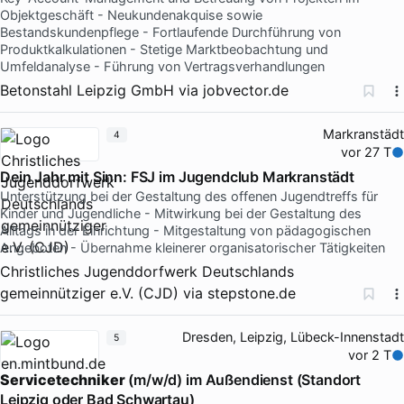
Objektgeschäft - Neukundenakquise sowie
Bestandskundenpflege - Fortlaufende Durchführung von
Produktkalkulationen - Stetige Marktbeobachtung und
Umfeldanalyse - Führung von Vertragsverhandlungen
Betonstahl Leipzig GmbH
via
jobvector.de
Markranstädt
4
vor 27 T
Dein Jahr mit Sinn: FSJ im Jugendclub Markranstädt
Unterstützung bei der Gestaltung des offenen Jugendtreffs für
Kinder und Jugendliche - Mitwirkung bei der Gestaltung des
Alltags in der Einrichtung - Mitgestaltung von pädagogischen
Angeboten - Übernahme kleinerer organisatorischer Tätigkeiten
Christliches Jugenddorfwerk Deutschlands
gemeinnütziger e.V. (CJD)
via
stepstone.de
Dresden, Leipzig, Lübeck-Innenstadt
5
vor 2 T
Servicetechniker
(m/w/d) im Außendienst (Standort
Leipzig oder Bad Schwartau)