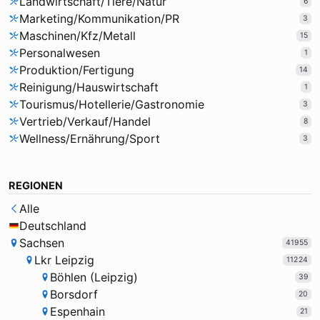
Landwirtschaft/Tiere/Natur
6
Marketing/Kommunikation/PR
3
Maschinen/Kfz/Metall
15
Personalwesen
1
Produktion/Fertigung
14
Reinigung/Hauswirtschaft
1
Tourismus/Hotellerie/Gastronomie
3
Vertrieb/Verkauf/Handel
8
Wellness/Ernährung/Sport
3
REGIONEN
Alle
Deutschland
Sachsen
41955
Lkr Leipzig
11224
Böhlen (Leipzig)
39
Borsdorf
20
Espenhain
21