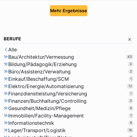
Mehr Ergebnisse
BERUFE
Alle
Bau/Architektur/Vermessung
43
Bildung/Pädagogik/Erziehung
3
Büro/Assistenz/Verwaltung
2
Einkauf/Beschaffung/SCM
1
Elektro/Energie/Automatisierung
12
Finanzdienstleistung/Versicherung
1
Finanzen/Buchhaltung/Controlling
3
Gesundheit/Medizin/Pflege
9
Immobilien/Facility-Management
1
Informationstechnik
9
Lager/Transport/Logistik
16