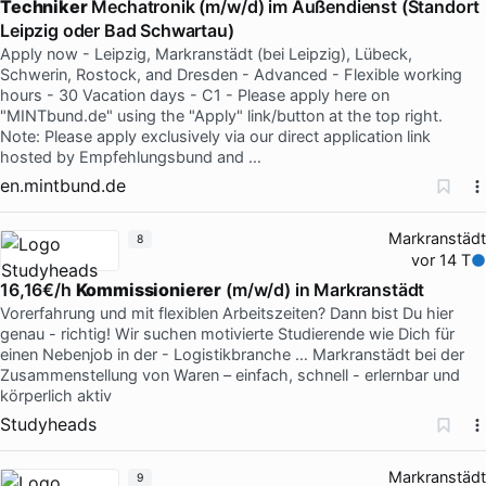
Techniker
Mechatronik (m/w/d) im Außendienst (Standort
Leipzig oder Bad Schwartau)
Apply now - Leipzig, Markranstädt (bei Leipzig), Lübeck,
Schwerin, Rostock, and Dresden - Advanced - Flexible working
hours - 30 Vacation days - C1 - Please apply here on
"MINTbund.de" using the "Apply" link/button at the top right.
Note: Please apply exclusively via our direct application link
hosted by Empfehlungsbund and …
en.mintbund.de
Markranstädt
8
vor 14 T
16,16€/h
Kommissionierer
(m/w/d) in Markranstädt
Vorerfahrung und mit flexiblen Arbeitszeiten? Dann bist Du hier
genau - richtig! Wir suchen motivierte Studierende wie Dich für
einen Nebenjob in der - Logistikbranche … Markranstädt bei der
Zusammenstellung von Waren – einfach, schnell - erlernbar und
körperlich aktiv
Studyheads
Markranstädt
9