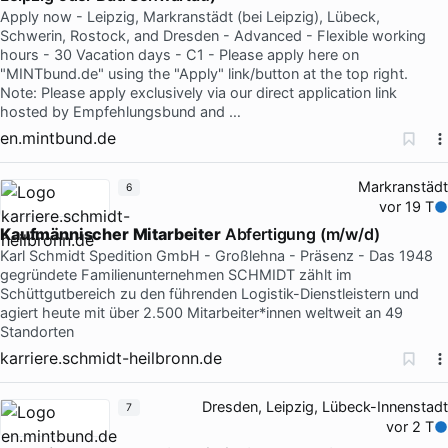
Apply now - Leipzig, Markranstädt (bei Leipzig), Lübeck,
Schwerin, Rostock, and Dresden - Advanced - Flexible working
hours - 30 Vacation days - C1 - Please apply here on
"MINTbund.de" using the "Apply" link/button at the top right.
Note: Please apply exclusively via our direct application link
hosted by Empfehlungsbund and …
en.mintbund.de
Markranstädt
6
vor 19 T
Kaufmännischer
Mitarbeiter
Abfertigung (m/w/d)
Karl Schmidt Spedition GmbH - Großlehna - Präsenz - Das 1948
gegründete Familienunternehmen SCHMIDT zählt im
Schüttgutbereich zu den führenden Logistik-Dienstleistern und
agiert heute mit über 2.500 Mitarbeiter*innen weltweit an 49
Standorten
karriere.schmidt-heilbronn.de
Dresden, Leipzig, Lübeck-Innenstadt
7
vor 2 T