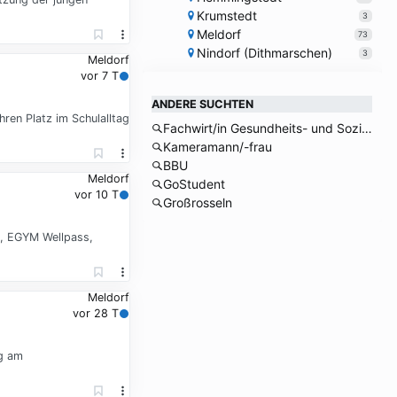
Krumstedt
3
Meldorf
73
Nindorf (Dithmarschen)
3
Meldorf
vor 7 T
ANDERE SUCHTEN
hren Platz im Schulalltag
Fachwirt/in Gesundheits- und Sozialwesen
Kameramann/-frau
BBU
Meldorf
GoStudent
vor 10 T
Großrosseln
ng, EGYM Wellpass,
Meldorf
vor 28 T
ng am