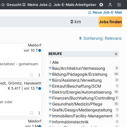
e
Gesucht
Meine Jobs
Job-E-Mails
Arbeitgeber
Neue Job-E-Mail
Jobs finden
Sortierung:
Relevanz
Meldorf
vor 10 T
BERUFE
Alle
gestaltest - gemeinsam
Bau/Architektur/Vermessung
5
Bildung/Pädagogik/Erziehung
14
Büro/Assistenz/Verwaltung
2
edt, Grömitz, Handewitt
Einkauf/Beschaffung/SCM
1
€ 5.417 | vor 13 T
Elektro/Energie/Automatisierung
15
Finanzen/Buchhaltung/Controlling
5
ger oder
Gesundheit/Medizin/Pflege
12
Grafik/Design/Mediengestaltung
1
Immobilien/Facility-Management
1
Meldorf
Informationstechnik
1
vor 1 M