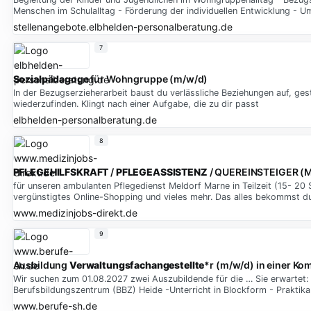
Menschen im Schulalltag - Förderung der individuellen Entwicklung - U
stellenangebote.elbhelden-personalberatung.de
7
Sozialpädagoge
für Wohngruppe (m/w/d)
In der Bezugserzieherarbeit baust du verlässliche Beziehungen auf, gest
wiederzufinden. Klingt nach einer Aufgabe, die zu dir passt
elbhelden-personalberatung.de
8
PFLEGEHILFSKRAFT
/
PFLEGEASSISTENZ
/ QUEREINSTEIGER (M
für unseren ambulanten Pflegedienst Meldorf Marne in Teilzeit (15- 20
vergünstigtes Online-Shopping und vieles mehr. Das alles bekommst du
www.medizinjobs-direkt.de
9
Ausbildung
Verwaltungsfachangestellte
*r (m/w/d) in einer K
Wir suchen zum 01.08.2027 zwei Auszubildende für die … Sie erwartet: 
Berufsbildungszentrum (BBZ) Heide -Unterricht in Blockform - Praktik
www.berufe-sh.de