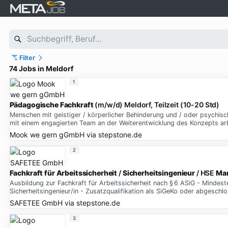
Filter
74 Jobs in Meldorf
1
Pädagogische
Fachkraft
(m/w/d) Meldorf, Teilzeit (10-20 Std)
Menschen mit geistiger / körperlicher Behinderung und / oder psychisch
mit einem engagierten Team an der Weiterentwicklung des Konzepts arb
Mook we gern gGmbH
via
stepstone.de
2
Fachkraft
für
Arbeitssicherheit
/
Sicherheitsingenieur
/ HSE
Ma
Ausbildung zur Fachkraft für Arbeitssicherheit nach § 6 ASiG - Mindes
Sicherheitsingenieur/in - Zusatzqualifikation als SiGeKo oder abgeschl
SAFETEE GmbH
via
stepstone.de
3