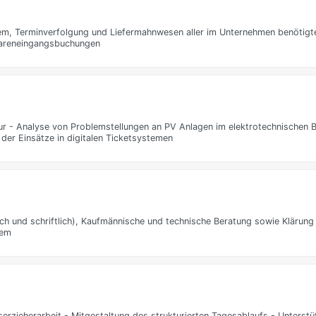
tem, Terminverfolgung und Liefermahnwesen aller im Unternehmen benötigt
Wareneingangsbuchungen
ur - Analyse von Problemstellungen an PV Anlagen im elektrotechnischen B
der Einsätze in digitalen Ticketsystemen
h und schriftlich), Kaufmännische und technische Beratung sowie Klärung
tem
rzieherarbeit - Mitgestaltung des strukturierten Tagesablaufs - Unterstü