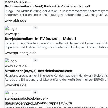
Sachbearbeiter
(m/w/d)
Einkauf
& Materialwirtschaft
Pflege und Aktualisierung der Artikel in unserem Warenwirtschaftssys
Bedarfsmaterialien und Dienstleistungen, Bestandsüberwachung und 
www.aldra.de
4
Servicetechniker
(-in) PV (m/w/d) in Meldorf
Installation und Wartung von Photovoltaik-Anlagen und Ladeinfrastrukt
Reparatur und Instandhaltung von Photovoltaikanlagen. Dokumentation 
www.spr-energie.de
5
Mitarbeiter
(m/w/d)
Vertriebsinnendienst
Hauptansprechpartner für unsere Kunden aus dem Handwerk (telefonisc
Aufträgen, Erfassung und Überprüfung der Aufträge in unser ERP-Sys
www.aldra.de
6
Sozialpädagoge
für Wohngruppe (m/w/d)
Begleitung der Kinder und Jugendlichen im Wohngruppenalltag - Bezugse