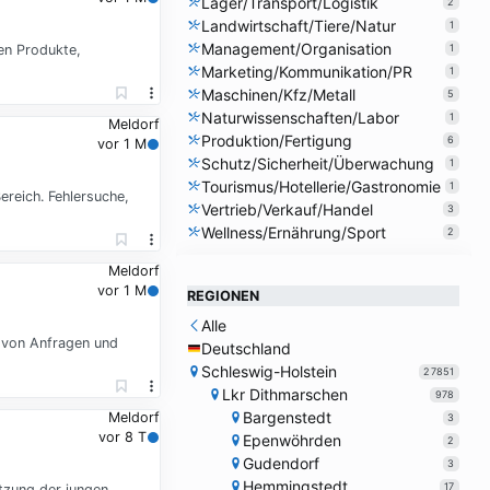
Lager/Transport/Logistik
2
Landwirtschaft/Tiere/Natur
1
Management/Organisation
en Produkte,
1
Marketing/Kommunikation/PR
1
Maschinen/Kfz/Metall
5
Naturwissenschaften/Labor
1
Meldorf
Produktion/Fertigung
6
vor 1 M
Schutz/Sicherheit/Überwachung
1
Tourismus/Hotellerie/Gastronomie
1
ereich. Fehlersuche,
Vertrieb/Verkauf/Handel
3
Wellness/Ernährung/Sport
2
Meldorf
vor 1 M
REGIONEN
Alle
 von Anfragen und
Deutschland
Schleswig-Holstein
27851
Lkr Dithmarschen
978
Bargenstedt
Meldorf
3
vor 8 T
Epenwöhrden
2
Gudendorf
3
Hemmingstedt
17
tzung der jungen