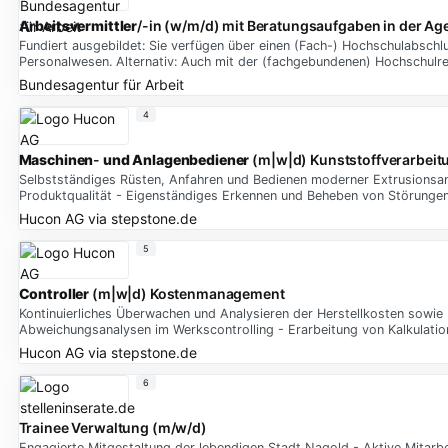
Arbeitsvermittler
/-in (w/m/d) mit Beratungsaufgaben in der Agent
Fundiert ausgebildet: Sie verfügen über einen (Fach-) Hochschulabschlu
Personalwesen. Alternativ: Auch mit der (fachgebundenen) Hochschulre
Bundesagentur für Arbeit
4
Maschinen
-
und
Anlagenbediener
(m|w|d) Kunststoffverarbeit
Selbstständiges Rüsten, Anfahren und Bedienen moderner Extrusionsanl
Produktqualität - Eigenständiges Erkennen und Beheben von Störungen
Hucon AG
via
stepstone.de
5
Controller
(m|w|d) Kostenmanagement
Kontinuierliches Überwachen und Analysieren der Herstellkosten sowie
Abweichungsanalysen im Werkscontrolling - Erarbeitung von Kalkulati
Hucon AG
via
stepstone.de
6
Trainee Verwaltung (m/w/d)
Engagierte Mitgestaltung der lebendigen Stadt Nagold - Aktive Mitarb