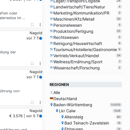
Lager/Transport/Logistik
28
Landwirtschaft/Tiere/Natur
4
Marketing/Kommunikation/PR
aften oder
2
alerweise im …
Maschinen/Kfz/Metall
30
Personalwesen
5
Produktion/Fertigung
25
Nagold
Rechtswesen
2
vor 7 T
Reinigung/Hauswirtschaft
6
Tourismus/Hotellerie/Gastronomie
6
llung der
Vertrieb/Verkauf/Handel
34
Wellness/Ernährung/Sport
7
Wissenschaft/Forschung
2
Nagold
vor 7 T
REGIONEN
führung von
Alle
Deutschland
Baden-Württemberg
134310
Lkr Calw
Nagold
1549
€ 3.576 | vor 5 T
Altensteig
80
Bad Teinach-Zavelstein
15
Ebhausen
72
urchführung und