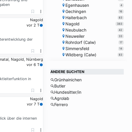
fgaben
Egenhausen
4
Gechingen
16
Haiterbach
83
Nagold
Nagold
383
vor 2 T
Neubulach
42
Neuweiler
33
erentwicklung der
Rohrdorf (Calw)
17
Simmersfeld
14
Wildberg (Calw)
83
natal, Nagold, Nürnberg
vor 6 T
ANDERE SUCHTEN
leiterfunktion in
Grünhainichen
Butler
Hundesitter/in
Agrolab
Nagold
vor 7 T
Ferrero
ick über die internen