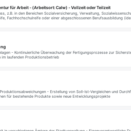
ur für Arbeit - (Arbeitsort: Calw) - Vollzeit oder Teilzeit
ss, z.B. in den Bereichen Sozialversicherung, Verwaltung, Sozialwissensch
ife, Fachhochschulreife oder einer abgeschlossenen Berufsausbildung (ide
ung
agen - Kontinuierliche Überwachung der Fertigungsprozesse zur Sicherste
 im laufenden Produktionsbetrieb
 Produktionsabweichungen - Erstellung von Soll-Ist-Vergleichen und Durch
onen für bestehende Produkte sowie neue Entwicklungsprojekte
eit in verschiedenen Ämtern der Stadtverwaltung - Eigenverantwortliche D