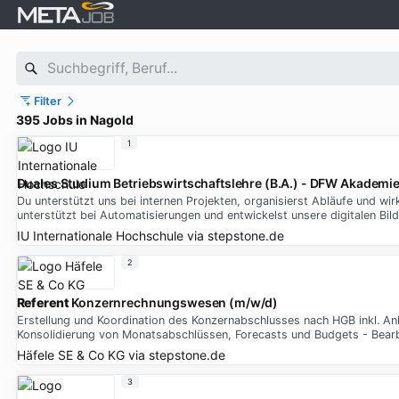
Filter
395 Jobs in Nagold
1
Duales Studium Betriebswirtschaftslehre (B.A.) - DFW Akademi
Du unterstützt uns bei internen Projekten, organisierst Abläufe und wi
unterstützt bei Automatisierungen und entwickelst unsere digitalen B
IU Internationale Hochschule
via
stepstone.de
2
Referent
Konzernrechnungswesen (m/w/d)
Erstellung und Koordination des Konzernabschlusses nach HGB inkl. An
Konsolidierung von Monatsabschlüssen, Forecasts und Budgets - Bearbe
Häfele SE & Co KG
via
stepstone.de
3