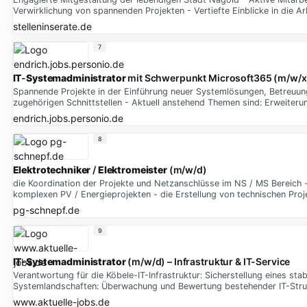
Verwirklichung von spannenden Projekten - Vertiefte Einblicke in die
stelleninserate.de
7
IT
-
Systemadministrator
mit Schwerpunkt Microsoft365 (m/w/x
Spannende Projekte in der Einführung neuer Systemlösungen, Betreuu
zugehörigen Schnittstellen - Aktuell anstehend Themen sind: Erweiterun
endrich.jobs.personio.de
8
Elektrotechniker
/
Elektromeister
(m/w/d)
die Koordination der Projekte und Netzanschlüsse im NS / MS Bereich -
komplexen PV / Energieprojekten - die Erstellung von technischen Proj
pg-schnepf.de
9
IT
-
Systemadministrator
(m/w/d) – Infrastruktur & IT-Service
Verantwortung für die Köbele-IT-Infrastruktur: Sicherstellung eines st
Systemlandschaften: Überwachung und Bewertung bestehender IT-Struktur
www.aktuelle-jobs.de