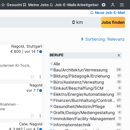
e
Gesucht
Meine Jobs
Job-E-Mails
Arbeitgeber
Neue Job-E-Mail
Jobs finden
Sortierung:
Relevanz
Nagold, Stuttgart
€ 800 | vor 14 T
BERUFE
Alle
modernen KI-Tools,
Bau/Architektur/Vermessung
29
Bildung/Pädagogik/Erziehung
17
Büro/Assistenz/Verwaltung
10
Nagold
Einkauf/Beschaffung/SCM
4
vor 7 T
Elektro/Energie/Automatisierung
37
Finanzen/Buchhaltung/Controlling
27
maßnahmen -
Gesundheit/Medizin/Pflege
60
ene
Grafik/Design/Mediengestaltung
4
Immobilien/Facility-Management
1
Calw, Nagold
Informationstechnik
30
€ 3.987 | vor 4 T