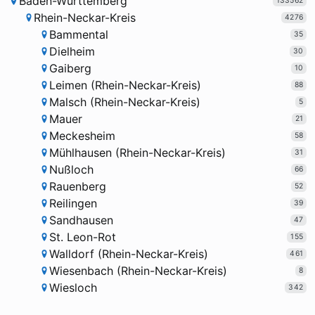
Baden-Württemberg
133562
Rhein-Neckar-Kreis
4276
Bammental
35
Dielheim
30
Gaiberg
10
Leimen (Rhein-Neckar-Kreis)
88
Malsch (Rhein-Neckar-Kreis)
5
Mauer
21
Meckesheim
58
Mühlhausen (Rhein-Neckar-Kreis)
31
Nußloch
66
Rauenberg
52
Reilingen
39
Sandhausen
47
St. Leon-Rot
155
Walldorf (Rhein-Neckar-Kreis)
461
Wiesenbach (Rhein-Neckar-Kreis)
8
Wiesloch
342