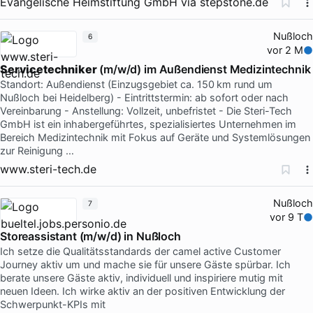
Evangelische Heimstiftung GmbH
via
stepstone.de
Nußloch
6
vor 2 M
Servicetechniker
(m/w/d) im Außendienst Medizintechnik
Standort: Außendienst (Einzugsgebiet ca. 150 km rund um
Nußloch bei Heidelberg) - Eintrittstermin: ab sofort oder nach
Vereinbarung - Anstellung: Vollzeit, unbefristet - Die Steri-Tech
GmbH ist ein inhabergeführtes, spezialisiertes Unternehmen im
Bereich Medizintechnik mit Fokus auf Geräte und Systemlösungen
zur Reinigung …
www.steri-tech.de
Nußloch
7
vor 9 T
Storeassistant (m/w/d) in Nußloch
Ich setze die Qualitätsstandards der camel active Customer
Journey aktiv um und mache sie für unsere Gäste spürbar. Ich
berate unsere Gäste aktiv, individuell und inspiriere mutig mit
neuen Ideen. Ich wirke aktiv an der positiven Entwicklung der
Schwerpunkt-KPIs mit