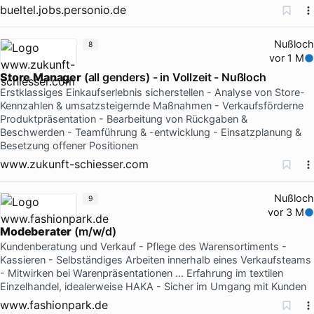
bueltel.jobs.personio.de
Nußloch
8
vor 1 M
Store
Manager
(all genders) - in Vollzeit - Nußloch
Erstklassiges Einkaufserlebnis sicherstellen - Analyse von Store-
Kennzahlen & umsatzsteigernde Maßnahmen - Verkaufsförderne
Produktpräsentation - Bearbeitung von Rückgaben &
Beschwerden - Teamführung & -entwicklung - Einsatzplanung &
Besetzung offener Positionen
www.zukunft-schiesser.com
Nußloch
9
vor 3 M
Modeberater
(m/w/d)
Kundenberatung und Verkauf - Pflege des Warensortiments -
Kassieren - Selbständiges Arbeiten innerhalb eines Verkaufsteams
- Mitwirken bei Warenpräsentationen … Erfahrung im textilen
Einzelhandel, idealerweise HAKA - Sicher im Umgang mit Kunden
www.fashionpark.de