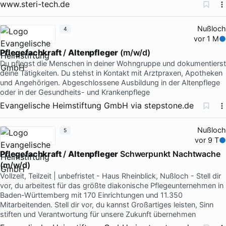
www.steri-tech.de
Nußloch
4
vor 1 M
Pflegefachkraft
/
Altenpfleger
(m/w/d)
Du pflegst die Menschen in deiner Wohngruppe und dokumentierst
deine Tätigkeiten. Du stehst in Kontakt mit Arztpraxen, Apotheken
und Angehörigen. Abgeschlossene Ausbildung in der Altenpflege
oder in der Gesundheits- und Krankenpflege
Evangelische Heimstiftung GmbH
via
stepstone.de
Nußloch
5
vor 9 T
Pflegefachkraft
/
Altenpfleger
Schwerpunkt Nachtwache
(m/w/d)
Vollzeit, Teilzeit | unbefristet - Haus Rheinblick, Nußloch - Stell dir
vor, du arbeitest für das größte diakonische Pflegeunternehmen in
Baden-Württemberg mit 170 Einrichtungen und 11.350
Mitarbeitenden. Stell dir vor, du kannst Großartiges leisten, Sinn
stiften und Verantwortung für unsere Zukunft übernehmen