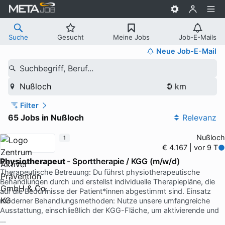
Suche
Gesucht
Meine Jobs
Job-E-Mails
Neue Job-E-Mail
Suchbegriff, Beruf...
Nußloch
Filter
65 Jobs in Nußloch
Relevanz
Nußloch
1
€ 4.167 | vor 9 T
Physiotherapeut
- Sporttherapie / KGG (m/w/d)
Therapeutische Betreuung: Du führst physiotherapeutische
Behandlungen durch und erstellst individuelle Therapiepläne, die
auf die Bedürfnisse der Patient*innen abgestimmt sind. Einsatz
moderner Behandlungsmethoden: Nutze unsere umfangreiche
Ausstattung, einschließlich der KGG-Fläche, um aktivierende und
…