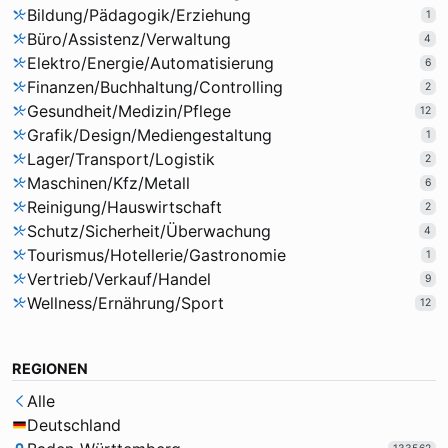
Bildung/Pädagogik/Erziehung
1
Büro/Assistenz/Verwaltung
4
Elektro/Energie/Automatisierung
6
Finanzen/Buchhaltung/Controlling
2
Gesundheit/Medizin/Pflege
12
Grafik/Design/Mediengestaltung
1
Lager/Transport/Logistik
2
Maschinen/Kfz/Metall
6
Reinigung/Hauswirtschaft
2
Schutz/Sicherheit/Überwachung
4
Tourismus/Hotellerie/Gastronomie
1
Vertrieb/Verkauf/Handel
9
Wellness/Ernährung/Sport
12
REGIONEN
Alle
Deutschland