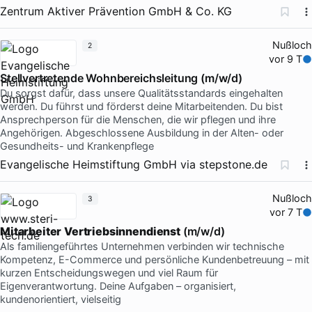
Zentrum Aktiver Prävention GmbH & Co. KG
Nußloch
2
vor 9 T
Stellvertretende Wohnbereichsleitung (m/w/d)
Du sorgst dafür, dass unsere Qualitätsstandards eingehalten
werden. Du führst und förderst deine Mitarbeitenden. Du bist
Ansprechperson für die Menschen, die wir pflegen und ihre
Angehörigen. Abgeschlossene Ausbildung in der Alten- oder
Gesundheits- und Krankenpflege
Evangelische Heimstiftung GmbH
via
stepstone.de
Nußloch
3
vor 7 T
Mitarbeiter
Vertriebsinnendienst
(m/w/d)
Als familiengeführtes Unternehmen verbinden wir technische
Kompetenz, E-Commerce und persönliche Kundenbetreuung – mit
kurzen Entscheidungswegen und viel Raum für
Eigenverantwortung. Deine Aufgaben – organisiert,
kundenorientiert, vielseitig