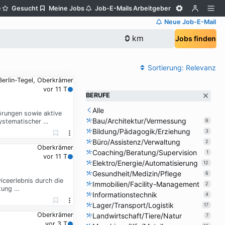
e
Gesucht
Meine Jobs
Job-E-Mails
Arbeitgeber
Neue Job-E-Mail
Jobs finden
Sortierung:
Relevanz
Berlin-Tegel, Oberkrämer
vor 11 T
BERUFE
Alle
örungen sowie aktive
Bau/Architektur/Vermessung
systematischer …
6
Bildung/Pädagogik/Erziehung
3
Büro/Assistenz/Verwaltung
2
Oberkrämer
Coaching/Beratung/Supervision
1
vor 11 T
Elektro/Energie/Automatisierung
12
Gesundheit/Medizin/Pflege
6
iceerlebnis durch die
Immobilien/Facility-Management
2
itung …
Informationstechnik
4
Lager/Transport/Logistik
17
Oberkrämer
Landwirtschaft/Tiere/Natur
7
vor 3 T