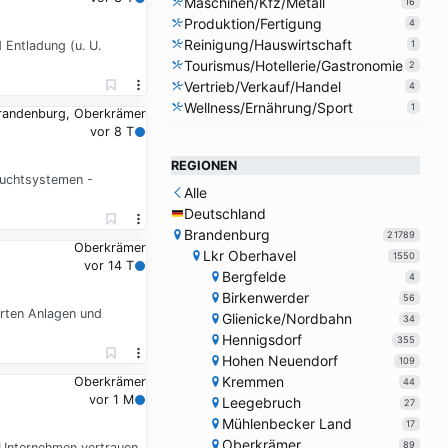
Maschinen/Kfz/Metall
16
Produktion/Fertigung
4
Reinigung/Hauswirtschaft
Entladung (u. U.
1
Tourismus/Hotellerie/Gastronomie
2
Vertrieb/Verkauf/Handel
4
Wellness/Ernährung/Sport
1
randenburg, Oberkrämer
vor 8 T
REGIONEN
zuchtsystemen -
Alle
Deutschland
Brandenburg
21789
Oberkrämer
Lkr Oberhavel
1550
vor 14 T
Bergfelde
4
Birkenwerder
56
rten Anlagen und
Glienicke/Nordbahn
34
Hennigsdorf
355
Hohen Neuendorf
109
Kremmen
Oberkrämer
44
vor 1 M
Leegebruch
27
Mühlenbecker Land
17
Oberkrämer
89
e Unternehmen vertrauen