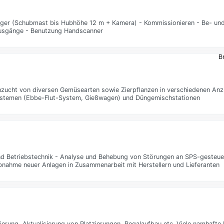
ger (Schubmast bis Hubhöhe 12 m + Kamera) - Kommissionieren - Be- und 
ausgänge - Benutzung Handscanner
B
Anzucht von diversen Gemüsearten sowie Zierpflanzen in verschiedenen An
stemen (Ebbe-Flut-System, Gießwagen) und Düngemischstationen
und Betriebstechnik - Analyse und Behebung von Störungen an SPS-gesteue
iebnahme neuer Anlagen in Zusammenarbeit mit Herstellern und Lieferanten
ierung, Aktualisierung von Platzierungen, Regalaufbau etc. Viele namhaft