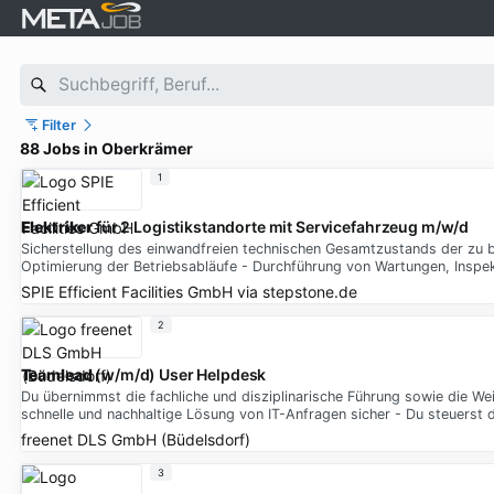
Filter
88 Jobs in Oberkrämer
1
Elektriker
für 2 Logistikstandorte mit Servicefahrzeug m/w/d
Sicherstellung des einwandfreien technischen Gesamtzustands der zu 
Optimierung der Betriebsabläufe - Durchführung von Wartungen, Inspe
SPIE Efficient Facilities GmbH
via
stepstone.de
2
Teamlead
(w/m/d) User Helpdesk
Du übernimmst die fachliche und disziplinarische Führung sowie die Wei
schnelle und nachhaltige Lösung von IT-Anfragen sicher - Du steuerst d
freenet DLS GmbH (Büdelsdorf)
3