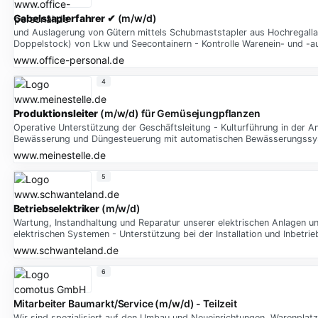
Gabelstaplerfahrer
✔ (m/w/d)
und Auslagerung von Gütern mittels Schubmaststapler aus Hochregalla
Doppelstock) von Lkw und Seecontainern - Kontrolle Warenein- und -
www.office-personal.de
4
Produktionsleiter
(m/w/d) für Gemüsejungpflanzen
Operative Unterstützung der Geschäftsleitung - Kulturführung in der 
Bewässerung und Düngesteuerung mit automatischen Bewässerungssy
www.meinestelle.de
5
Betriebselektriker
(m/w/d)
Wartung, Instandhaltung und Reparatur unserer elektrischen Anlagen 
elektrischen Systemen - Unterstützung bei der Installation und Inbetr
www.schwanteland.de
6
Mitarbeiter Baumarkt/Service (m/w/d) - Teilzeit
Wir sind spezialisiert auf den Umbau und Neueinrichtungen, Warenplatz