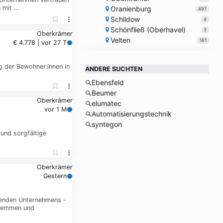
n mit …
Oranienburg
497
Schildow
4
Schönfließ (Oberhavel)
3
Oberkrämer
Velten
161
€ 4.778 | vor 27 T
g der Bewohner:innen in
ANDERE SUCHTEN
Ebensfeld
Beumer
Oberkrämer
elumatec
vor 1 M
Automatisierungstechnik
syntegon
 und sorgfältige
Oberkrämer
Gestern
hsenden Unternehmens -
Kremmen und