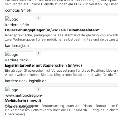
seit Jahren auf unsere Dienstleistungen am POS. Zur Verstärkung unsere
comotus GmbH
7
Heilerziehungspfleger
(m/w/d) als
Teilhabeassistenz
lebenspraktische, pädagogische Assistenz und Bergleitung von erwachs
zwei Wohngruppen für ein möglichst selbstbestimmtes und selbstgesta
karriere.ejf.de
8
Lagermitarbeiter
mit Staplerschein (m/w/d)
Ein gültiger Staplerschein ist Voraussetzung für diese Position. Ideale
Arbeitsweise zeichnet Sie aus. Körperliche Belastbarkeit wird für die T
karriere.rieck-logistik.de
9
Verkäuferin
(m/w/d)
Wir bieten außerdem - Festanstellung, auch unbefristet - Rabatt beim
ein kostenloses Gehaltskonto über die EDEKABANK - Tätigkeit in einem
Oberkrämer)