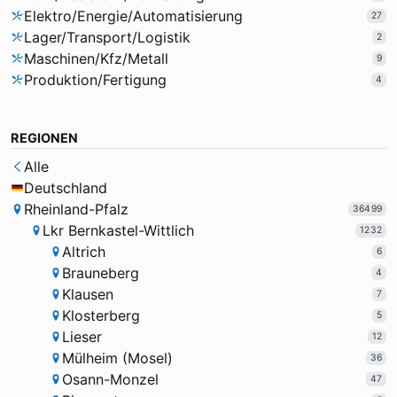
Elektro/Energie/Automatisierung
27
Lager/Transport/Logistik
2
Maschinen/Kfz/Metall
9
Produktion/Fertigung
4
REGIONEN
Alle
Deutschland
Rheinland-Pfalz
36499
Lkr Bernkastel-Wittlich
1232
Altrich
6
Brauneberg
4
Klausen
7
Klosterberg
5
Lieser
12
Mülheim (Mosel)
36
Osann-Monzel
47