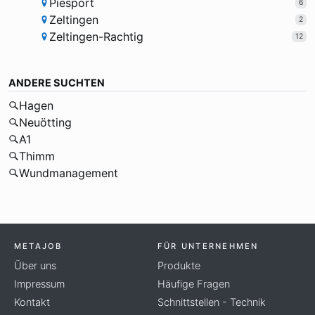
Piesport
6
Zeltingen
2
Zeltingen-Rachtig
12
ANDERE SUCHTEN
Hagen
Neuötting
A1
Thimm
Wundmanagement
METAJOB
FÜR UNTERNEHMEN
Über uns
Produkte
Impressum
Häufige Fragen
Kontakt
Schnittstellen - Technik