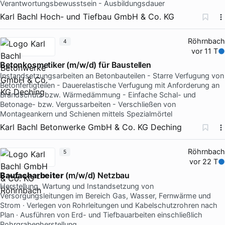
Verantwortungsbewusstsein - Ausbildungsdauer
Karl Bachl Hoch- und Tiefbau GmbH & Co. KG
Röhrnbach
4
vor 11 T
Betonkosmetiker (m/w/d) für Baustellen
Instandsetzungsarbeiten an Betonbauteilen - Starre Verfugung von
Betonfertigteilen - Dauerelastische Verfugung mit Anforderung an
Brandschutz bzw. Wärmedämmung - Einfache Schal- und
Betonage- bzw. Vergussarbeiten - Verschließen von
Montageankern und Schienen mittels Spezialmörtel
Karl Bachl Betonwerke GmbH & Co. KG Deching
Röhrnbach
5
vor 22 T
Baufacharbeiter
(m/w/d) Netzbau
Herstellung, Wartung und Instandsetzung von
Versorgungsleitungen im Bereich Gas, Wasser, Fernwärme und
Strom · Verlegen von Rohrleitungen und Kabelschutzrohren nach
Plan · Ausführen von Erd- und Tiefbauarbeiten einschließlich
Rohrgrabenherstellung