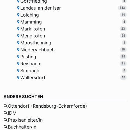
Gottfrieding
8
Landau an der Isar
183
Loiching
14
Mamming
8
Marklkofen
23
Mengkofen
29
Moosthenning
5
Niederviehbach
10
Pilsting
39
Reisbach
35
Simbach
9
Wallersdorf
19
ANDERE SUCHTEN
Ottendorf (Rendsburg-Eckernförde)
IDM
Praxisanleiter/in
Buchhalter/in