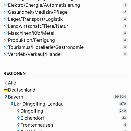
Elektro/Energie/Automatisierung
1
Gesundheit/Medizin/Pflege
2
Lager/Transport/Logistik
3
Landwirtschaft/Tiere/Natur
1
Maschinen/Kfz/Metall
4
Produktion/Fertigung
3
Tourismus/Hotellerie/Gastronomie
4
Vertrieb/Verkauf/Handel
6
REGIONEN
Alle
Deutschland
Bayern
164534
Lkr Dingolfing-Landau
870
Dingolfing
240
Eichendorf
23
Frontenhausen
9