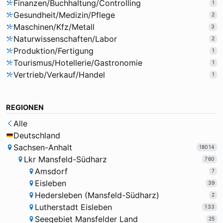
Finanzen/Buchhaltung/Controlling
1
Gesundheit/Medizin/Pflege
2
Maschinen/Kfz/Metall
3
Naturwissenschaften/Labor
2
Produktion/Fertigung
1
Tourismus/Hotellerie/Gastronomie
1
Vertrieb/Verkauf/Handel
1
REGIONEN
Alle
Deutschland
Sachsen-Anhalt
18014
Lkr Mansfeld-Südharz
760
Amsdorf
7
Eisleben
39
Hedersleben (Mansfeld-Südharz)
2
Lutherstadt Eisleben
133
Seegebiet Mansfelder Land
25