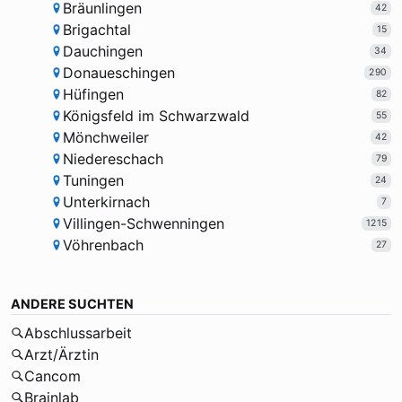
Bräunlingen
42
Brigachtal
15
Dauchingen
34
Donaueschingen
290
Hüfingen
82
Königsfeld im Schwarzwald
55
Mönchweiler
42
Niedereschach
79
Tuningen
24
Unterkirnach
7
Villingen-Schwenningen
1215
Vöhrenbach
27
ANDERE SUCHTEN
Abschlussarbeit
Arzt/Ärztin
Cancom
Brainlab