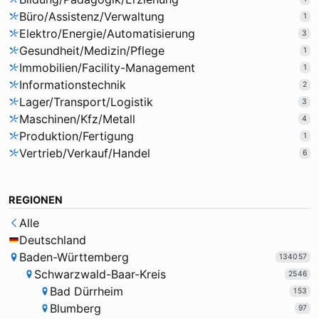
Büro/Assistenz/Verwaltung
1
Elektro/Energie/Automatisierung
3
Gesundheit/Medizin/Pflege
1
Immobilien/Facility-Management
1
Informationstechnik
2
Lager/Transport/Logistik
3
Maschinen/Kfz/Metall
4
Produktion/Fertigung
1
Vertrieb/Verkauf/Handel
6
REGIONEN
Alle
Deutschland
Baden-Württemberg
134057
Schwarzwald-Baar-Kreis
2546
Bad Dürrheim
153
Blumberg
97