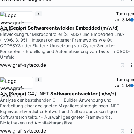
Tuningen
4
vor 3 M
Als (Senior)
Softwareentwickler
Embedded (m/w/d)
Entwicklung für Mikrocontroller (STM32) und Embedded Linux
(i.MX6, 8, 95) - Integration externer Frameworks wie Qt,
CODESYS oder Flutter - Umsetzung von Cyber-Security-
Konzepten - Erstellung und Automatisierung von Tests im CI/CD-
Umfeld
www.graf-syteco.de
Tuningen
5
vor 2 M
Als (Senior) C# / .NET
Softwareentwickler
(m/w/d)
Analyse der bestehenden C++-Builder-Anwendung und
Erarbeitung einer geeigneten Migrationsstrategie nach .NET -
Eigenverantwortlicher Entwurf und Aufbau der zukünftigen
Softwarearchitektur - Auswahl geeigneter Frameworks,
Bibliotheken und Architekturansätze
www.graf-syteco.de