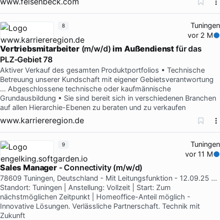
www.felsenbeck.com
Tuningen
8
vor 2 M
Vertriebsmitarbeiter
(m/w/d)
im
Außendienst
für das
PLZ-Gebiet 78
Aktiver Verkauf des gesamten Produktportfolios • Technische
Betreuung unserer Kundschaft mit eigener Gebietsverantwortung
… Abgeschlossene technische oder kaufmännische
Grundausbildung • Sie sind bereit sich in verschiedenen Branchen
auf allen Hierarchie-Ebenen zu beraten und zu verkaufen
www.karriereregion.de
Tuningen
9
vor 11 M
Sales
Manager
- Connectivity (m/w/d)
78609 Tuningen, Deutschland - Mit Leitungsfunktion - 12.09.25 …
Standort: Tuningen | Anstellung: Vollzeit | Start: Zum
nächstmöglichen Zeitpunkt | Homeoffice-Anteil möglich -
Innovative Lösungen. Verlässliche Partnerschaft. Technik mit
Zukunft