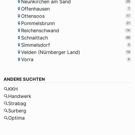
Neunkirchen am Sand
26
Offenhausen
7
Ottensoos
17
Pommelsbrunn
21
Reichenschwand
14
Schnaittach
68
Simmelsdorf
5
Velden (Nürnberger Land)
19
Vorra
4
ANDERE SUCHTEN
KKH
Handwerk
Strabag
Surberg
Optima