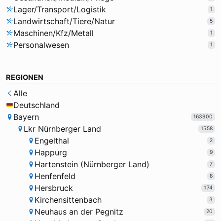
Lager/Transport/Logistik
1
Landwirtschaft/Tiere/Natur
5
Maschinen/Kfz/Metall
1
Personalwesen
1
REGIONEN
Alle
Deutschland
Bayern
163900
Lkr Nürnberger Land
1558
Engelthal
2
Happurg
9
Hartenstein (Nürnberger Land)
7
Henfenfeld
8
Hersbruck
174
Kirchensittenbach
3
Neuhaus an der Pegnitz
20