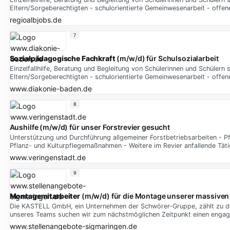
Eltern/Sorgeberechtigten - schulorientierte Gemeinwesenarbeit - offe
regioalbjobs.de
7
Sozialpädagogische
Fachkraft
(m/w/d) für Schulsozialarbeit
Einzelfallhilfe, Beratung und Begleitung von Schülerinnen und Schüler
Eltern/Sorgeberechtigten - schulorientierte Gemeinwesenarbeit - offe
www.diakonie-baden.de
8
Aushilfe (m/w/d) für unser Forstrevier gesucht
Unterstützung und Durchführung allgemeiner Forstbetriebsarbeiten - P
Pflanz- und Kulturpflegemaßnahmen - Weitere im Revier anfallende Täti
www.veringenstadt.de
9
Montagemitarbeiter
(m/w/d) für die Montage unserer massiven
Die KASTELL GmbH, ein Unternehmen der Schwörer-Gruppe, zählt zu de
unseres Teams suchen wir zum nächstmöglichen Zeitpunkt einen engagi
www.stellenangebote-sigmaringen.de