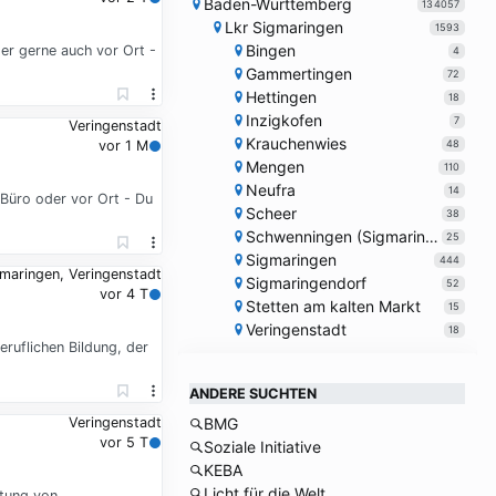
Baden-Württemberg
134057
Lkr Sigmaringen
1593
Bingen
r gerne auch vor Ort -
4
Gammertingen
72
Hettingen
18
Inzigkofen
7
Veringenstadt
Krauchenwies
48
vor 1 M
Mengen
110
Neufra
14
Büro oder vor Ort - Du
Scheer
38
Schwenningen (Sigmaringen)
25
Sigmaringen
444
maringen, Veringenstadt
Sigmaringendorf
52
vor 4 T
Stetten am kalten Markt
15
Veringenstadt
18
ruflichen Bildung, der
ANDERE SUCHTEN
Veringenstadt
BMG
vor 5 T
Soziale Initiative
KEBA
Licht für die Welt
atung von