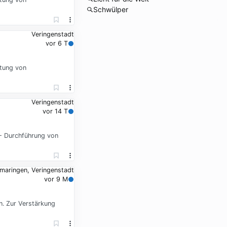
Schwülper
Veringenstadt
vor 6 T
atung von
Veringenstadt
vor 14 T
 - Durchführung von
maringen, Veringenstadt
vor 9 M
. Zur Verstärkung