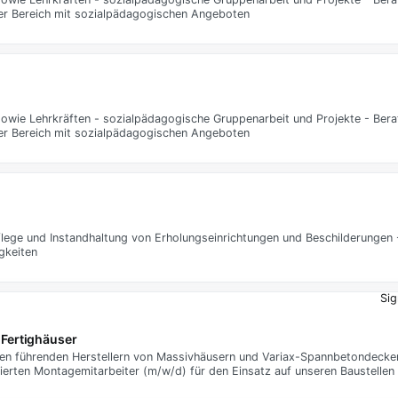
ner Bereich mit sozialpädagogischen Angeboten
n sowie Lehrkräften - sozialpädagogische Gruppenarbeit und Projekte - Ber
ner Bereich mit sozialpädagogischen Angeboten
flege und Instandhaltung von Erholungseinrichtungen und Beschilderungen
gkeiten
Sig
 Fertighäuser
n führenden Herstellern von Massivhäusern und Variax-Spannbetondecken
erten Montagemitarbeiter (m/w/d) für den Einsatz auf unseren Baustellen