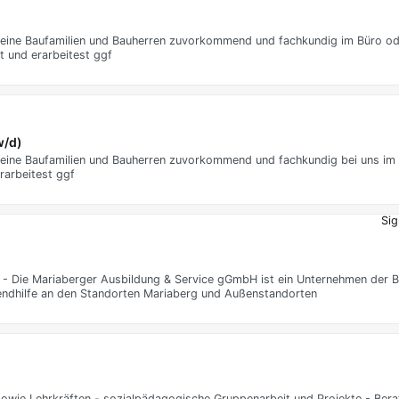
eine Baufamilien und Bauherren zuvorkommend und fachkundig im Büro ode
t und erarbeitest ggf
w/d)
eine Baufamilien und Bauherren zuvorkommend und fachkundig bei uns im 
rarbeitest ggf
Sig
 - Die Mariaberger Ausbildung & Service gGmbH ist ein Unternehmen der Be
endhilfe an den Standorten Mariaberg und Außenstandorten
n sowie Lehrkräften - sozialpädagogische Gruppenarbeit und Projekte - Ber