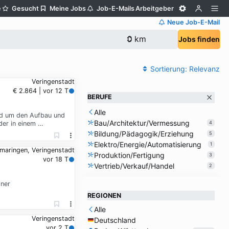
e
Gesucht
Meine Jobs
Job-E-Mails
Arbeitgeber
Neue Job-E-Mail
Jobs finden
Sortierung:
Relevanz
Veringenstadt
€ 2.864 | vor 12 T
BERUFE
Alle
und um den Aufbau und
Bau/Architektur/Vermessung
der in einem …
4
Bildung/Pädagogik/Erziehung
5
Elektro/Energie/Automatisierung
1
maringen, Veringenstadt
Produktion/Fertigung
3
vor 18 T
Vertrieb/Verkauf/Handel
2
iner
REGIONEN
Alle
Veringenstadt
Deutschland
vor 2 T