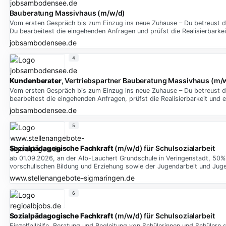
Bauberatung Massivhaus (m/w/d)
Vom ersten Gespräch bis zum Einzug ins neue Zuhause – Du betreust d
Du bearbeitest die eingehenden Anfragen und prüfst die Realisierbarkei
jobsambodensee.de
4
Kundenberater
, Vertriebspartner Bauberatung Massivhaus (m/
Vom ersten Gespräch bis zum Einzug ins neue Zuhause – Du betreust d
bearbeitest die eingehenden Anfragen, prüfst die Realisierbarkeit und e
jobsambodensee.de
5
Sozialpädagogische
Fachkraft
(m/w/d) für Schulsozialarbeit
ab 01.09.2026, an der Alb-Lauchert Grundschule in Veringenstadt, 50%
vorschulischen Bildung und Erziehung sowie der Jugendarbeit und Jug
www.stellenangebote-sigmaringen.de
6
Sozialpädagogische
Fachkraft
(m/w/d) für Schulsozialarbeit
Einzelfallhilfe, Beratung und Begleitung von Schülerinnen und Schüler