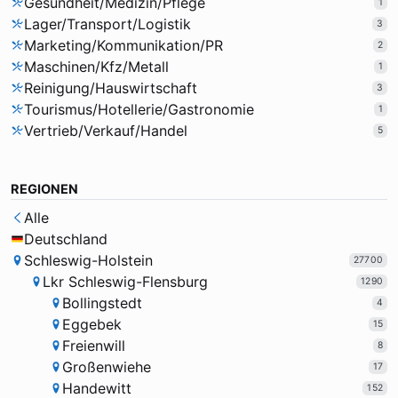
Gesundheit/Medizin/Pflege
1
Lager/Transport/Logistik
3
Marketing/Kommunikation/PR
2
Maschinen/Kfz/Metall
1
Reinigung/Hauswirtschaft
3
Tourismus/Hotellerie/Gastronomie
1
Vertrieb/Verkauf/Handel
5
REGIONEN
Alle
Deutschland
Schleswig-Holstein
27700
Lkr Schleswig-Flensburg
1290
Bollingstedt
4
Eggebek
15
Freienwill
8
Großenwiehe
17
Handewitt
152