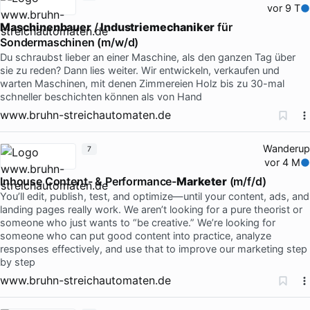
vor 9 T
Maschinenbauer
/
Industriemechaniker
für
Sondermaschinen (m/w/d)
Du schraubst lieber an einer Maschine, als den ganzen Tag über
sie zu reden? Dann lies weiter. Wir entwickeln, verkaufen und
warten Maschinen, mit denen Zimmereien Holz bis zu 30-mal
schneller beschichten können als von Hand
www.bruhn-streichautomaten.de
Wanderup
7
vor 4 M
Inhouse Content- & Performance-
Marketer
(m/f/d)
You’ll edit, publish, test, and optimize—until your content, ads, and
landing pages really work. We aren’t looking for a pure theorist or
someone who just wants to “be creative.” We’re looking for
someone who can put good content into practice, analyze
responses effectively, and use that to improve our marketing step
by step
www.bruhn-streichautomaten.de