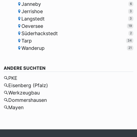
Janneby
6
Jerrishoe
3
Langstedt
3
Oeversee
19
Süderhackstedt
2
Tarp
34
Wanderup
21
ANDERE SUCHTEN
PKE
Eisenberg (Pfalz)
Werkzeugbau
Dommershausen
Mayen