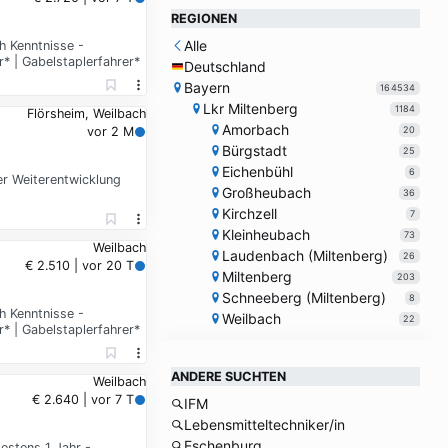
REGIONEN
Alle
h Kenntnisse -
r* | Gabelstaplerfahrer*
Deutschland
Bayern
164534
Lkr Miltenberg
1184
Flörsheim, Weilbach
Amorbach
20
vor 2 M
Bürgstadt
25
Eichenbühl
6
r Weiterentwicklung
Großheubach
36
Kirchzell
7
Kleinheubach
73
Weilbach
Laudenbach (Miltenberg)
26
€ 2.510 | vor 20 T
Miltenberg
203
Schneeberg (Miltenberg)
8
h Kenntnisse -
Weilbach
22
r* | Gabelstaplerfahrer*
ANDERE SUCHTEN
Weilbach
€ 2.640 | vor 7 T
IFM
Lebensmitteltechniker/in
Eschenburg
estens 1 Jahr -