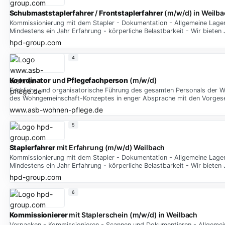
Schubmaststaplerfahrer
/
Frontstaplerfahrer
(m/w/d) in Weilb
Kommissionierung mit dem Stapler - Dokumentation - Allgemeine Lagertä
Mindestens ein Jahr Erfahrung - körperliche Belastbarkeit - Wir bieten 
hpd-group.com
4
Koordinator
und
Pflegefachperson
(m/w/d)
Fachliche und organisatorische Führung des gesamten Personals der W
des Wohngemeinschaft-Konzeptes in enger Absprache mit den Vorges
www.asb-wohnen-pflege.de
5
Staplerfahrer
mit Erfahrung (m/w/d) Weilbach
Kommissionierung mit dem Stapler - Dokumentation - Allgemeine Lagertä
Mindestens ein Jahr Erfahrung - körperliche Belastbarkeit - Wir bieten 
hpd-group.com
6
Kommissionierer
mit Staplerschein (m/w/d) in Weilbach
Verpacken - Kommissionieren - Scannen und Dokumentieren - Allgemeine 