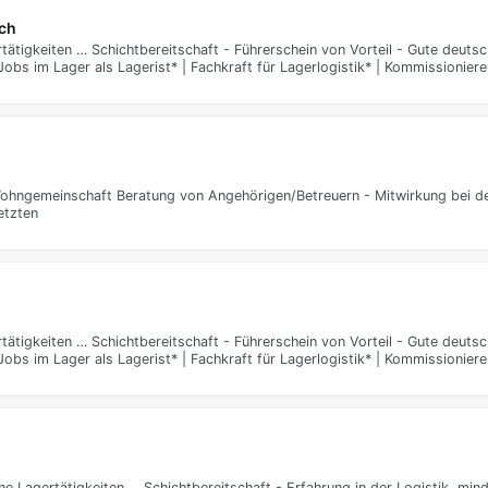
ach
tigkeiten … Schichtbereitschaft - Führerschein von Vorteil - Gute deutsc
Jobs im Lager als Lagerist* | Fachkraft für Lagerlogistik* | Kommissioniere
ohngemeinschaft Beratung von Angehörigen/Betreuern - Mitwirkung bei de
etzten
tigkeiten … Schichtbereitschaft - Führerschein von Vorteil - Gute deutsc
Jobs im Lager als Lagerist* | Fachkraft für Lagerlogistik* | Kommissioniere
Lagertätigkeiten … Schichtbereitschaft - Erfahrung in der Logistik, mind