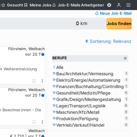
e
Gesucht
Meine Jobs
Job-E-Mails
Arbeitgeber
Neue Job-E-Mail
Jobs finden
Sortierung:
Relevanz
Flörsheim, Weilbach
vor 20 T
BERUFE
Alle
r Weiterentwicklung
Bau/Architektur/Vermessung
1
Elektro/Energie/Automatisierung
1
Finanzen/Buchhaltung/Controlling
1
Flörsheim, Weilbach
Gesundheit/Medizin/Pflege
4
vor 20 T
Grafik/Design/Mediengestaltung
1
Lager/Transport/Logistik
8
r Bewohner:innen - Die
Maschinen/Kfz/Metall
3
Produktion/Fertigung
1
Vertrieb/Verkauf/Handel
3
Weilbach
€ 2.720 | vor 7 T