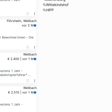
Wittekindshof
HiPP
Flörsheim, Weilbach
vor 2 M
r Bewohner:innen - Die
Weilbach
€ 2.400 | vor 1 M
estens 1 Jahr -
Gabelstaplerfahrer* …
Weilbach
€ 2.510 | vor 1 M
estens 1 Jahr -