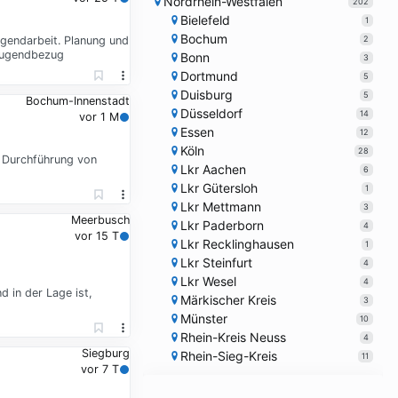
Nordrhein-Westfalen
202
Bielefeld
1
Bochum
2
ugendarbeit. Planung und
Jugendbezug
Bonn
3
Dortmund
5
Duisburg
5
Bochum-Innenstadt
Düsseldorf
14
vor 1 M
Essen
12
Köln
28
d Durchführung von
Lkr Aachen
6
Lkr Gütersloh
1
Lkr Mettmann
3
Meerbusch
Lkr Paderborn
4
vor 15 T
Lkr Recklinghausen
1
Lkr Steinfurt
4
Lkr Wesel
4
 in der Lage ist,
Märkischer Kreis
3
Münster
10
Rhein-Kreis Neuss
4
Siegburg
Rhein-Sieg-Kreis
11
vor 7 T