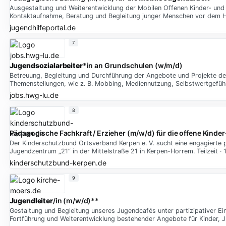
Ausgestaltung und Weiterentwicklung der Mobilen Offenen Kinder- und 
Kontaktaufnahme, Beratung und Begleitung junger Menschen vor dem Hin
jugendhilfeportal.de
7
Jugendsozialarbeiter
*in an Grundschulen (w/m/d)
Betreuung, Begleitung und Durchführung der Angebote und Projekte der
Themenstellungen, wie z. B. Mobbing, Mediennutzung, Selbstwertgefühl,
jobs.hwg-lu.de
8
Pädagogische Fachkraft / Erzieher (m/w/d) für die offene Kinde
Der Kinderschutzbund Ortsverband Kerpen e. V. sucht eine engagierte 
Jugendzentrum „21“ in der Mittelstraße 21 in Kerpen-Horrem. Teilzeit 
kinderschutzbund-kerpen.de
9
Jugendleiter
/in (m/w/d)**
Gestaltung und Begleitung unseres Jugendcafés unter partizipativer Ei
Fortführung und Weiterentwicklung bestehender Angebote für Kinder, 