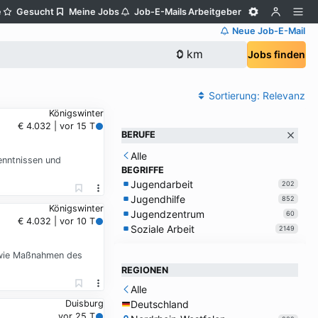
e
Gesucht
Meine Jobs
Job-E-Mails
Arbeitgeber
Neue Job-E-Mail
Jobs finden
Sortierung:
Relevanz
Königswinter
€ 4.032 | vor 15 T
BERUFE
Alle
enntnissen und
BEGRIFFE
Jugendarbeit
202
Jugendhilfe
852
Königswinter
Jugendzentrum
60
€ 4.032 | vor 10 T
Soziale Arbeit
2149
sowie Maßnahmen des
REGIONEN
Alle
Deutschland
Duisburg
vor 25 T