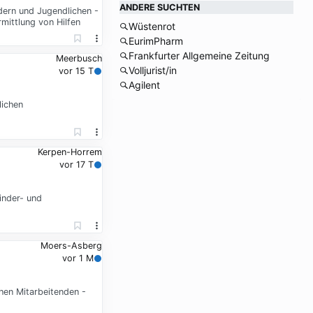
ANDERE SUCHTEN
dern und Jugendlichen -
mittlung von Hilfen
Wüstenrot
EurimPharm
Frankfurter Allgemeine Zeitung
Meerbusch
Volljurist/in
vor 15 T
Agilent
lichen
Kerpen-Horrem
vor 17 T
inder- und
Moers-Asberg
vor 1 M
hen Mitarbeitenden -