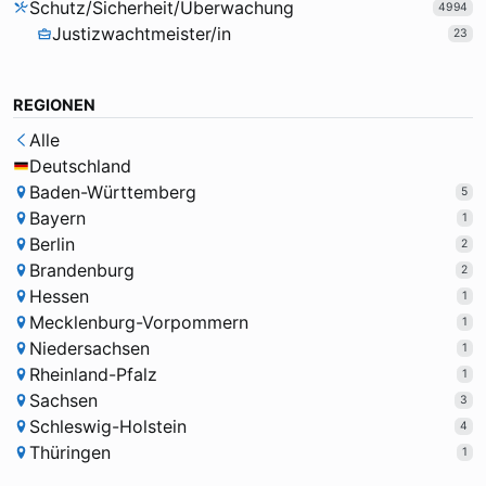
Schutz/Sicherheit/Überwachung
4994
Justizwachtmeister/in
23
REGIONEN
Alle
Deutschland
Baden-Württemberg
5
Bayern
1
Berlin
2
Brandenburg
2
Hessen
1
Mecklenburg-Vorpommern
1
Niedersachsen
1
Rheinland-Pfalz
1
Sachsen
3
Schleswig-Holstein
4
Thüringen
1