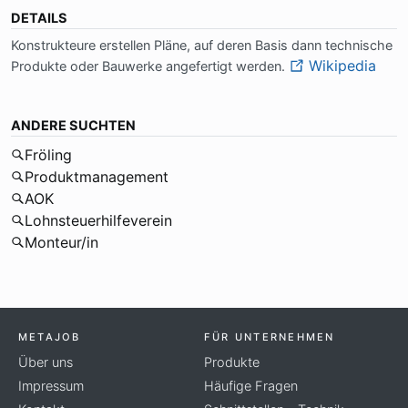
DETAILS
Kon­struk­teu­re er­stel­len Plä­ne, auf de­ren Ba­sis dann tech­ni­sche
Wikipedia
Pro­duk­te oder Bau­wer­ke an­ge­fer­tigt wer­den.
ANDERE SUCHTEN
Fröling
Produktmanagement
AOK
Lohnsteuerhilfeverein
Monteur/in
METAJOB
FÜR UNTERNEHMEN
Über uns
Produkte
Impressum
Häufige Fragen