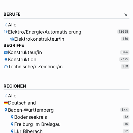
BERUFE
Alle
Elektro/Energie/Automatisierung
13695
Elektrokonstrukteur/in
159
BEGRIFFE
Konstrukteur/in
844
Konstruktion
2725
Technische/r Zeichner/in
558
REGIONEN
Alle
Deutschland
Baden-Württemberg
844
Bodenseekreis
12
Freiburg im Breisgau
15
Lkr Biberach
22