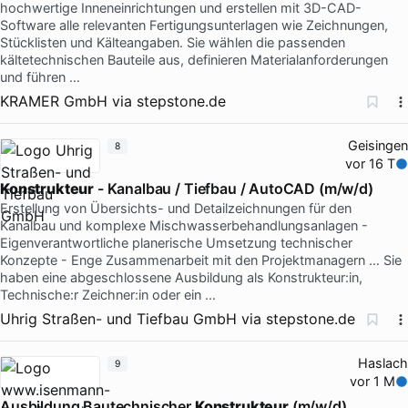
hochwertige Inneneinrichtungen und erstellen mit 3D-CAD-
Software alle relevanten Fertigungsunterlagen wie Zeichnungen,
Stücklisten und Kälteangaben. Sie wählen die passenden
kältetechnischen Bauteile aus, definieren Materialanforderungen
und führen …
KRAMER GmbH
via
stepstone.de
Geisingen
8
vor 16 T
Konstrukteur
- Kanalbau / Tiefbau / AutoCAD (m/w/d)
Erstellung von Übersichts- und Detailzeichnungen für den
Kanalbau und komplexe Mischwasserbehandlungsanlagen -
Eigenverantwortliche planerische Umsetzung technischer
Konzepte - Enge Zusammenarbeit mit den Projektmanagern … Sie
haben eine abgeschlossene Ausbildung als Konstrukteur:in,
Technische:r Zeichner:in oder ein …
Uhrig Straßen- und Tiefbau GmbH
via
stepstone.de
Haslach
9
vor 1 M
Ausbildung Bautechnischer
Konstrukteur
(m/w/d)