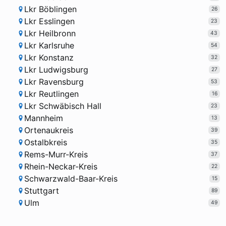
Lkr Böblingen
26
Lkr Esslingen
23
Lkr Heilbronn
43
Lkr Karlsruhe
54
Lkr Konstanz
32
Lkr Ludwigsburg
27
Lkr Ravensburg
53
Lkr Reutlingen
16
Lkr Schwäbisch Hall
23
Mannheim
13
Ortenaukreis
39
Ostalbkreis
35
Rems-Murr-Kreis
37
Rhein-Neckar-Kreis
22
Schwarzwald-Baar-Kreis
15
Stuttgart
89
Ulm
49