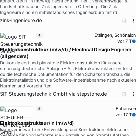
Konstrukteur/-in (m/w/d) Fachrichtung Tief-, Verkehrswege- &
Landschaftsbau bei Zink Ingenieure in Offenburg. Die Zink
Ingenieure sind ein mittelständisches Ingenieurbüro mit rd
zink-ingenieure.de
Ettlingen, Schönaich
4
vor 7 T
Elektrokonstrukteur
(m/w/d) / Electrical Design Engineer
(all genders)
Du konzipierst und planst die Elektrokonstruktion für unsere
steuerungstechnische Anlagen - Als Elektrokonstrukteur erstellst
du die technische Dokumentation für den Schaltschrankbau, die
Elektroinstallation und die Software-Inbetriebnahme nach aktuellen
Normen und Vorschriften
SIT Steuerungstechnik GmbH
via
stepstone.de
Ebhausen
5
vor 17 T
Elektrokonstrukteur
/in (m/w/d)
Eigenverantwortliche Entwicklung und Konstruktion elektrischer
Systeme für Sonderfahrzeuge - Erstellung von Stromlaufplänen,