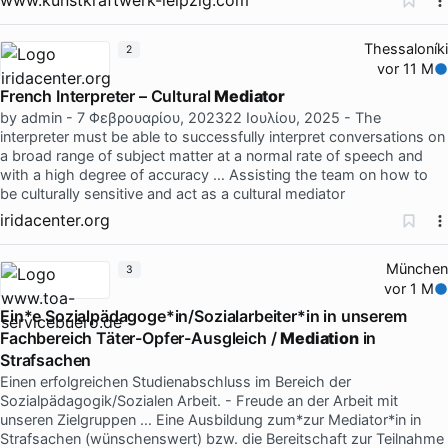
Thessaloníki
2
vor 11 M
French Interpreter – Cultural
Mediator
by admin - 7 Φεβρουαρίου, 202322 Ιουλίου, 2025 - The
interpreter must be able to successfully interpret conversations on
a broad range of subject matter at a normal rate of speech and
with a high degree of accuracy … Assisting the team on how to
be culturally sensitive and act as a cultural mediator
iridacenter.org
München
3
vor 1 M
Ein*e Sozialpädagoge*in/Sozialarbeiter*in in unserem
Fachbereich Täter-Opfer-Ausgleich /
Mediation
in
Strafsachen
Einen erfolgreichen Studienabschluss im Bereich der
Sozialpädagogik/Sozialen Arbeit. - Freude an der Arbeit mit
unseren Zielgruppen … Eine Ausbildung zum*zur Mediator*in in
Strafsachen (wünschenswert) bzw. die Bereitschaft zur Teilnahme