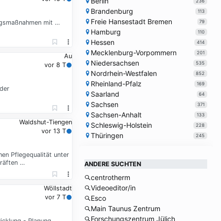
Berlin
236
Brandenburg
113
Freie Hansestadt Bremen
79
rungsmaßnahmen mit …
Hamburg
110
Hessen
414
Mecklenburg-Vorpommern
201
Au
Niedersachsen
535
vor 8 T
Nordrhein-Westfalen
852
Rheinland-Pfalz
169
der
Saarland
64
Sachsen
371
Sachsen-Anhalt
133
Waldshut-Tiengen
Schleswig-Holstein
228
vor 13 T
Thüringen
245
en Pflegequalität unter
kräften …
ANDERE SUCHTEN
centrotherm
Videoeditor/in
Wöllstadt
vor 7 T
Esco
Main Taunus Zentrum
Forschungszentrum Jülich
icklung - Planung,