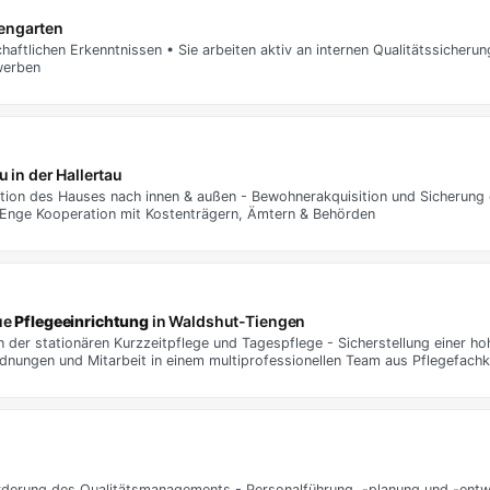
engarten
haftlichen Erkenntnissen • Sie arbeiten aktiv an internen Qualitätssiche
werben
 in der Hallertau
tion des Hauses nach innen & außen - Bewohnerakquisition und Sicherung 
 Enge Kooperation mit Kostenträgern, Ämtern & Behörden
ue
Pflegeeinrichtung
in Waldshut-Tiengen
der stationären Kurzzeitpflege und Tagespflege - Sicherstellung einer hoh
rdnungen und Mitarbeit in einem multiprofessionellen Team aus Pflegefach
rderung des Qualitätsmanagements - Personalführung, -planung und -entw