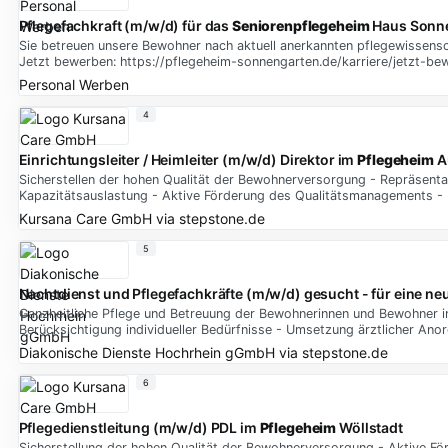
Pflegefachkraft (m/w/d) für das
Seniorenpflegeheim
Haus Sonn
Sie betreuen unsere Bewohner nach aktuell anerkannten pflegewissensc
Jetzt bewerben: https://pflegeheim-sonnengarten.de/karriere/jetzt-be
Personal Werben
4
Einrichtungsleiter / Heimleiter (m/w/d) Direktor im
Pflegeheim
Au
Sicherstellen der hohen Qualität der Bewohnerversorgung - Repräsenta
Kapazitätsauslastung - Aktive Förderung des Qualitätsmanagements -
Kursana Care GmbH
via
stepstone.de
5
Nachtdienst und Pflegefachkräfte (m/w/d) gesucht - für eine ne
Ganzheitliche Pflege und Betreuung der Bewohnerinnen und Bewohner in 
Berücksichtigung individueller Bedürfnisse - Umsetzung ärztlicher Ano
Diakonische Dienste Hochrhein gGmbH
via
stepstone.de
6
Pflegedienstleitung (m/w/d) PDL im
Pflegeheim
Wöllstadt
Sicherstellung der hohen Qualität der Bewohnerversorgung - Aktive Fö