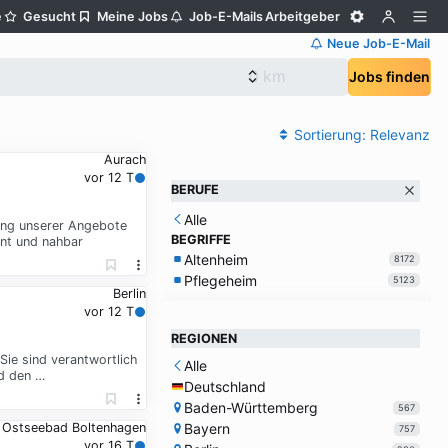
e
Gesucht
Meine Jobs
Job-E-Mails
Arbeitgeber
Neue Job-E-Mail
Jobs finden
Sortierung:
Relevanz
Aurach
vor 12 T
BERUFE
Alle
lung unserer Angebote
BEGRIFFE
ent und nahbar
Altenheim
8172
Pflegeheim
5123
Berlin
vor 12 T
REGIONEN
Sie sind verantwortlich
Alle
d den …
Deutschland
Baden-Württemberg
567
Bayern
Ostseebad Boltenhagen
757
vor 16 T