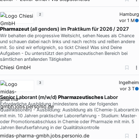
Hamburg
2
vor 1 M
Pharmazeut
(all genders) im Praktikum für 2026 / 2027
Wir behalten die progressive Weitsicht, sehen Neues als Chance
und schauen dabei nach links und nach rechts und reißen andere
mit. So sind wir erfolgreich, so tickt Chiesi! Was sind Deine
Aufgaben - Du unterstützt den pharmazeutischen Bereich bei
sämtlichen anfallenden Tätigkeiten
Chiesi GmbH
Ingelheim
3
vor 3 T
Senior Laborant (m/w/d)
Pharmazeutisches
Labor
Erforderliche Ausbildung (mindestens eine der folgenden
Qualifikationen) - Ausbildung: Ausbildung als (Chemie-)Laborant:in
mit min. 10 Jahren praktischer Laborerfahrung - Studium: Master-
oder Promotionsabschluss in Chemie oder Pharmazie mit min. 5
Jahren Berufserfahrung in der Qualitätskontrolle
midas-pharma-gmbh.jobs.personio.de