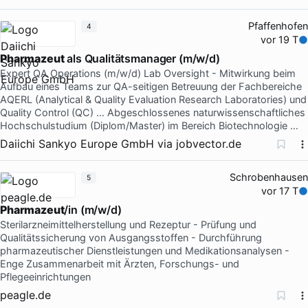
Pfaffenhofen
4
vor 19 T
Pharmazeut
als Qualitätsmanager (m/w/d)
Expert QA Operations (m/w/d) Lab Oversight - Mitwirkung beim
Aufbau eines Teams zur QA-seitigen Betreuung der Fachbereiche
AQERL (Analytical & Quality Evaluation Research Laboratories) und
Quality Control (QC) … Abgeschlossenes naturwissenschaftliches
Hochschulstudium (Diplom/Master) im Bereich Biotechnologie …
Daiichi Sankyo Europe GmbH
via
jobvector.de
Schrobenhausen
5
vor 17 T
Pharmazeut
/in (m/w/d)
Sterilarzneimittelherstellung und Rezeptur - Prüfung und
Qualitätssicherung von Ausgangsstoffen - Durchführung
pharmazeutischer Dienstleistungen und Medikationsanalysen -
Enge Zusammenarbeit mit Ärzten, Forschungs- und
Pflegeeinrichtungen
peagle.de