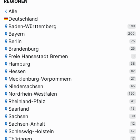
REGIONEN
Alle
Deutschland
Baden-Württemberg
199
Bayern
200
Berlin
75
Brandenburg
25
Freie Hansestadt Bremen
3
Hamburg
38
Hessen
82
Mecklenburg-Vorpommern
27
Niedersachsen
65
Nordrhein-Westfalen
150
Rheinland-Pfalz
41
Saarland
13
Sachsen
39
Sachsen-Anhalt
12
Schleswig-Holstein
47
Thüringen
17