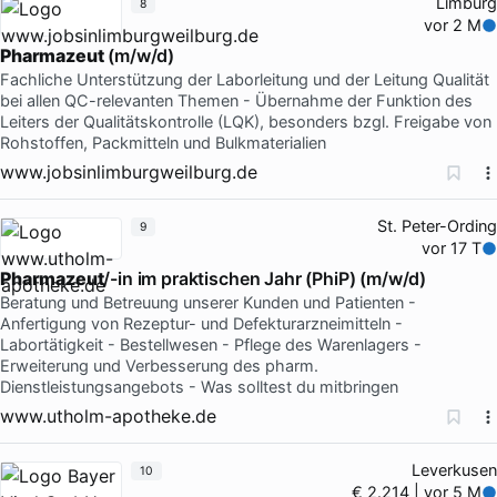
Limburg
8
vor 2 M
Pharmazeut
(m/w/d)
Fachliche Unterstützung der Laborleitung und der Leitung Qualität
bei allen QC-relevanten Themen - Übernahme der Funktion des
Leiters der Qualitätskontrolle (LQK), besonders bzgl. Freigabe von
Rohstoffen, Packmitteln und Bulkmaterialien
www.jobsinlimburgweilburg.de
St. Peter-Ording
9
vor 17 T
Pharmazeut
/-in im praktischen Jahr (PhiP) (m/w/d)
Beratung und Betreuung unserer Kunden und Patienten -
Anfertigung von Rezeptur- und Defekturarzneimitteln -
Labortätigkeit - Bestellwesen - Pflege des Warenlagers -
Erweiterung und Verbesserung des pharm.
Dienstleistungsangebots - Was solltest du mitbringen
www.utholm-apotheke.de
Leverkusen
10
€ 2.214 | vor 5 M