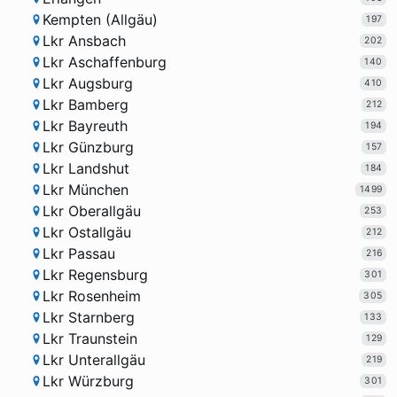
Kempten (Allgäu)
197
Lkr Ansbach
202
Lkr Aschaffenburg
140
Lkr Augsburg
410
Lkr Bamberg
212
Lkr Bayreuth
194
Lkr Günzburg
157
Lkr Landshut
184
Lkr München
1499
Lkr Oberallgäu
253
Lkr Ostallgäu
212
Lkr Passau
216
Lkr Regensburg
301
Lkr Rosenheim
305
Lkr Starnberg
133
Lkr Traunstein
129
Lkr Unterallgäu
219
Lkr Würzburg
301