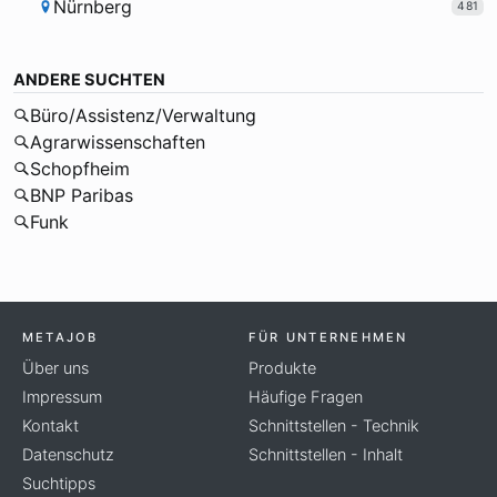
Nürnberg
481
ANDERE SUCHTEN
Büro/Assistenz/Verwaltung
Agrarwissenschaften
Schopfheim
BNP Paribas
Funk
METAJOB
FÜR UNTERNEHMEN
Über uns
Produkte
Impressum
Häufige Fragen
Kontakt
Schnittstellen - Technik
Datenschutz
Schnittstellen - Inhalt
Suchtipps