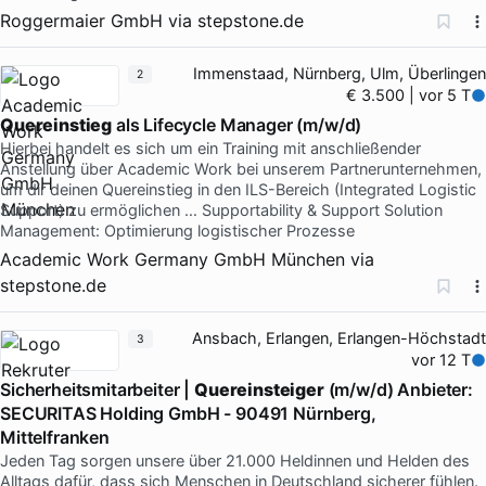
Roggermaier GmbH
via
stepstone.de
Immenstaad, Nürnberg, Ulm, Überlingen
2
€ 3.500 | vor 5 T
Quereinstieg
als Lifecycle Manager (m/w/d)
Hierbei handelt es sich um ein Training mit anschließender
Anstellung über Academic Work bei unserem Partnerunternehmen,
um dir deinen Quereinstieg in den ILS-Bereich (Integrated Logistic
Support) zu ermöglichen … Supportability & Support Solution
Management: Optimierung logistischer Prozesse
Academic Work Germany GmbH München
via
stepstone.de
Ansbach, Erlangen, Erlangen-Höchstadt
3
vor 12 T
Sicherheitsmitarbeiter |
Quereinsteiger
(m/w/d) Anbieter:
SECURITAS Holding GmbH - 90491 Nürnberg,
Mittelfranken
Jeden Tag sorgen unsere über 21.000 Heldinnen und Helden des
Alltags dafür, dass sich Menschen in Deutschland sicherer fühlen.