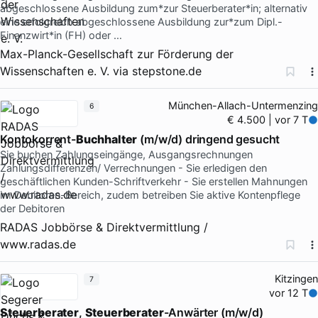
abgeschlossene Ausbildung zum*zur Steuerberater*in; alternativ
eine erfolgreich abgeschlossene Ausbildung zur*zum Dipl.-
Finanzwirt*in (FH) oder …
Max-Planck-Gesellschaft zur Förderung der
Wissenschaften e. V.
via
stepstone.de
München-Allach-Untermenzing
6
€ 4.500 | vor 7 T
Kontokorrent-
Buchhalter
(m/w/d) dringend gesucht
Sie buchen Zahlungseingänge, Ausgangsrechnungen
Zahlungsdifferenzen/ Verrechnungen - Sie erledigen den
geschäftlichen Kunden-Schriftverkehr - Sie erstellen Mahnungen
im Debitoren-Bereich, zudem betreiben Sie aktive Kontenpflege
der Debitoren
RADAS Jobbörse & Direktvermittlung /
www.radas.de
Kitzingen
7
vor 12 T
Steuerberater
,
Steuerberater
-Anwärter (m/w/d)