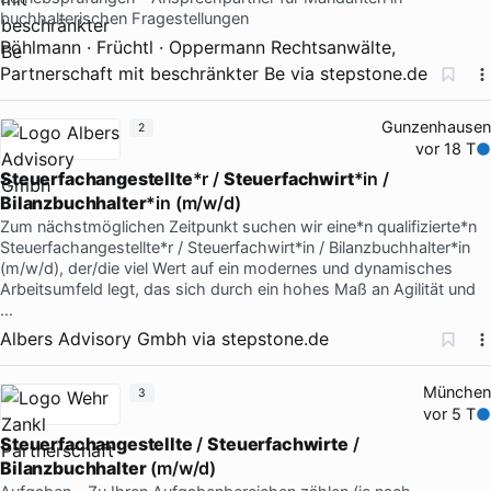
buchhalterischen Fragestellungen
Pöhlmann · Früchtl · Oppermann Rechtsanwälte,
Partnerschaft mit beschränkter Be
via
stepstone.de
Gunzenhausen
2
vor 18 T
Steuerfachangestellte
*r /
Steuerfachwirt
*in /
Bilanzbuchhalter
*in (m/w/d)
Zum nächstmöglichen Zeitpunkt suchen wir eine*n qualifizierte*n
Steuerfachangestellte*r / Steuerfachwirt*in / Bilanzbuchhalter*in
(m/w/d), der/die viel Wert auf ein modernes und dynamisches
Arbeitsumfeld legt, das sich durch ein hohes Maß an Agilität und
…
Albers Advisory Gmbh
via
stepstone.de
München
3
vor 5 T
Steuerfachangestellte
/
Steuerfachwirte
/
Bilanzbuchhalter
(m/w/d)