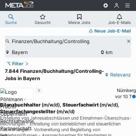
Suche
Gesucht
Meine Jobs
Job-E-Mails
Neue Job-E-Mail
Finanzen/Buchhaltung/Controlling
Bayern
Filter
7.844 Finanzen/Buchhaltung/Controlling-
Relevanz
Jobs in Bayern
Nürnberg
1
vor 10 T
Bilanzbuchhalter
(m/w/d),
Steuerfachwirt
(m/w/d),
Steuerfachangestellter
(m/w/d)
Erstellung von Jahresabschlüssen und Einnahmen-Überschuss-
Rechnungen - Erstellung von betrieblichen und steuerlichen
Auswertungen - Vorbereitung und Begleitung von
Betriebsprüfungen - Ansprechpartner für Mandanten in