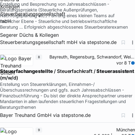
Erstellung und Besprechung von Jahresabschlüssen -
Beratungsprojekte (Steuerliche Außenprüfungen,
Nachfolgeplanung etc.) Führung eines kleinen Teams auf
fachlicher Ebene - Steuerliche und betriebswirtschaftliche
Beratung … Erfolgreich abgeschlossenes Steuerberaterexamen
Segerer Düchs & Kollegen
Steuerberatungsgesellschaft mbH
via
stepstone.de
Bayreuth, Regensburg, Schwandorf, Weiden
8
vor 8 T
Steuerfachangestellte
/ Steuerfachkraft /
Steuerassistent
(m/w/d)
Erstellung von Steuererklärungen, Einnahmen-/
Überschussrechnungen und ggfs. auch Jahresabschlüssen -
Finanzbuchführung - Du bist der direkte Ansprechpartner unserer
Mandanten in allen laufenden steuerlichen Fragestellungen und
Beratungsthemen
Bayer Treuhand GmbH
via
stepstone.de
München
9