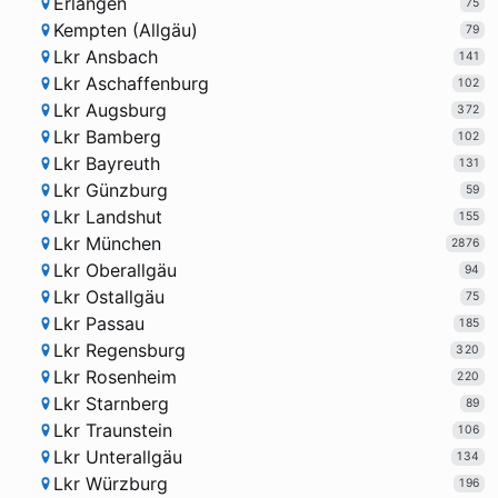
Erlangen
75
Kempten (Allgäu)
79
Lkr Ansbach
141
Lkr Aschaffenburg
102
Lkr Augsburg
372
Lkr Bamberg
102
Lkr Bayreuth
131
Lkr Günzburg
59
Lkr Landshut
155
Lkr München
2876
Lkr Oberallgäu
94
Lkr Ostallgäu
75
Lkr Passau
185
Lkr Regensburg
320
Lkr Rosenheim
220
Lkr Starnberg
89
Lkr Traunstein
106
Lkr Unterallgäu
134
Lkr Würzburg
196