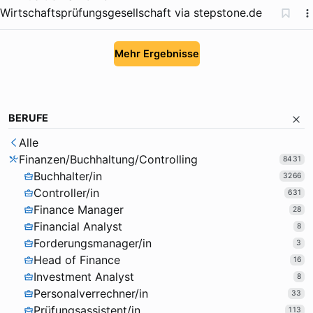
Wirtschaftsprüfungsgesellschaft
via
stepstone.de
Mehr Ergebnisse
BERUFE
Alle
Finanzen/Buchhaltung/Controlling
8431
Buchhalter/in
3266
Controller/in
631
Finance Manager
28
Financial Analyst
8
Forderungsmanager/in
3
Head of Finance
16
Investment Analyst
8
Personalverrechner/in
33
Prüfungsassistent/in
113