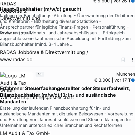
€ 5.600 | vor 26 T
Haupt-Buchhalter
(m/w/d) gesucht
Leitung der Buchhaltungs-Abteilung - Überwachung der Debitoren
und Kreditoren - Bearbeitung diverser Statistiken -
Ansprechpartner für jegliche Finanz-Fragen - Personalführung -
Erstellung von Monats- und Jahresabschlüssen … Erfolgreich
abgeschlossene kaufmännische Ausbildung mit Fortbildung zum
Bilanzbuchhalter (mind. 3-4 Jahre …
RADAS Jobbörse & Direktvermittlung /
www.radas.de
München
10
€ 3.000 | vor 17 T
Erfahrener
Steuerfachangestellter
oder
Steuerfachwirt
,
Bilanzbuchhalter
(m/w/d) für in- und ausländische
Mandanten
Erstellung der laufenden Finanzbuchhaltung für in- und
ausländische Mandanten mit digitalem Belegwesen - Vorbereitung
und Erstellung von Jahresabschlüssen und Steuererklärungen für
Unternehmen unterschiedlicher Branchen und Rechtsformen
LM Audit & Tax GmbH