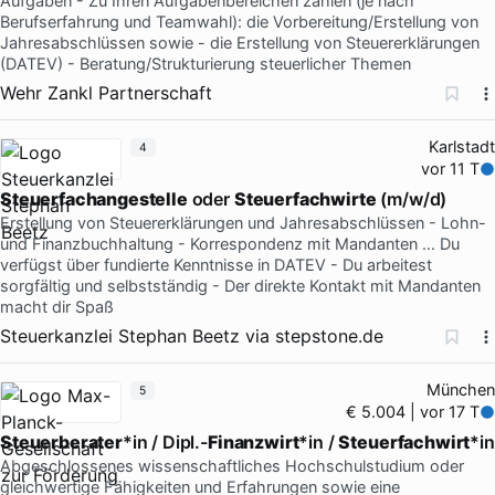
Aufgaben - Zu Ihren Aufgabenbereichen zählen (je nach
Berufserfahrung und Teamwahl): die Vorbereitung/Erstellung von
Jahresabschlüssen sowie - die Erstellung von Steuererklärungen
(DATEV) - Beratung/Strukturierung steuerlicher Themen
Wehr Zankl Partnerschaft
Karlstadt
4
vor 11 T
Steuerfachangestelle
oder
Steuerfachwirte
(m/w/d)
Erstellung von Steuererklärungen und Jahresabschlüssen - Lohn-
und Finanzbuchhaltung - Korrespondenz mit Mandanten … Du
verfügst über fundierte Kenntnisse in DATEV - Du arbeitest
sorgfältig und selbstständig - Der direkte Kontakt mit Mandanten
macht dir Spaß
Steuerkanzlei Stephan Beetz
via
stepstone.de
München
5
€ 5.004 | vor 17 T
Steuerberater
*in / Dipl.-
Finanzwirt
*in /
Steuerfachwirt
*in
Abgeschlossenes wissenschaftliches Hochschulstudium oder
gleichwertige Fähigkeiten und Erfahrungen sowie eine