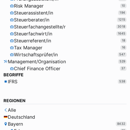
Risk Manager
10
Steuerassistent/in
194
Steuerberater/in
1215
Steuerfachangestellte/r
3018
Steuerfachwirt/in
1645
Steuerreferent/in
18
Tax Manager
16
Wirtschaftsprüfer/in
547
Management/Organisation
529
Chief Finance Officer
37
BEGRIFFE
IFRS
538
REGIONEN
Alle
Deutschland
Bayern
8432