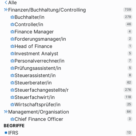
Alle
Finanzen/Buchhaltung/Controlling
709
Buchhalter/in
279
Controller/in
46
Finance Manager
4
Forderungsmanager/in
2
Head of Finance
1
Investment Analyst
5
Personalverrechner/in
7
Prüfungsassistent/in
5
Steuerassistent/in
8
Steuerberater/in
62
Steuerfachangestellte/r
276
Steuerfachwirt/in
118
Wirtschaftsprüfer/in
25
Management/Organisation
64
Chief Finance Officer
3
BEGRIFFE
IFRS
13