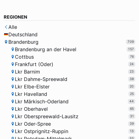
REGIONEN
Alle
Deutschland
Brandenburg
709
Brandenburg an der Havel
157
Cottbus
76
Frankfurt (Oder)
24
Lkr Barnim
23
Lkr Dahme-Spreewald
38
Lkr Elbe-Elster
20
Lkr Havelland
25
Lkr Märkisch-Oderland
44
Lkr Oberhavel
65
Lkr Oberspreewald-Lausitz
31
Lkr Oder-Spree
39
Lkr Ostprignitz-Ruppin
13
Lkr Potsdam-Mittelmark
53