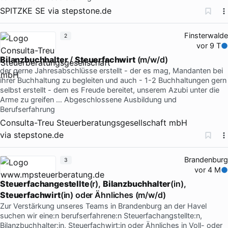
SPITZKE SE
via
stepstone.de
Finsterwalde
2
vor 9 T
Bilanzbuchhalter
/
Steuerfachwirt
(m/w/d)
der gerne Jahresabschlüsse erstellt - der es mag, Mandanten bei
ihrer Buchhaltung zu begleiten und auch - 1-2 Buchhaltungen gern
selbst erstellt - dem es Freude bereitet, unserem Azubi unter die
Arme zu greifen … Abgeschlossene Ausbildung und
Berufserfahrung
Consulta-Treu Steuerberatungsgesellschaft mbH
via
stepstone.de
Brandenburg
3
vor 4 M
Steuerfachangestellte
(r),
Bilanzbuchhalter
(in),
Steuerfachwirt
(in) oder Ähnliches (m/w/d)
Zur Verstärkung unseres Teams in Brandenburg an der Havel
suchen wir eine:n berufserfahrene:n Steuerfachangstellte:n,
Bilanzbuchhalter:in, Steuerfachwirt:in oder Ähnliches in Voll- oder