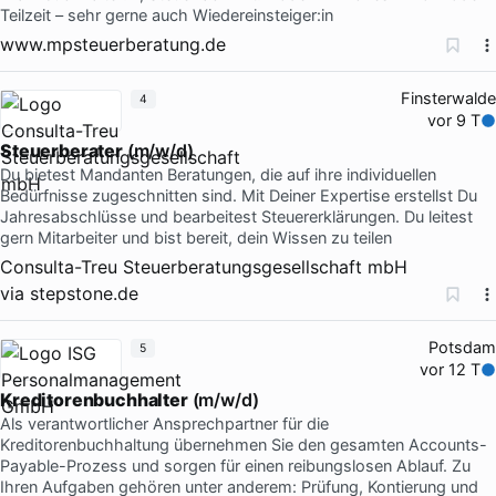
Teilzeit – sehr gerne auch Wiedereinsteiger:in
www.mpsteuerberatung.de
Finsterwalde
4
vor 9 T
Steuerberater
(m/w/d)
Du bietest Mandanten Beratungen, die auf ihre individuellen
Bedürfnisse zugeschnitten sind. Mit Deiner Expertise erstellst Du
Jahresabschlüsse und bearbeitest Steuererklärungen. Du leitest
gern Mitarbeiter und bist bereit, dein Wissen zu teilen
Consulta-Treu Steuerberatungsgesellschaft mbH
via
stepstone.de
Potsdam
5
vor 12 T
Kreditorenbuchhalter
(m/w/d)
Als verantwortlicher Ansprechpartner für die
Kreditorenbuchhaltung übernehmen Sie den gesamten Accounts-
Payable-Prozess und sorgen für einen reibungslosen Ablauf. Zu
Ihren Aufgaben gehören unter anderem: Prüfung, Kontierung und