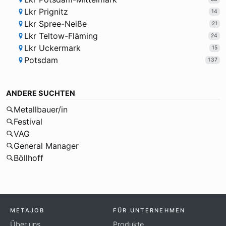
Lkr Prignitz
14
Lkr Spree-Neiße
21
Lkr Teltow-Fläming
24
Lkr Uckermark
15
Potsdam
137
ANDERE SUCHTEN
Metallbauer/in
Festival
VAG
General Manager
Böllhoff
METAJOB
FÜR UNTERNEHMEN
Über uns
Produkte