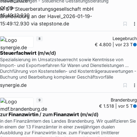
Steuererklärungen - Steuerliche Gestaltungsberatung
M & P Steuerberatungsgesellschaft mbH
Brandenburg an der Havel_2026-01-19-
15:49:12.930
via
stepstone.de
Leegebruch
8
€ 4.800 | vor 23 T
Steuerfachwirt
(m/w/d)
Spezialisierung im Umsatzsteuerrecht sowie Kenntnisse von
Import- und Exportverfahren für Waren und Dienstleistungen …
Durchführung von Kostenstellen- und Kostenträgerauswertungen -
Buchung und Bearbeitung komplexer Geschäftsvorfälle
synergie.de
Brandenburg
9
€ 1.518 | vor 5 T
zur
Finanzwirtin
/ zum
Finanzwirt
(m/w/d)
in den Finanzämtern des Landes Brandenburg. Wir qualifizieren Sie
in einem der 13 Finanzämter in einer zweijährigen dualen
Ausbildung zur Finanzwirtin bzw. zum Finanzwirt (mittlerer