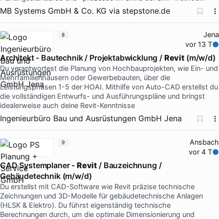
MB Systems GmbH & Co. KG
via
stepstone.de
Jena
8
vor 13 T
Architekt - Bautechnik / Projektabwicklung /
Revit
(m/w/d)
Du verantwortest die Planung von Hochbauprojekten, wie Ein- und
Mehrfamilienhäusern oder Gewerbebauten, über die
Leistungsphasen 1-5 der HOAI. Mithilfe von Auto-CAD erstellst du
die vollständigen Entwurfs- und Ausführungspläne und bringst
idealerweise auch deine Revit-Kenntnisse
Ingenieurbüro Bau und Ausrüstungen GmbH Jena
Ansbach
9
vor 4 T
CAD Systemplaner -
Revit
/ Bauzeichnung /
Gebäudetechnik (m/w/d)
Du erstellst mit CAD-Software wie Revit präzise technische
Zeichnungen und 3D-Modelle für gebäudetechnische Anlagen
(HLSK & Elektro). Du führst eigenständig technische
Berechnungen durch, um die optimale Dimensionierung und