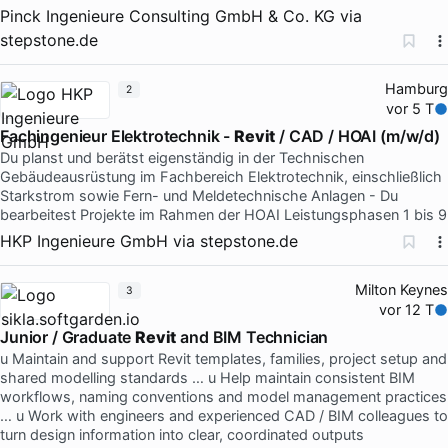
Pinck Ingenieure Consulting GmbH & Co. KG
via
stepstone.de
Hamburg
2
vor 5 T
Fachingenieur Elektrotechnik -
Revit
/ CAD / HOAI (m/w/d)
Du planst und berätst eigenständig in der Technischen
Gebäudeausrüstung im Fachbereich Elektrotechnik, einschließlich
Starkstrom sowie Fern- und Meldetechnische Anlagen - Du
bearbeitest Projekte im Rahmen der HOAI Leistungsphasen 1 bis 9
HKP Ingenieure GmbH
via
stepstone.de
Milton Keynes
3
vor 12 T
Junior / Graduate
Revit
and BIM Technician
u Maintain and support Revit templates, families, project setup and
shared modelling standards … u Help maintain consistent BIM
workflows, naming conventions and model management practices
… u Work with engineers and experienced CAD / BIM colleagues to
turn design information into clear, coordinated outputs