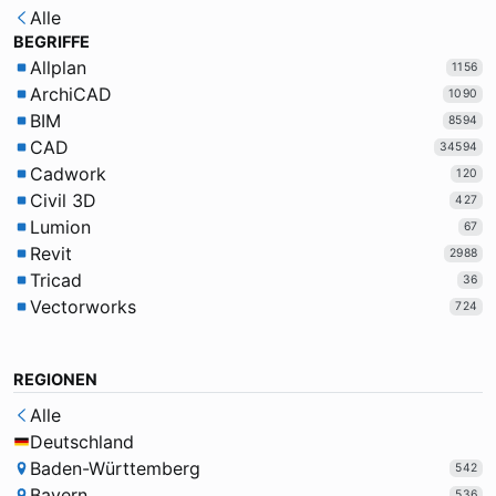
Alle
BEGRIFFE
Allplan
1156
ArchiCAD
1090
BIM
8594
CAD
34594
Cadwork
120
Civil 3D
427
Lumion
67
Revit
2988
Tricad
36
Vectorworks
724
REGIONEN
Alle
Deutschland
Baden-Württemberg
542
Bayern
536