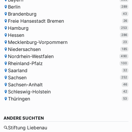
Berlin
289
Brandenburg
43
Freie Hansestadt Bremen
26
Hamburg
253
Hessen
286
Mecklenburg-Vorpommern
23
Niedersachsen
185
Nordrhein-Westfalen
490
Rheinland-Pfalz
100
Saarland
32
Sachsen
252
Sachsen-Anhalt
46
Schleswig-Holstein
42
Thüringen
53
ANDERE SUCHTEN
Stiftung Liebenau