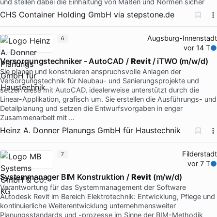
und stellen dabei die Einhaltung von Maßen und Normen sicher
CHS Container Holding GmbH
via
stepstone.de
Augsburg-Innenstadt
6
vor 14 T
Versorgungstechniker - AutoCAD /
Revit
/ iTWO (m/w/d)
Sie planen und konstruieren anspruchsvolle Anlagen der
Versorgungstechnik für Neubau- und Sanierungsprojekte und
setzen diese mit AutoCAD, idealerweise unterstützt durch die
Linear-Applikation, grafisch um. Sie erstellen die Ausführungs- und
Detailplanung und setzen die Entwurfsvorgaben in enger
Zusammenarbeit mit …
Heinz A. Donner Planungs GmbH für Haustechnik
Filderstadt
7
vor 7 T
Systemmanager BIM Konstruktion /
Revit
(m/w/d)
Verantwortung für das Systemmanagement der Software
Autodesk Revit im Bereich Elektrotechnik: Entwicklung, Pflege und
kontinuierliche Weiterentwicklung unternehmensweiter
Planungsstandards und -prozesse im Sinne der BIM-Methodik