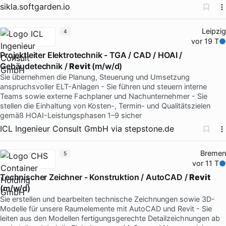
sikla.softgarden.io
Leipzig
4
vor 19 T
Projektleiter Elektrotechnik - TGA / CAD / HOAI /
Gebäudetechnik /
Revit
(m/w/d)
Sie übernehmen die Planung, Steuerung und Umsetzung
anspruchsvoller ELT-Anlagen - Sie führen und steuern interne
Teams sowie externe Fachplaner und Nachunternehmer - Sie
stellen die Einhaltung von Kosten-, Termin- und Qualitätszielen
gemäß HOAI-Leistungsphasen 1–9 sicher
ICL Ingenieur Consult GmbH
via
stepstone.de
Bremen
5
vor 11 T
Technischer Zeichner - Konstruktion / AutoCAD /
Revit
(m/w/d)
Sie erstellen und bearbeiten technische Zeichnungen sowie 3D-
Modelle für unsere Raumelemente mit AutoCAD und Revit - Sie
leiten aus den Modellen fertigungsgerechte Detailzeichnungen ab