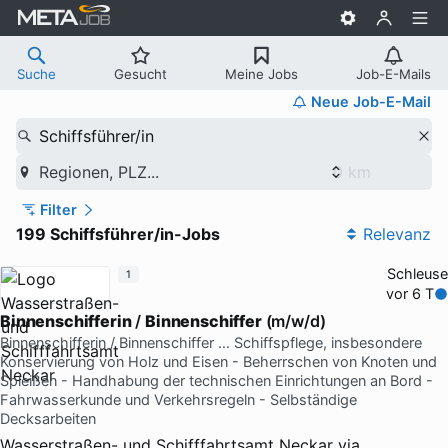
Suche
Gesucht
Meine Jobs
Job-E-Mails
Neue Job-E-Mail
Schiffsführer/in
Regionen, PLZ...
Filter
199 Schiffsführer/in-Jobs
Relevanz
Schleuse
1
vor 6 T
Binnenschifferin
/
Binnenschiffer
(m/w/d)
Binnenschifferin / Binnenschiffer … Schiffspflege, insbesondere
Konservierung von Holz und Eisen - Beherrschen von Knoten und
Spleißen - Handhabung der technischen Einrichtungen an Bord -
Fahrwasserkunde und Verkehrsregeln - Selbständige
Decksarbeiten
Wasserstraßen- und Schifffahrtsamt Neckar
via