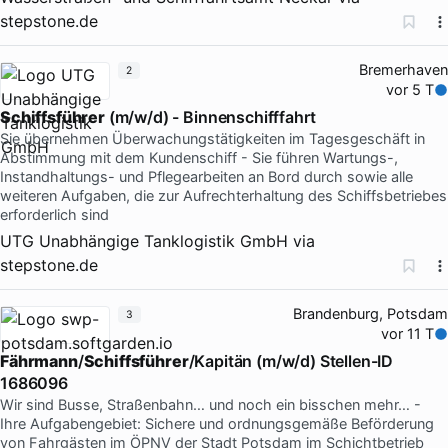
stepstone.de
Bremerhaven
2
vor 5 T
Schiffsführer
(m/w/d) - Binnenschifffahrt
Sie übernehmen Überwachungstätigkeiten im Tagesgeschäft in
Abstimmung mit dem Kundenschiff - Sie führen Wartungs-,
Instandhaltungs- und Pflegearbeiten an Bord durch sowie alle
weiteren Aufgaben, die zur Aufrechterhaltung des Schiffsbetriebes
erforderlich sind
UTG Unabhängige Tanklogistik GmbH
via
stepstone.de
Brandenburg, Potsdam
3
vor 11 T
Fährmann
/
Schiffsführer
/Kapitän (m/w/d) Stellen-ID
1686096
Wir sind Busse, Straßenbahn… und noch ein bisschen mehr… -
Ihre Aufgabengebiet: Sichere und ordnungsgemäße Beförderung
von Fahrgästen im ÖPNV der Stadt Potsdam im Schichtbetrieb