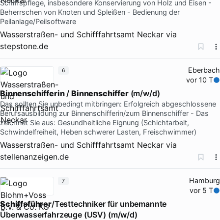
Schiffspflege, insbesondere Konservierung von Holz und Eisen -
Beherrschen von Knoten und Spleißen - Bedienung der
Peilanlage/Peilsoftware
Wasserstraßen- und Schifffahrtsamt Neckar
via
stepstone.de
Eberbach
6
vor 10 T
Binnenschifferin
/
Binnenschiffer
(m/w/d)
Das sollten Sie unbedingt mitbringen: Erfolgreich abgeschlossene
Berufsausbildung zur Binnenschifferin/zum Binnenschiffer - Das
zeichnet Sie aus: Gesundheitliche Eignung (Schichtarbeit,
Schwindelfreiheit, Heben schwerer Lasten, Freischwimmer)
Wasserstraßen- und Schifffahrtsamt Neckar
via
stellenanzeigen.de
Hamburg
7
vor 5 T
Schiffsführer
/Testtechniker für unbemannte
Überwasserfahrzeuge (USV) (m/w/d)