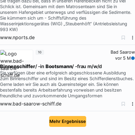
Sie tragen dazu bei, dass in unseren Hafenbecken nicht zu viel
Schlick ist. Gemeinsam mit dem Matrosenteam sind Sie in
unserem Hafengebiet unterwegs und verflüssigen die Sedimente.
Sie kümmern sich um - Schiffsführung des
Wasserinjektionsgerätes (WIG) „Steubenhöft“ (Antriebsleistung
993 KW)
www.nports.de
Bad Saarow
10
vor 5 M
Binnenschiffer
/ -in
Bootsmann
/ -frau m/w/d
Sie verfügen über eine erfolgreich abgeschlossene Ausbildung
zum Binnenschiffer und sind im Besitz eines Schifferdienstbuches.
Gerne laden wir Sie auch als Quereinsteiger ein. Sie können
bestenfalls bereits Arbeitserfahrung vorweisen und besitzen
freundliche und zuvorkommende Umgangsformen
www.bad-saarow-schiff.de
Mehr Ergebnisse