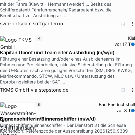
mit der Fähre (Kiewitt - Hermannswerder) … Besitz des
Schifferpatent/ Fährführerschein/ Radarpatent bzw. die
Bereitschaft zur Ausbildung als …
swp-potsdam.softgarden.io
Kiel
4
vor 17 T
Kapitän Uboot und Teamleiter Ausbildung (m/w/d)
Führung einer Besatzung und/oder eines Ausbilderteams im
Rahmen von Projektarbeiten, inklusive Sicherstellung der Führung
des U-Bootes nach allen gültigen Vorschriften (ISM, ISPS, KWKG,
Marinekommando, STCW, MLC usw.) Unterstützung des
Erprobungsleiters bei der SAT …
TKMS GmbH
via
stepstone.de
Bad Friedrichshall
5
vor 8 T
Binnenschifferin
/
Binnenschiffer
(m/w/d)
Binnenschifferin/Binnenschiffer - Der Dienstort ist die Schleuse
Kochendorf. Referenzcode der Ausschreibung 20261259_9339 -