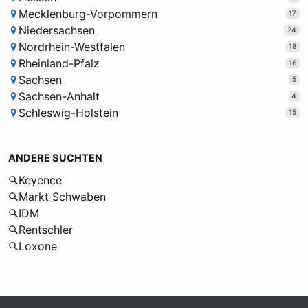
Mecklenburg-Vorpommern
17
Niedersachsen
24
Nordrhein-Westfalen
18
Rheinland-Pfalz
16
Sachsen
5
Sachsen-Anhalt
4
Schleswig-Holstein
15
ANDERE SUCHTEN
Keyence
Markt Schwaben
IDM
Rentschler
Loxone