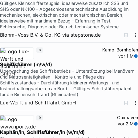
Gültiges Kleinschifferzeugnis, idealerweise zusätzlich SSS und
SHS oder NK100 - Abgeschlossene technische Ausbildung im
mechanischen, elektrischen oder mechatronischen Bereich,
idealerweise mit maritimem Bezug - Erfahrung in Test,
Fehlersuche, Diagnose oder Betrieb technischer Systeme
Blohm+Voss B.V. & Co. KG
via
stepstone.de
Kamp-Bornhofen
8
vor 1 M
Schiffsführer
(m/w/d)
Überwachung des Schiffsbetriebs - Unterstützung bei Manövern
und Matrosentätigkeiten - Kontrolle und Pflege des
Schiffszustandes - Durchführung kleinerer Wartungs- und
Instandhaltungsarbeiten an Bord … Gültiges Schiffsführerpatent
für die Binnenschifffahrt (Rheinpatent)
Lux-Werft und Schifffahrt GmbH
Cuxhaven
9
vor 2 M
Kapitän
/in,
Schiffsführer
/in (w/m/d)