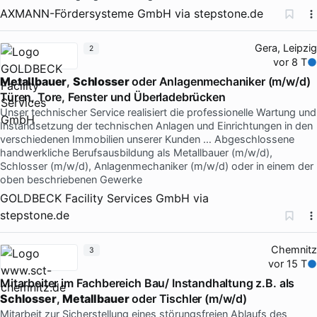
AXMANN-Fördersysteme GmbH
via
stepstone.de
Gera, Leipzig
2
vor 8 T
Metallbauer
,
Schlosser
oder Anlagenmechaniker (m/w/d)
Türen, Tore, Fenster und Überladebrücken
Unser technischer Service realisiert die professionelle Wartung und
Instandsetzung der technischen Anlagen und Einrichtungen in den
verschiedenen Immobilien unserer Kunden … Abgeschlossene
handwerkliche Berufsausbildung als Metallbauer (m/w/d),
Schlosser (m/w/d), Anlagenmechaniker (m/w/d) oder in einem der
oben beschriebenen Gewerke
GOLDBECK Facility Services GmbH
via
stepstone.de
Chemnitz
3
vor 15 T
Mitarbeiter im Fachbereich Bau/ Instandhaltung z.B. als
Schlosser
,
Metallbauer
oder Tischler (m/w/d)
Mitarbeit zur Sicherstellung eines störungsfreien Ablaufs des