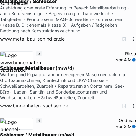
Metallbauer
/
Schlosser
Ausbildung oder erste Erfahrung im Bereich Metallbearbeitung -
auch Berufseinsteiger - Begeisterung für handwerkliche
Tätigkeiten - Kenntnisse im MAG-Schweißen - Führerschein
(Klasse B, C1; ehemals Klasse 3) - Aufgaben / Tätigkeiten -
Fertigung nach Konstruktionszeichnung
www.metallbau-schindler.de
Riesa
8
vor 4 M
Schlosser
/
Metallbauer
(m/w/d)
Wartung und Reparatur am firmeneigenen Maschinenpark, u.a.
Großbaumaschinen, Krantechnik und LKW-Chassis –
Schweißarbeiten, Zuarbeit • Reparaturen an Containern (See-,
Büro-, Lager-, Sanitär- und Sonderbaucontainer) und
Wechselbehältern – Schweißarbeiten, Zuarbeit
www.binnenhafen-sachsen.de
Oederan
9
vor 2 M
Schlosser
/
Metallbauer
(m/w/d