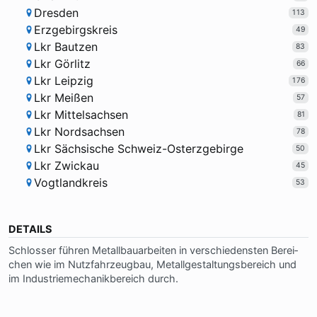
Dresden
113
Erzgebirgskreis
49
Lkr Bautzen
83
Lkr Görlitz
66
Lkr Leipzig
176
Lkr Meißen
57
Lkr Mittelsachsen
81
Lkr Nordsachsen
78
Lkr Sächsische Schweiz-Osterzgebirge
50
Lkr Zwickau
45
Vogtlandkreis
53
DETAILS
Schlos­ser füh­ren Me­tall­bau­ar­bei­ten in ver­schie­den­sten Be­rei­
chen wie im Nutz­fahr­zeug­bau, Me­tall­ge­stal­tungs­be­reich und
im In­du­strie­me­cha­nik­be­reich durch.