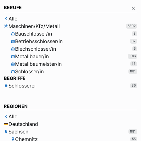
BERUFE
Alle
Maschinen/Kfz/Metall
5802
Bauschlosser/in
3
Betriebsschlosser/in
37
Blechschlosser/in
5
Metallbauer/in
386
Metallbaumeister/in
13
Schlosser/in
881
BEGRIFFE
Schlosserei
36
REGIONEN
Alle
Deutschland
Sachsen
881
Chemnitz
55