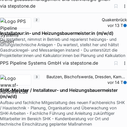
via
stepstone.de
Quakenbrück
2
vor 13 T
Installateur:in- und Heizungsbauermeister:in (m/w/d)
Du installierst, nimmst in Betrieb und reparierst heizungs- und
lüftungstechnische Anlagen - Du wartest, stellst her und hältst
Gasdruckregel- und Messanlagen instand - Du unterstützt die
Projektleiter:innen und Kalkulator:innen bei Planung und Kalkulation
PPS Pipeline Systems GmbH
via
stepstone.de
Bautzen, Bischofswerda, Dresden, Kamenz
3
vor 14 T
SHK-Meister
/ Installateur- und Heizungsbauermeister
(m/w/d)
Aufbau und fachliche Mitgestaltung des neuen Fachbereichs SHK
/ Haustechnik - Planung, Organisation und Überwachung von
SHK-Arbeiten - Fachliche Führung und Anleitung zukünftiger
Mitarbeiter im Bereich SHK - Kundenberatung vor Ort und
technische Einschätzung geplanter Maßnahmen