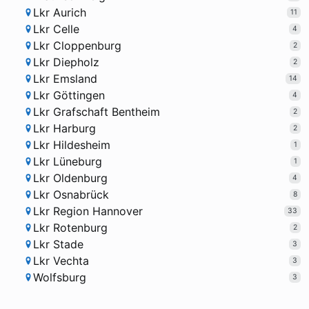
Lkr Aurich
11
Lkr Celle
4
Lkr Cloppenburg
2
Lkr Diepholz
2
Lkr Emsland
14
Lkr Göttingen
4
Lkr Grafschaft Bentheim
2
Lkr Harburg
2
Lkr Hildesheim
1
Lkr Lüneburg
1
Lkr Oldenburg
4
Lkr Osnabrück
8
Lkr Region Hannover
33
Lkr Rotenburg
2
Lkr Stade
3
Lkr Vechta
3
Wolfsburg
3