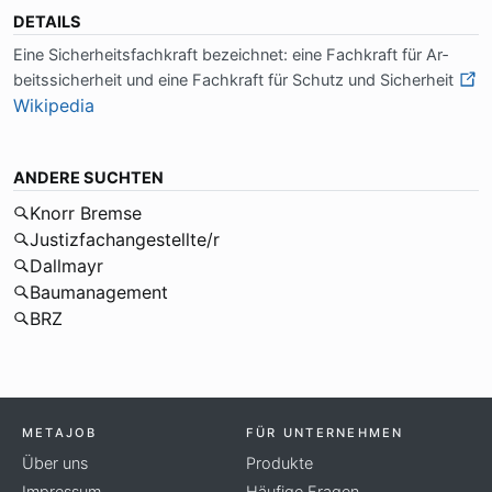
DETAILS
Ei­ne Si­cher­heits­fach­kraft be­zeich­net: ei­ne Fach­kraft für Ar­
beits­si­cher­heit und ei­ne Fach­kraft für Schutz und Si­cher­heit
Wikipedia
ANDERE SUCHTEN
Knorr Bremse
Justizfachangestellte/r
Dallmayr
Baumanagement
BRZ
METAJOB
FÜR UNTERNEHMEN
Über uns
Produkte