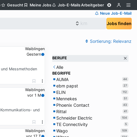
e
Gesucht
Meine Jobs
Job-E-Mails
Arbeitgeber
Neue Job-E-Mail
Jobs finden
Sortierung:
Relevanz
Waiblingen
Gestern
BERUFE
Alle
f- und Messmethoden
BEGRIFFE
AUMA
44
ebm papst
27
Waiblingen
ELIN
112
vor 1 M
Mennekes
51
Phoenix Contact
43
n Kommunikations‑ und
Rittal
41
Schneider Electric
104
TE Connectivity
5
Wago
Waiblingen
109
vor 17 T
124