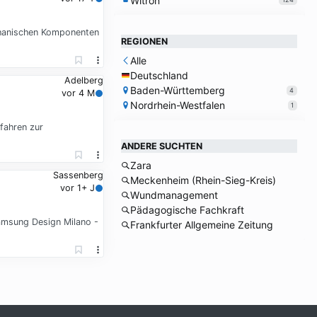
Witron
chanischen Komponenten
REGIONEN
Alle
Deutschland
Adelberg
Baden-Württemberg
4
vor 4 M
Nordrhein-Westfalen
1
fahren zur
ANDERE SUCHTEN
Zara
Sassenberg
Meckenheim (Rhein-Sieg-Kreis)
vor 1+ J
Wundmanagement
Pädagogische Fachkraft
amsung Design Milano -
Frankfurter Allgemeine Zeitung