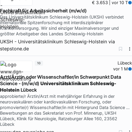
€ 3.653 | vor 10 T
Fachkraft für Arbeitssicherheit (m/w/d)
Das Universitätsklinikum Schleswig-Holstein (UKSH) verbindet
internationale Spitzenforschung mit interdisziplinärer
Krankenversorgung. Wir sind einziger Maximalversorger und
größter Arbeitgeber des Landes Schleswig-Holstein
UKSH - Universitätsklinikum Schleswig-Holstein
via
stepstone.de
Lübeck
10
vor 1 M
Arzt/Ärztin oder Wissenschaftler/in Schwerpunkt Data
Science - (m/w/d)
Universitätsklinikum Schleswig-
Holstein
Lübeck
approbierte/r Ärztin/Arzt mit mehrjähriger Erfahrung in der
neurovaskulären oder kardiovaskulären Forschung, oder
promovierte(r) Wissenschaftler/in mit Hintergrund Data Science …
Bewerbungen an das Sekretariat von Prof. Minnerup, UKSH
Lübeck, Klinik für Neurologie, Ratzeburger Allee 160, 23562
Lübeck
www.dgn-neurojobs.org