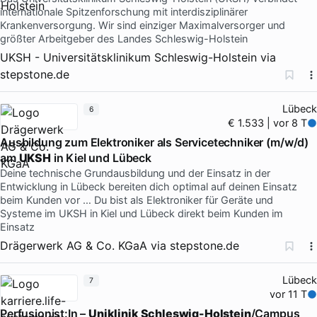
internationale Spitzenforschung mit interdisziplinärer
Krankenversorgung. Wir sind einziger Maximalversorger und
größter Arbeitgeber des Landes Schleswig-Holstein
UKSH - Universitätsklinikum Schleswig-Holstein
via
stepstone.de
Lübeck
6
€ 1.533 | vor 8 T
Ausbildung zum Elektroniker als Servicetechniker (m/w/d)
am
UKSH
in Kiel und Lübeck
Deine technische Grundausbildung und der Einsatz in der
Entwicklung in Lübeck bereiten dich optimal auf deinen Einsatz
beim Kunden vor … Du bist als Elektroniker für Geräte und
Systeme im UKSH in Kiel und Lübeck direkt beim Kunden im
Einsatz
Drägerwerk AG & Co. KGaA
via
stepstone.de
Lübeck
7
vor 11 T
Perfusionist:In –
Uniklinik Schleswig-Holstein
/Campus