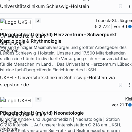
Universitätsklinikum Schleswig-Holstein
Lübeck-St. Jürgen
2
€ 2.772 | vor 9 T
Pflegefachkraft (m/w/d) Herzzentrum - Schwerpunkt
Kardiologie & Rhythmologie
Wir sind einziger Maximalversorger und größter Arbeitgeber des
Landes Schleswig-Holstein. Unsere rund 17.500 Mitarbeitenden
stellen eine höchst individuelle Versorgung sicher – unverzichtbar
für die Menschen im Land … Das Universitäre Herzzentrum Lübeck
ist eine fachübergreifende Einrichtung des UKSH
UKSH - Universitätsklinikum Schleswig-Holstein
via
stepstone.de
Kiel
3
vor 21 T
Pflegefachkraft (m/w/d) Neonatologie
Klinik für Kinder- und Jugendmedizin | Neonatologie | Station
C.218 Intensiv … Auf unserer Intensivstation C.218 am UKSH,
Campus Kiel, versorgen Sie Früh- und Risikoneugeborene im