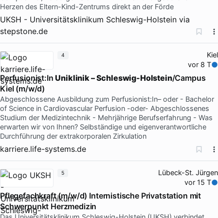
Herzen des Eltern-Kind-Zentrums direkt an der Förde
UKSH - Universitätsklinikum Schleswig-Holstein
via
stepstone.de
Kiel
4
vor 8 T
Perfusionist:In
Uniklinik – Schleswig-Holstein
/Campus
Kiel (m/w/d)
Abgeschlossene Ausbildung zum Perfusionist:In– oder - Bachelor
of Science in Cardiovascular Perfusion -oder- Abgeschlossenes
Studium der Medizintechnik - Mehrjährige Berufserfahrung - Was
erwarten wir von Ihnen? Selbständige und eigenverantwortliche
Durchführung der extrakorporalen Zirkulation
karriere.life-systems.de
Lübeck-St. Jürgen
5
vor 15 T
Pflegefachkraft (m/w/d) Internistische Privatstation mit
Schwerpunkt Herzmedizin
Das Universitätsklinikum Schleswig-Holstein (UKSH) verbindet