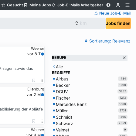
e
Gesucht
Meine Jobs
Job-E-Mails
Arbeitgeber
Neue Job-E-Mail
Jobs finden
Sortierung:
Relevanz
Weener
vor 8 T
BERUFE
Alle
 Anlagen sowie das
BEGRIFFE
Airbus
1484
Becker
1298
Eilenburg
DGUV
3887
vor 2 M
Fischer
1213
Mercedes Benz
1868
bilisierung der Abläufe
Müller
2731
Schmidt
1896
Schwarz
2553
Valmet
Weener
9
vor 4 M
1415