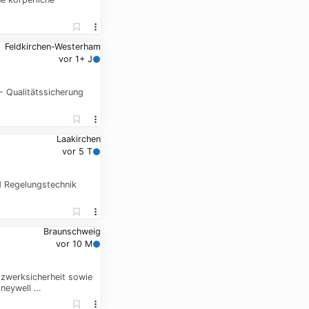
Feldkirchen-Westerham
vor 1+ J
 Qualitätssicherung
Laakirchen
vor 5 T
d Regelungstechnik
Braunschweig
vor 10 M
tzwerksicherheit sowie
oneywell …