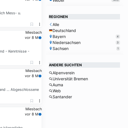
Weber
ich Mess- u.
REGIONEN
Alle
Deutschland
Miesbach
Bayern
4
vor 8 M
Niedersachsen
3
Sachsen
1
d - Kenntnisse -
ANDERE SUCHTEN
Miesbach
Alpenverein
vor 8 M
Universität Bremen
Auma
sand … Abgeschlossene
Web
Santander
Miesbach
vor 8 M
e körperliche