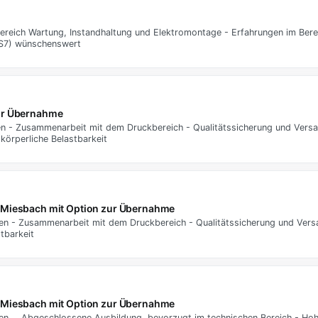
ereich Wartung, Instandhaltung und Elektromontage - Erfahrungen im Bere
CS7) wünschenswert
zur Übernahme
 - Zusammenarbeit mit dem Druckbereich - Qualitätssicherung und Versan
örperliche Belastbarkeit
s Miesbach mit Option zur Übernahme
en - Zusammenarbeit mit dem Druckbereich - Qualitätssicherung und Ver
tbarkeit
s Miesbach mit Option zur Übernahme
n … Abgeschlossene Ausbildung, bevorzugt im technischen Bereich - Hoh