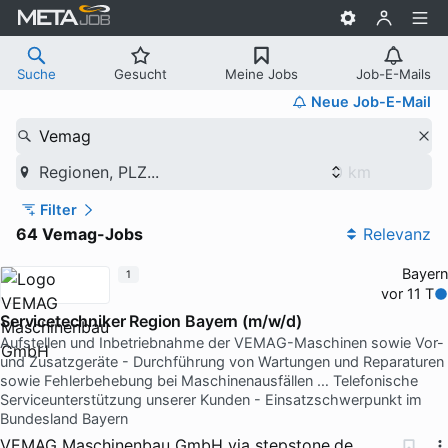
Suche
Gesucht
Meine Jobs
Job-E-Mails
Neue Job-E-Mail
Vemag
Regionen, PLZ...
Filter
64 Vemag-Jobs
Relevanz
Bayern
1
vor 11 T
Servicetechniker Region Bayern (m/w/d)
Aufstellen und Inbetriebnahme der VEMAG-Maschinen sowie Vor-
und Zusatzgeräte - Durchführung von Wartungen und Reparaturen
sowie Fehlerbehebung bei Maschinenausfällen … Telefonische
Serviceunterstützung unserer Kunden - Einsatzschwerpunkt im
Bundesland Bayern
VEMAG Maschinenbau GmbH
via
stepstone.de