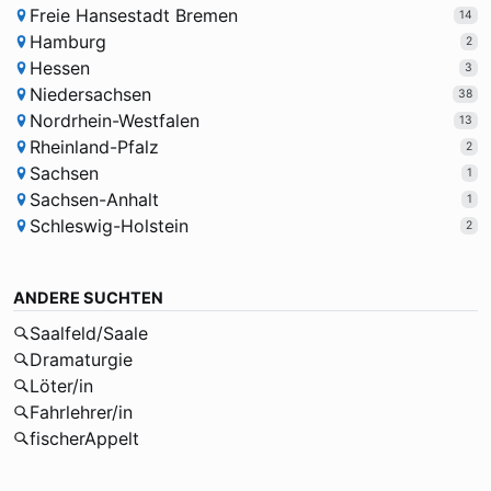
Freie Hansestadt Bremen
14
Hamburg
2
Hessen
3
Niedersachsen
38
Nordrhein-Westfalen
13
Rheinland-Pfalz
2
Sachsen
1
Sachsen-Anhalt
1
Schleswig-Holstein
2
ANDERE SUCHTEN
Saalfeld/Saale
Dramaturgie
Löter/in
Fahrlehrer/in
fischerAppelt