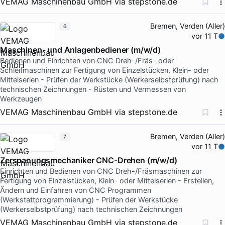
VEMAG Maschinenbau GmbH
via
stepstone.de
Bremen, Verden (Aller)
6
vor 11 T
Maschinen- und Anlagenbediener (m/w/d)
Bedienen und Einrichten von CNC Dreh-/Fräs- oder
Schleifmaschinen zur Fertigung von Einzelstücken, Klein- oder
Mittelserien - Prüfen der Werkstücke (Werkerselbstprüfung) nach
technischen Zeichnungen - Rüsten und Vermessen von
Werkzeugen
VEMAG Maschinenbau GmbH
via
stepstone.de
Bremen, Verden (Aller)
7
vor 11 T
Zerspanungsmechaniker CNC-Drehen (m/w/d)
Einrichten und Bedienen von CNC Dreh-/Fräsmaschinen zur
Fertigung von Einzelstücken, Klein- oder Mittelserien - Erstellen,
Ändern und Einfahren von CNC Programmen
(Werkstattprogrammierung) - Prüfen der Werkstücke
(Werkerselbstprüfung) nach technischen Zeichnungen
VEMAG Maschinenbau GmbH
via
stepstone.de