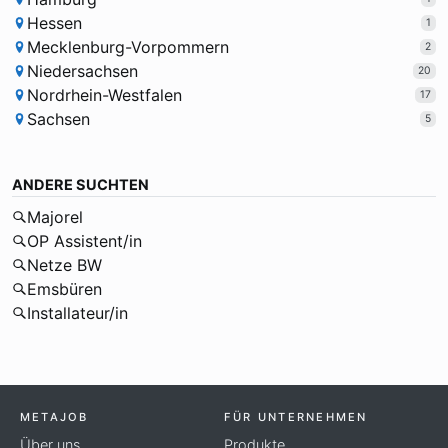
Hessen
1
Mecklenburg-Vorpommern
2
Niedersachsen
20
Nordrhein-Westfalen
17
Sachsen
5
ANDERE SUCHTEN
Majorel
OP Assistent/in
Netze BW
Emsbüren
Installateur/in
METAJOB
FÜR UNTERNEHMEN
Über uns
Produkte