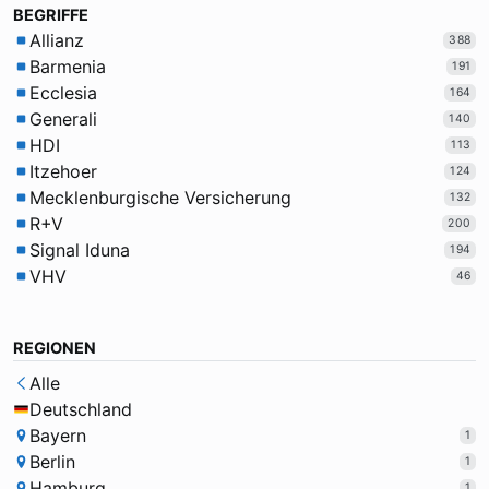
BEGRIFFE
Allianz
388
Barmenia
191
Ecclesia
164
Generali
140
HDI
113
Itzehoer
124
Mecklenburgische Versicherung
132
R+V
200
Signal Iduna
194
VHV
46
REGIONEN
Alle
Deutschland
Bayern
1
Berlin
1
Hamburg
1