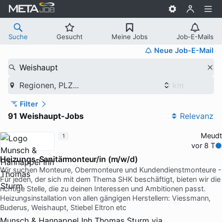
Suche
Gesucht
Meine Jobs
Job-E-Mails
Neue Job-E-Mail
Weishaupt
Regionen, PLZ...
Filter
91 Weishaupt-Jobs
Relevanz
Meudt
1
vor 8 T
Heizungs-Sanitärmonteur/in (m/w/d)
Wir suchen Monteure, Obermonteure und Kundendienstmonteure -
Für jeden, der sich mit dem Thema SHK beschäftigt, bieten wir die
richtige Stelle, die zu deinen Interessen und Ambitionen passt.
Heizungsinstallation von allen gängigen Herstellern: Viessmann,
Buderus, Weishaupt, Stiebel Eltron etc
Munsch & Hannappel Inh Thomas Sturm
via