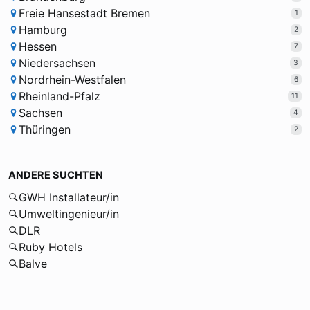
Freie Hansestadt Bremen
1
Hamburg
2
Hessen
7
Niedersachsen
3
Nordrhein-Westfalen
6
Rheinland-Pfalz
11
Sachsen
4
Thüringen
2
ANDERE SUCHTEN
GWH Installateur/in
Umweltingenieur/in
DLR
Ruby Hotels
Balve