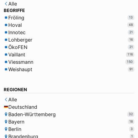
Alle
BEGRIFFE
Fröling
13
Hoval
48
Innotec
21
Lohberger
16
ÖkoFEN
21
Vaillant
116
Viessmann
150
Weishaupt
91
REGIONEN
Alle
Deutschland
Baden-Württemberg
32
Bayern
18
Berlin
3
Brandenburg
1