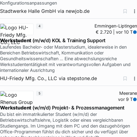
Konfigurationsanpassungen
Stadtwerke Halle GmbH
via
newjob.de
Emmingen-Liptingen
4
€ 2.720 | vor 10 T
Werkstudent
(m/w/d) KOL & Training Support
Laufendes Bachelor- oder Masterstudium, idealerweise in den
Bereichen Betriebswirtschaft, Kommunikation oder
Gesundheitswissenschaften … Eine abwechslungsreiche
Werkstudententätigkeit mit verantwortungsvollen Aufgaben und
internationaler Ausrichtung
HU-Friedy Mfg. Co., LLC
via
stepstone.de
Meerane
5
vor 9 T
Werkstudent
(w/m/d) Projekt- & Prozessmanagement
Du bist ein immatrikulierter Student (w/m/d) der
Betriebswirtschaftslehre, Logistik oder eines vergleichbaren
Studiengangs. Im Umgang mit dem PC und den dazugehörigen
Office-Programmen fühlst du dich sicher und du verfügst über