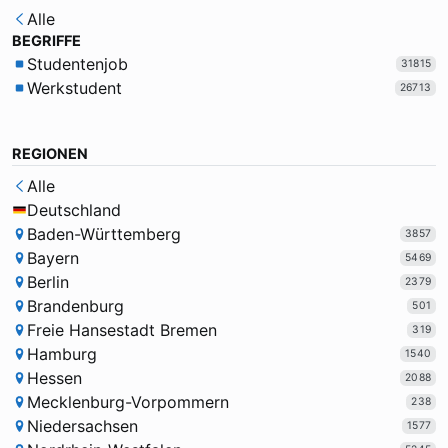
Alle
BEGRIFFE
Studentenjob
31815
Werkstudent
26713
REGIONEN
Alle
Deutschland
Baden-Württemberg
3857
Bayern
5469
Berlin
2379
Brandenburg
501
Freie Hansestadt Bremen
319
Hamburg
1540
Hessen
2088
Mecklenburg-Vorpommern
238
Niedersachsen
1577