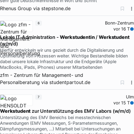
sehr gute Deutschkenntnisse in Wort und Schrift
Rhenus Group
via
stepstone.de
Bonn-Zentrum
6
vor 16 T
Lokale IT-Administration -
Werkstudentin
/
Werkstudent
(w/m/d)
Hierfür entwickeln wir uns gezielt durch die Digitalisierung und
Optimierung von Prozessen weiter. Wichtige Bestandteile bilden
dabei unsere lokale Infrastruktur und die Endgeräte (Apple
MacBooks, iPads, iPhones) unserer Mitarbeitenden
zfm - Zentrum für Management- und
Personalberatung
via
studentpartout.de
Ulm
7
vor 15 T
Werkstudent
zur Unterstützung des EMV Labors (w/m/d)
Unterstützung des EMV Bereichs bei messtechnischen
Anwendungen (EMV Messungen, S-Parametermessungen,
Dämpfungsmessungen, …) Mitarbeit bei Untersuchungen an