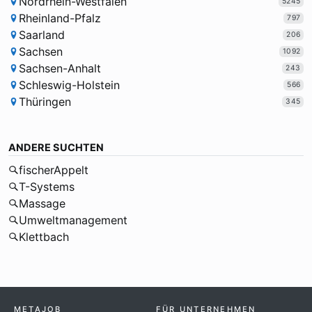
Nordrhein-Westfalen
5245
Rheinland-Pfalz
797
Saarland
206
Sachsen
1092
Sachsen-Anhalt
243
Schleswig-Holstein
566
Thüringen
345
ANDERE SUCHTEN
fischerAppelt
T-Systems
Massage
Umweltmanagement
Klettbach
METAJOB
FÜR UNTERNEHMEN