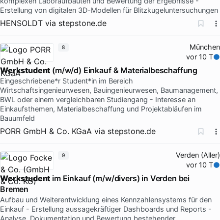
komplexen Laboraufbauten und Bewertung der Ergebnisse -
Erstellung von digitalen 3D-Modellen für Blitzkugeluntersuchungen
HENSOLDT
via
stepstone.de
München
8
vor 10 T
Werkstudent
(m/w/d) Einkauf & Materialbeschaffung
Eingeschriebene*r Student*in im Bereich
Wirtschaftsingenieurwesen, Bauingenieurwesen, Baumanagement,
BWL oder einem vergleichbaren Studiengang - Interesse an
Einkaufsthemen, Materialbeschaffung und Projektabläufen im
Bauumfeld
PORR GmbH & Co. KGaA
via
stepstone.de
Verden (Aller)
9
vor 10 T
Werkstudent
im Einkauf (m/w/divers) in Verden bei
Bremen
Aufbau und Weiterentwicklung eines Kennzahlensystems für den
Einkauf - Erstellung aussagekräftiger Dashboards und Reports -
Analyse, Dokumentation und Bewertung bestehender