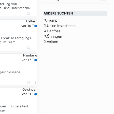
tellung von
ts- und Datentechnik …
ANDERE SUCHTEN
Trumpf
Haltern
Union Investment
vor 16 T
Danfoss
Öhringen
D präzise Fertigungs-
Velbert
ng im Team
Hamburg
vor 17 T
bgeschlossene
Geisingen
vor 11 T
ngen - Du bereitest
ngen