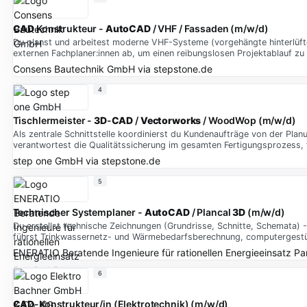
CAD
Konstrukteur -
AutoCAD
/ VHF / Fassaden (m/w/d)
Du planst und arbeitest moderne VHF-Systeme (vorgehängte hinterlüfte
externen Fachplaner:innen ab, um einen reibungslosen Projektablauf zu 
Consens Bautechnik GmbH
via
stepstone.de
4
Tischlermeister -
3D
-
CAD
/
Vectorworks
/ WoodWop (m/w/d)
Als zentrale Schnittstelle koordinierst du Kundenaufträge von der Plan
verantwortest die Qualitätssicherung im gesamten Fertigungsprozess, f
step one GmbH
via
stepstone.de
5
Technischer Systemplaner -
AutoCAD
/ Plancal
3D
(m/w/d)
Du erstellst technische Zeichnungen (Grundrisse, Schnitte, Schemata) -
führst Trinkwassernetz- und Wärmebedarfsberechnung, computergestüt
ENERATIO Beratende Ingenieure für rationellen Energieeinsatz P
6
CAD
-Konstrukteur/in (Elektrotechnik) (m/w/d)