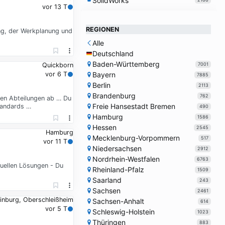
SolidWorks
vor 13 T
REGIONEN
ng, der Werkplanung und
Alle
Deutschland
Baden-Württemberg
7001
Quickborn
Bayern
vor 6 T
7885
Berlin
2113
Brandenburg
762
rnen Abteilungen ab … Du
Freie Hansestadt Bremen
tandards …
490
Hamburg
1586
Hessen
2545
Hamburg
Mecklenburg-Vorpommern
517
vor 11 T
Niedersachsen
2912
Nordrhein-Westfalen
6763
duellen Lösungen - Du
Rheinland-Pfalz
1509
Saarland
243
Sachsen
2461
inburg, Oberschleißheim
Sachsen-Anhalt
614
vor 5 T
Schleswig-Holstein
1023
Thüringen
883