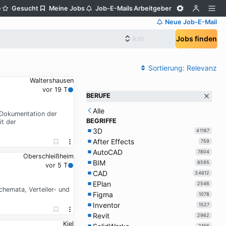
e
Gesucht
Meine Jobs
Job-E-Mails
Arbeitgeber
Neue Job-E-Mail
Jobs finden
Sortierung:
Relevanz
Waltershausen
vor 19 T
BERUFE
Alle
 Dokumentation der
BEGRIFFE
t der
3D
41187
After Effects
759
AutoCAD
7804
Oberschleißheim
BIM
8595
vor 5 T
CAD
34612
EPlan
2546
chemata, Verteiler- und
Figma
1078
Inventor
1527
Revit
2962
Kiel
2166