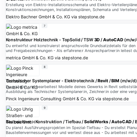
Erstellung von Elektro-Installationsschemata und Elektro-Verteilerplän
Konstruktionszeichnungen, Installationsplänen, Schemata und Verteilerp
Elektro Bachner GmbH & Co. KG
via
stepstone.de
7
Konstrukteur Holztechnik - TopSolid / TSW
3D
/
AutoCAD
(m/w/
Du entwirfst und konstruierst anspruchsvolle Grundsatzdetails für de
und Freigabezeichnungen - Als erfahrene:r Ansprechpartner:in leitest d
metrica GmbH & Co. KG
via
stepstone.de
8
Technischer Systemplaner - Elektrotechnik /
Revit
/
BIM
(m/w/d)
Du erstellst und bearbeitest Modelle deines Gewerks in Revit selbsts
Ausbildung als Technische:r Systemplaner:in, Zeichner:in oder eine verg
Pinck Ingenieure Consulting GmbH & Co. KG
via
stepstone.de
9
Bauzeichner - Konstruktion / Tiefbau /
SolidWorks
/
AutoCAD
/ 
Du planst Ausführungsprojekten im Spezial-Tiefbau - Du erstellst Plan
Baustellenvermessungen vor und wertest diese aus - Du arbeitest mit u