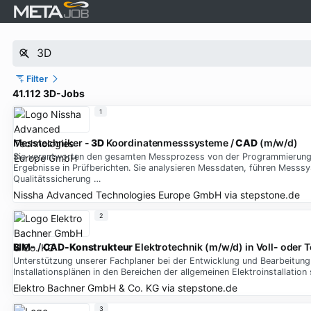
Filter
41.112 3D-Jobs
1
Messtechniker -
3D
Koordinatenmesssysteme /
CAD
(m/w/d)
Sie verantworten den gesamten Messprozess von der Programmierung 
Ergebnisse in Prüfberichten. Sie analysieren Messdaten, führen Messs
Qualitätssicherung …
Nissha Advanced Technologies Europe GmbH
via
stepstone.de
2
BIM
- /
CAD-Konstrukteur
Elektrotechnik (m/w/d) in Voll- oder Te
Unterstützung unserer Fachplaner bei der Entwicklung und Bearbeitung v
Installationsplänen in den Bereichen der allgemeinen Elektroinstallatio
Elektro Bachner GmbH & Co. KG
via
stepstone.de
3