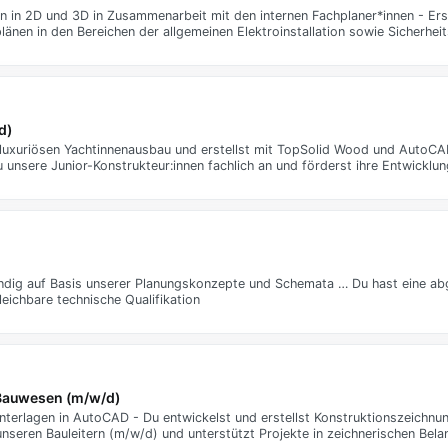
en in 2D und 3D in Zusammenarbeit mit den internen Fachplaner*innen - Ers
länen in den Bereichen der allgemeinen Elektroinstallation sowie Sicherhei
d)
n luxuriösen Yachtinnenausbau und erstellst mit TopSolid Wood und AutoCA
u unsere Junior-Konstrukteur:innen fachlich an und förderst ihre Entwicklu
tändig auf Basis unserer Planungskonzepte und Schemata … Du hast eine a
leichbare technische Qualifikation
Bauwesen (m/w/d)
unterlagen in AutoCAD - Du entwickelst und erstellst Konstruktionszeichnu
nseren Bauleitern (m/w/d) und unterstützt Projekte in zeichnerischen Bela