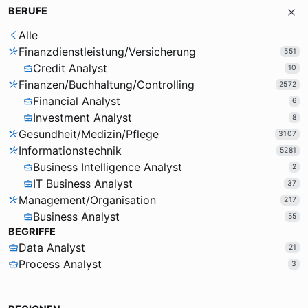
BERUFE
Alle
Finanzdienstleistung/Versicherung
551
Credit Analyst
10
Finanzen/Buchhaltung/Controlling
2572
Financial Analyst
6
Investment Analyst
8
Gesundheit/Medizin/Pflege
3107
Informationstechnik
5281
Business Intelligence Analyst
2
IT Business Analyst
37
Management/Organisation
217
Business Analyst
55
BEGRIFFE
Data Analyst
21
Process Analyst
3