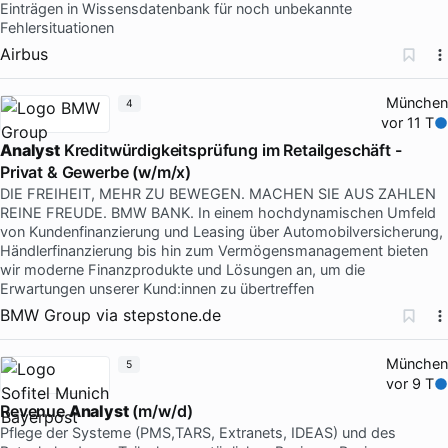
Einträgen in Wissensdatenbank für noch unbekannte
Fehlersituationen
Airbus
München
4
vor 11 T
Analyst
Kreditwürdigkeitsprüfung im Retailgeschäft -
Privat & Gewerbe (w/m/x)
DIE FREIHEIT, MEHR ZU BEWEGEN. MACHEN SIE AUS ZAHLEN
REINE FREUDE. BMW BANK. In einem hochdynamischen Umfeld
von Kundenfinanzierung und Leasing über Automobilversicherung,
Händlerfinanzierung bis hin zum Vermögensmanagement bieten
wir moderne Finanzprodukte und Lösungen an, um die
Erwartungen unserer Kund:innen zu übertreffen
BMW Group
via
stepstone.de
München
5
vor 9 T
Revenue
Analyst
(m/w/d)
Pflege der Systeme (PMS,TARS, Extranets, IDEAS) und des