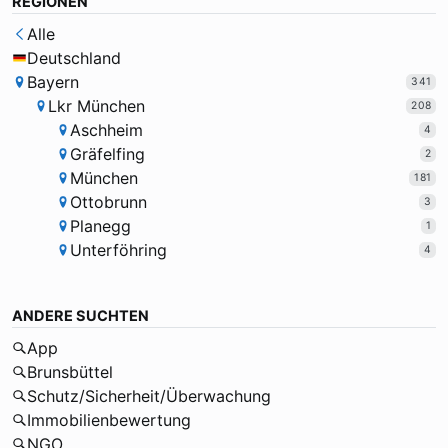
REGIONEN
Alle
Deutschland
Bayern
341
Lkr München
208
Aschheim
4
Gräfelfing
2
München
181
Ottobrunn
3
Planegg
1
Unterföhring
4
ANDERE SUCHTEN
App
Brunsbüttel
Schutz/Sicherheit/Überwachung
Immobilienbewertung
NGO