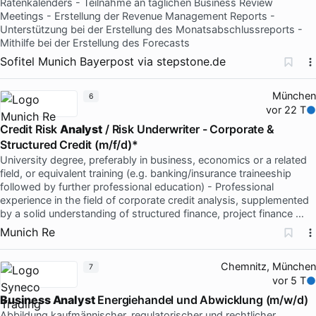
Ratenkalenders - Teilnahme an täglichen Business Review
Meetings - Erstellung der Revenue Management Reports -
Unterstützung bei der Erstellung des Monatsabschlussreports -
Mithilfe bei der Erstellung des Forecasts
Sofitel Munich Bayerpost
via
stepstone.de
München
6
vor 22 T
Credit Risk
Analyst
/ Risk Underwriter - Corporate &
Structured Credit (m/f/d)*
University degree, preferably in business, economics or a related
field, or equivalent training (e.g. banking/insurance traineeship
followed by further professional education) - Professional
experience in the field of corporate credit analysis, supplemented
by a solid understanding of structured finance, project finance …
Munich Re
Chemnitz, München
7
vor 5 T
Business Analyst
Energiehandel und Abwicklung (m/w/d)
Abbildung kaufmännischer, regulatorischer und rechtlicher