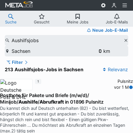
Suche
Gesucht
Meine Jobs
Job-E-Mails
Neue Job-E-Mail
Aushilfsjobs
Sachsen
Filter
213 Aushilfsjobs-Jobs in Sachsen
Relevanz
Pulsnitz
1
vor 1 M
Postbote für Pakete und Briefe (m/w/d)/
Minijob/
Aushilfe
/
Abrufkraft
in 01896 Pulsnitz
Du kannst dich auf Deutsch unterhalten (B2) - Du bist wetterfest,
körperlich fit und kannst gut anpacken - Du bist zuverlässig,
hängst dich rein und bist flexibel - Einen gültigen Pkw-
Führerschein … Du möchtest als Abrufkraft an einzelnen Tagen
(max.2) tätig sein