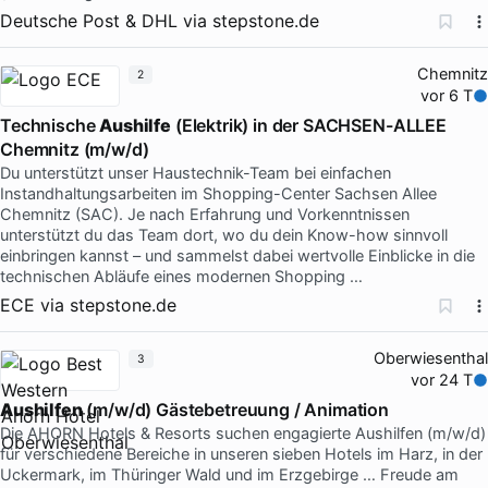
Deutsche Post & DHL
via
stepstone.de
Chemnitz
2
vor 6 T
Technische
Aushilfe
(Elektrik) in der SACHSEN-ALLEE
Chemnitz (m/w/d)
Du unterstützt unser Haustechnik-Team bei einfachen
Instandhaltungsarbeiten im Shopping-Center Sachsen Allee
Chemnitz (SAC). Je nach Erfahrung und Vorkenntnissen
unterstützt du das Team dort, wo du dein Know-how sinnvoll
einbringen kannst – und sammelst dabei wertvolle Einblicke in die
technischen Abläufe eines modernen Shopping …
ECE
via
stepstone.de
Oberwiesenthal
3
vor 24 T
Aushilfen
(m/w/d) Gästebetreuung / Animation
Die AHORN Hotels & Resorts suchen engagierte Aushilfen (m/w/d)
für verschiedene Bereiche in unseren sieben Hotels im Harz, in der
Uckermark, im Thüringer Wald und im Erzgebirge … Freude am