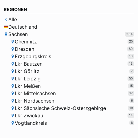
REGIONEN
Alle
Deutschland
Sachsen
234
Chemnitz
25
Dresden
60
Erzgebirgskreis
10
Lkr Bautzen
13
Lkr Görlitz
7
Lkr Leipzig
55
Lkr Meißen
15
Lkr Mittelsachsen
17
Lkr Nordsachsen
6
Lkr Sächsische Schweiz-Osterzgebirge
19
Lkr Zwickau
14
Vogtlandkreis
8