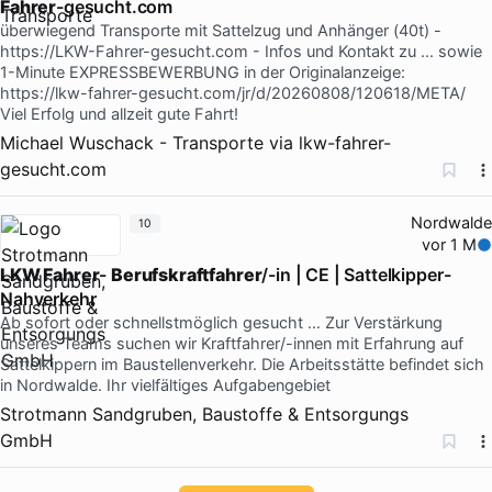
Fahrer
-gesucht.com
überwiegend Transporte mit Sattelzug und Anhänger (40t) -
https://LKW-Fahrer-gesucht.com - Infos und Kontakt zu ... sowie
1-Minute EXPRESSBEWERBUNG in der Originalanzeige:
https://lkw-fahrer-gesucht.com/jr/d/20260808/120618/META/
Viel Erfolg und allzeit gute Fahrt!
Michael Wuschack - Transporte
via
lkw-fahrer-
gesucht.com
Nordwalde
10
vor 1 M
LKW Fahrer
-
Berufskraftfahrer
/-in | CE | Sattelkipper-
Nahverkehr
Ab sofort oder schnellstmöglich gesucht … Zur Verstärkung
unseres Teams suchen wir Kraftfahrer/-innen mit Erfahrung auf
Sattelkippern im Baustellenverkehr. Die Arbeitsstätte befindet sich
in Nordwalde. Ihr vielfältiges Aufgabengebiet
Strotmann Sandgruben, Baustoffe & Entsorgungs
GmbH