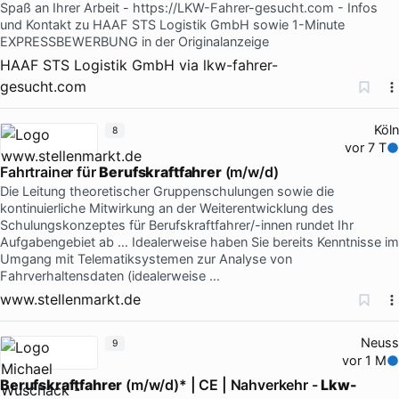
Spaß an Ihrer Arbeit - https://LKW-Fahrer-gesucht.com - Infos
und Kontakt zu HAAF STS Logistik GmbH sowie 1-Minute
EXPRESSBEWERBUNG in der Originalanzeige
HAAF STS Logistik GmbH
via
lkw-fahrer-
gesucht.com
Köln
8
vor 7 T
Fahrtrainer für
Berufskraftfahrer
(m/w/d)
Die Leitung theoretischer Gruppenschulungen sowie die
kontinuierliche Mitwirkung an der Weiterentwicklung des
Schulungskonzeptes für Berufskraftfahrer/-innen rundet Ihr
Aufgabengebiet ab … Idealerweise haben Sie bereits Kenntnisse im
Umgang mit Telematiksystemen zur Analyse von
Fahrverhaltensdaten (idealerweise …
www.stellenmarkt.de
Neuss
9
vor 1 M
Berufskraftfahrer
(m/w/d)* | CE | Nahverkehr -
Lkw-