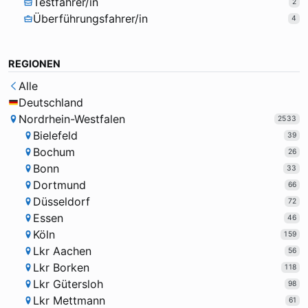
Testfahrer/in
2
Überführungsfahrer/in
4
REGIONEN
Alle
Deutschland
Nordrhein-Westfalen
2533
Bielefeld
39
Bochum
26
Bonn
33
Dortmund
66
Düsseldorf
72
Essen
46
Köln
159
Lkr Aachen
56
Lkr Borken
118
Lkr Gütersloh
98
Lkr Mettmann
61