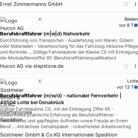
Ernst Zimmermanns GmbH
Beelen
4
vor 8 T
Berufskraftfahrer
(m|w|d) Nahverkehr
Durchführung von Transporten - Auslieferung von Waren, Gütern
oder Materialien - Verantwortung für das Fahrzeug inklusive Pflege
und Kontrolle … Gültige Fahrerlaubnis der Klasse CE mit Eintragung
der Module/Kennziffer 95 (Berufskraftfahrerqualifikation)
Hucon AG
via
stepstone.de
Lotte
5
vor 13 T
Berufskraftfahrer
(m/w/d) - nationaler Fernverkehr |
49504 Lotte bei Osnabrück
Gültige Fahrerlaubnis CE, mit der Eintragung Ziffer 95 -
Idealerweise praktische Erfahrung als Berufskraftfahrer -
Freundliches und gepflegtes Auftreten sowie Freude an Ihrem
Beruf … Attraktives Gehaltspaket - Unbefristeter Arbeitsvertrag
Sostmeier GmbH & Co.KG Internationale Spedition