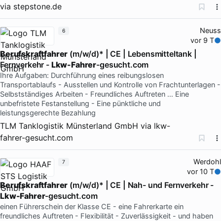
via
stepstone.de
Neuss
6
vor 9 T
Berufskraftfahrer
(m/w/d)* | CE | Lebensmitteltank |
Fernverkehr -
Lkw-Fahrer
-gesucht.com
Ihre Aufgaben: Durchführung eines reibungslosen
Transportablaufs - Ausstellen und Kontrolle von Frachtunterlagen -
Selbstständiges Arbeiten - Freundliches Auftreten … Eine
unbefristete Festanstellung - Eine pünktliche und
leistungsgerechte Bezahlung
TLM Tanklogistik Münsterland GmbH
via
lkw-
fahrer-gesucht.com
Werdohl
7
vor 10 T
Berufskraftfahrer
(m/w/d)* | CE | Nah- und Fernverkehr -
Lkw-Fahrer
-gesucht.com
einen Führerschein der Klasse CE - eine Fahrerkarte ein
freundliches Auftreten - Flexibilität - Zuverlässigkeit - und haben