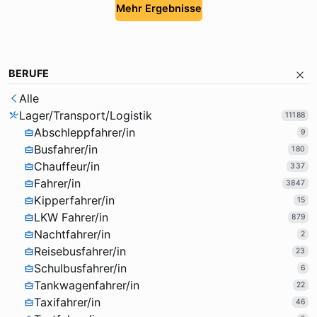
Mehr Ergebnisse
BERUFE
Alle
Lager/Transport/Logistik
11188
Abschleppfahrer/in
9
Busfahrer/in
180
Chauffeur/in
337
Fahrer/in
3847
Kipperfahrer/in
15
LKW Fahrer/in
879
Nachtfahrer/in
2
Reisebusfahrer/in
23
Schulbusfahrer/in
6
Tankwagenfahrer/in
22
Taxifahrer/in
46