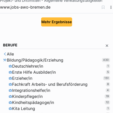
Projekt- und Drittmitteln - Allgemeine Verwaltungstätigkeiten
www.jobs-awo-bremen.de
Mehr Ergebnisse
BERUFE
Alle
Bildung/Pädagogik/Erziehung
430
Deutschlehrer/in
1
Erste Hilfe Ausbilder/in
5
Erzieher/in
151
Fachkraft Arbeits- und Berufsförderung
8
Integrationshelfer/in
4
Kinderpfleger/in
19
Kindheitspädagoge/in
12
Kita Leitung
1