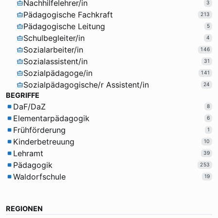
Nachhilfelehrer/in
3
Pädagogische Fachkraft
213
Pädagogische Leitung
5
Schulbegleiter/in
4
Sozialarbeiter/in
146
Sozialassistent/in
31
Sozialpädagoge/in
141
Sozialpädagogische/r Assistent/in
24
BEGRIFFE
DaF/DaZ
8
Elementarpädagogik
6
Frühförderung
1
Kinderbetreuung
10
Lehramt
39
Pädagogik
253
Waldorfschule
19
REGIONEN