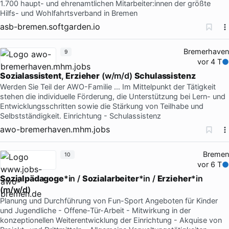
1.700 haupt- und ehrenamtlichen Mitarbeiter:innen der größte
Hilfs- und Wohlfahrtsverband in Bremen
asb-bremen.softgarden.io
Bremerhaven
9
vor 4 T
Sozialassistent
,
Erzieher
(w/m/d)
Schulassistenz
Werden Sie Teil der AWO-Familie … Im Mittelpunkt der Tätigkeit
stehen die individuelle Förderung, die Unterstützung bei Lern- und
Entwicklungsschritten sowie die Stärkung von Teilhabe und
Selbstständigkeit. Einrichtung - Schulassistenz
awo-bremerhaven.mhm.jobs
Bremen
10
vor 6 T
Sozialpädagoge
*in /
Sozialarbeiter
*in /
Erzieher
*in
(m/w/d)
Planung und Durchführung von Fun-Sport Angeboten für Kinder
und Jugendliche - Offene-Tür-Arbeit - Mitwirkung in der
konzeptionellen Weiterentwicklung der Einrichtung - Akquise von