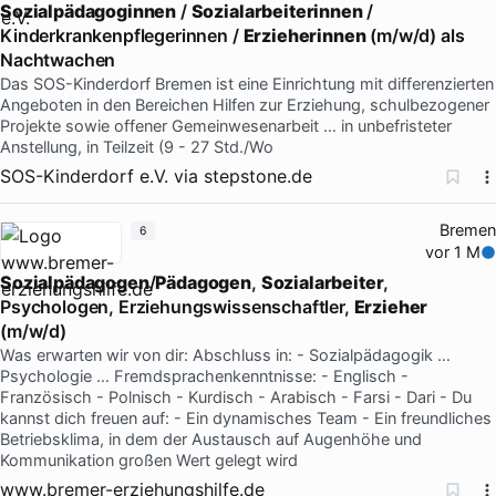
Sozialpädagoginnen
/
Sozialarbeiterinnen
/
Kinderkrankenpflegerinnen /
Erzieherinnen
(m/w/d) als
Nachtwachen
Das SOS-Kinderdorf Bremen ist eine Einrichtung mit differenzierten
Angeboten in den Bereichen Hilfen zur Erziehung, schulbezogener
Projekte sowie offener Gemeinwesenarbeit … in unbefristeter
Anstellung, in Teilzeit (9 - 27 Std./Wo
SOS-Kinderdorf e.V.
via
stepstone.de
Bremen
6
vor 1 M
Sozialpädagogen
/
Pädagogen
,
Sozialarbeiter
,
Psychologen, Erziehungswissenschaftler,
Erzieher
(m/w/d)
Was erwarten wir von dir: Abschluss in: - Sozialpädagogik …
Psychologie … Fremdsprachenkenntnisse: - Englisch -
Französisch - Polnisch - Kurdisch - Arabisch - Farsi - Dari - Du
kannst dich freuen auf: - Ein dynamisches Team - Ein freundliches
Betriebsklima, in dem der Austausch auf Augenhöhe und
Kommunikation großen Wert gelegt wird
www.bremer-erziehungshilfe.de