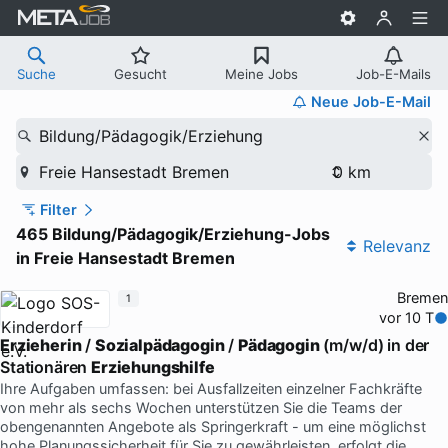
Suche
Gesucht
Meine Jobs
Job-E-Mails
Neue Job-E-Mail
Bildung/Pädagogik/Erziehung
Freie Hansestadt Bremen
Filter
465 Bildung/Pädagogik/Erziehung-Jobs
Relevanz
in Freie Hansestadt Bremen
Bremen
1
vor 10 T
Erzieherin
/
Sozialpädagogin
/
Pädagogin
(m/w/d) in der
Stationären
Erziehungshilfe
Ihre Aufgaben umfassen: bei Ausfallzeiten einzelner Fachkräfte
von mehr als sechs Wochen unterstützen Sie die Teams der
obengenannten Angebote als Springerkraft - um eine möglichst
hohe Planungssicherheit für Sie zu gewährleisten, erfolgt die