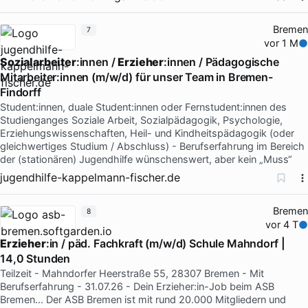
Bremen
7
vor 1 M
Sozialarbeiter
:innen /
Erzieher
:innen / Pädagogische
Mitarbeiter:innen (m/w/d) für unser Team in Bremen-
Findorff
Student:innen, duale Student:innen oder Fernstudent:innen des
Studienganges Soziale Arbeit, Sozialpädagogik, Psychologie,
Erziehungswissenschaften, Heil- und Kindheitspädagogik (oder
gleichwertiges Studium / Abschluss) - Berufserfahrung im Bereich
der (stationären) Jugendhilfe wünschenswert, aber kein „Muss“
jugendhilfe-kappelmann-fischer.de
Bremen
8
vor 4 T
Erzieher
:in / päd. Fachkraft (m/w/d) Schule Mahndorf |
14,0 Stunden
Teilzeit - Mahndorfer Heerstraße 55, 28307 Bremen - Mit
Berufserfahrung - 31.07.26 - Dein Erzieher:in-Job beim ASB
Bremen... Der ASB Bremen ist mit rund 20.000 Mitgliedern und