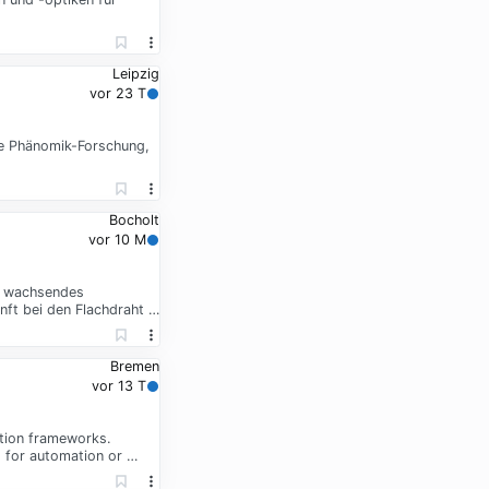
Leipzig
vor 23 T
che Phänomik-Forschung,
Bocholt
vor 10 M
ig wachsendes
nft bei den Flachdraht …
Bremen
vor 13 T
ation frameworks.
s for automation or …