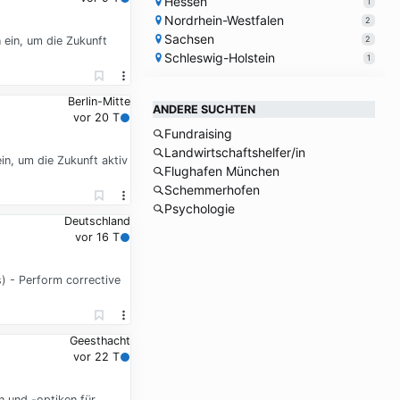
Hessen
1
Nordrhein-Westfalen
2
Sachsen
2
 ein, um die Zukunft
Schleswig-Holstein
1
Berlin-Mitte
ANDERE SUCHTEN
vor 20 T
Fundraising
Landwirtschaftshelfer/in
in, um die Zukunft aktiv
Flughafen München
Schemmerhofen
Psychologie
Deutschland
vor 16 T
) - Perform corrective
Geesthacht
vor 22 T
n und -optiken für