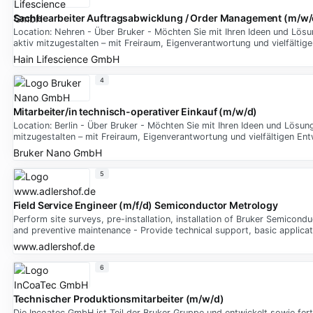
Sachbearbeiter Auftragsabwicklung / Order Management (m/w/
Location: Nehren - Über Bruker - Möchten Sie mit Ihren Ideen und Lösun
aktiv mitzugestalten – mit Freiraum, Eigenverantwortung und vielfältig
Hain Lifescience GmbH
4
Mitarbeiter/in technisch-operativer Einkauf (m/w/d)
Location: Berlin - Über Bruker - Möchten Sie mit Ihren Ideen und Lösung
mitzugestalten – mit Freiraum, Eigenverantwortung und vielfältigen En
Bruker Nano GmbH
5
Field Service Engineer (m/f/d) Semiconductor Metrology
Perform site surveys, pre-installation, installation of Bruker Semicon
and preventive maintenance - Provide technical support, basic applica
www.adlershof.de
6
Technischer Produktionsmitarbeiter (m/w/d)
Die Incoatec GmbH ist Teil der Bruker Gruppe und entwickelt sowie fe