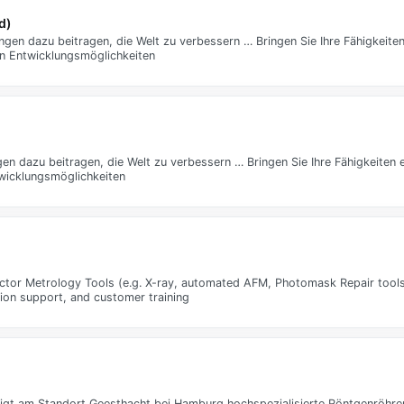
d)
gen dazu beitragen, die Welt zu verbessern … Bringen Sie Ihre Fähigkeiten
en Entwicklungsmöglichkeiten
en dazu beitragen, die Welt zu verbessern … Bringen Sie Ihre Fähigkeiten e
twicklungsmöglichkeiten
ductor Metrology Tools (e.g. X-ray, automated AFM, Photomask Repair tools
tion support, and customer training
rtigt am Standort Geesthacht bei Hamburg hochspezialisierte Röntgenröhre