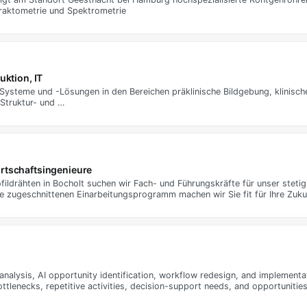
fraktometrie und Spektrometrie
uktion, IT
k-Systeme und -Lösungen in den Bereichen präklinische Bildgebung, klinis
 Struktur- und …
irtschaftsingenieure
ildrähten in Bocholt suchen wir Fach- und Führungskräfte für unser stet
ie zugeschnittenen Einarbeitungsprogramm machen wir Sie fit für Ihre Zuku
 analysis, AI opportunity identification, workflow redesign, and implement
ttlenecks, repetitive activities, decision-support needs, and opportunitie