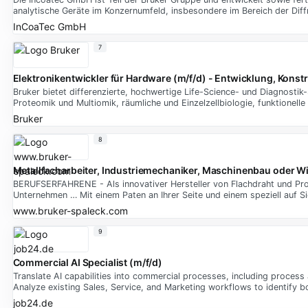
analytische Geräte im Konzernumfeld, insbesondere im Bereich der Dif
InCoaTec GmbH
7
Elektronikentwickler für Hardware (m/f/d) - Entwicklung, Konstr
Bruker bietet differenzierte, hochwertige Life-Science- und Diagnosti
Proteomik und Multiomik, räumliche und Einzelzellbiologie, funktionelle
Bruker
8
Metallfacharbeiter, Industriemechaniker, Maschinenbau oder W
BERUFSERFAHRENE - Als innovativer Hersteller von Flachdraht und Prof
Unternehmen … Mit einem Paten an Ihrer Seite und einem speziell auf S
www.bruker-spaleck.com
9
Commercial AI Specialist (m/f/d)
Translate AI capabilities into commercial processes, including process
Analyze existing Sales, Service, and Marketing workflows to identify bo
job24.de