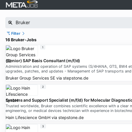
Filter
16 Bruker-Jobs
1
(Senior) SAP Basis Consultant (m/f/d)
Administration and operation of SAP systems (S/4HANA, GTS, BW4 etc.) 
upgrades, patches, and updates - Management of SAP transports and
Bruker Group Services SE
via
stepstone.de
2
Systems and Support Specialist (m/f/d) for Molecular Diagnosti
Trusted worldwide, Bruker combines scientific excellence with a clear mi
engineering, or medical devices technician with experience in biotechn
Hain Lifescience GmbH
via
stepstone.de
3