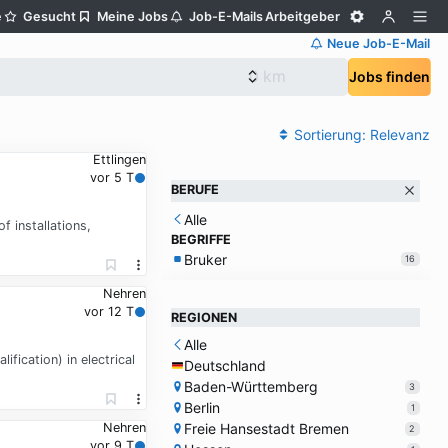
e
Gesucht
Meine Jobs
Job-E-Mails
Arbeitgeber
Neue Job-E-Mail
Jobs finden
Sortierung:
Relevanz
Ettlingen
vor 5 T
BERUFE
Alle
 installations,
BEGRIFFE
Bruker
16
Nehren
vor 12 T
REGIONEN
Alle
fication) in electrical
Deutschland
Baden-Württemberg
3
Berlin
1
Freie Hansestadt Bremen
Nehren
2
vor 9 T