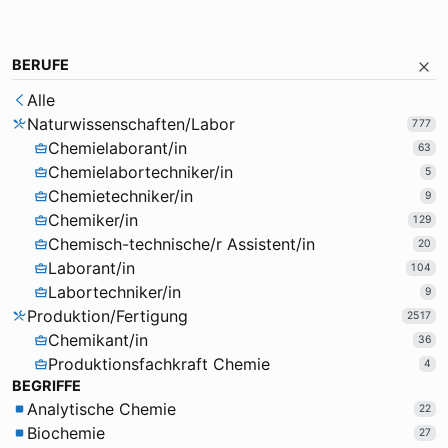
BERUFE
Alle
Naturwissenschaften/Labor
777
Chemielaborant/in
63
Chemielabortechniker/in
5
Chemietechniker/in
9
Chemiker/in
129
Chemisch-technische/r Assistent/in
20
Laborant/in
104
Labortechniker/in
9
Produktion/Fertigung
2517
Chemikant/in
36
Produktionsfachkraft Chemie
4
BEGRIFFE
Analytische Chemie
22
Biochemie
27