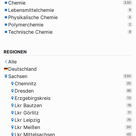
Chemie
330
Lebensmittelchemie
9
Physikalische Chemie
4
Polymerchemie
2
Technische Chemie
8
REGIONEN
Alle
Deutschland
Sachsen
330
Chemnitz
20
Dresden
85
Erzgebirgskreis
13
Lkr Bautzen
18
Lkr Görlitz
11
Lkr Leipzig
74
Lkr Meißen
30
Lkr Mittelsachsen
42