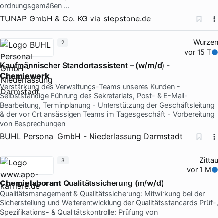
ordnungsgemäßen …
TUNAP GmbH & Co. KG
via
stepstone.de
Wurzen
2
vor 15 T
Kaufmännischer Standortassistent – (w/m/d) -
Chemiewerk
Verstärkung des Verwaltungs-Teams unseres Kunden -
Selbstständige Führung des Sekretariats, Post- & E-Mail-
Bearbeitung, Terminplanung - Unterstützung der Geschäftsleitung
& der vor Ort ansässigen Teams im Tagesgeschäft - Vorbereitung
von Besprechungen
BUHL Personal GmbH - Niederlassung Darmstadt
Zittau
3
vor 1 M
Chemielaborant
Qualitätssicherung (m/w/d)
Qualitätsmanagement & Qualitätssicherung: Mitwirkung bei der
Sicherstellung und Weiterentwicklung der Qualitätsstandards Prüf-,
Spezifikations- & Qualitätskontrolle: Prüfung von