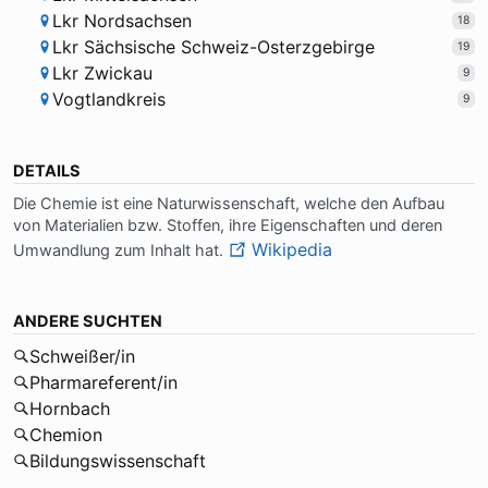
Lkr Nordsachsen
18
Lkr Sächsische Schweiz-Osterzgebirge
19
Lkr Zwickau
9
Vogtlandkreis
9
DETAILS
Die Che­mie ist ei­ne Na­tur­wis­sen­schaft, wel­che den Auf­bau
von Ma­te­ria­li­en bzw. Stof­fen, ih­re Ei­gen­schaf­ten und de­ren
Wikipedia
Um­wand­lung zum In­halt hat.
ANDERE SUCHTEN
Schweißer/in
Pharmareferent/in
Hornbach
Chemion
Bildungswissenschaft