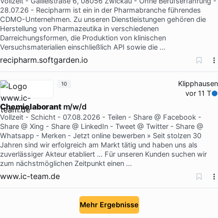
Vollzeit - Galileistraße 6, 08056 Zwickau - Ohne Berufserfahrung -
28.07.26 - Recipharm ist ein in der Pharmabranche führendes
CDMO-Unternehmen. Zu unseren Dienstleistungen gehören die
Herstellung von Pharmazeutika in verschiedenen
Darreichungsformen, die Produktion von klinischen
Versuchsmaterialien einschließlich API sowie die …
recipharm.softgarden.io
Klipphausen
10
vor 11 T
Chemielaborant
m/w/d
Vollzeit - Schicht - 07.08.2026 - Teilen - Share @ Facebook -
Share @ Xing - Share @ LinkedIn - Tweet @ Twitter - Share @
Whatsapp - Merken - Jetzt online bewerben » Seit stolzen 30
Jahren sind wir erfolgreich am Markt tätig und haben uns als
zuverlässiger Akteur etabliert … Für unseren Kunden suchen wir
zum nächstmöglichen Zeitpunkt einen …
www.ic-team.de
Mehr Ergebnisse