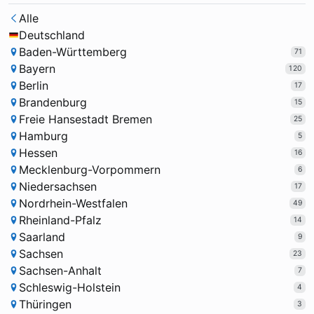
Alle
Deutschland
Baden-Württemberg
71
Bayern
120
Berlin
17
Brandenburg
15
Freie Hansestadt Bremen
25
Hamburg
5
Hessen
16
Mecklenburg-Vorpommern
6
Niedersachsen
17
Nordrhein-Westfalen
49
Rheinland-Pfalz
14
Saarland
9
Sachsen
23
Sachsen-Anhalt
7
Schleswig-Holstein
4
Thüringen
3