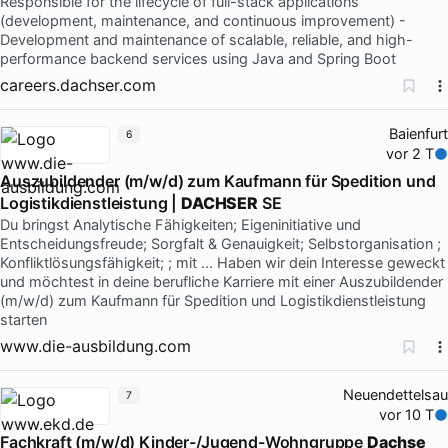
Responsible for the lifecycle of full-stack applications
(development, maintenance, and continuous improvement) -
Development and maintenance of scalable, reliable, and high-
performance backend services using Java and Spring Boot
careers.dachser.com
Baienfurt
6
vor 2 T
Auszubildender (m/w/d) zum Kaufmann für Spedition und
Logistikdienstleistung |
DACHSER
SE
Du bringst Analytische Fähigkeiten; Eigeninitiative und
Entscheidungsfreude; Sorgfalt & Genauigkeit; Selbstorganisation ;
Konfliktlösungsfähigkeit; ; mit … Haben wir dein Interesse geweckt
und möchtest in deine berufliche Karriere mit einer Auszubildender
(m/w/d) zum Kaufmann für Spedition und Logistikdienstleistung
starten
www.die-ausbildung.com
Neuendettelsau
7
vor 10 T
Fachkraft (m/w/d) Kinder-/Jugend-Wohngruppe
Dachse