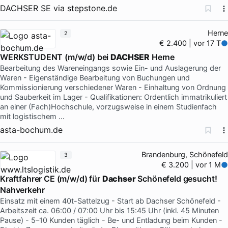
DACHSER SE
via
stepstone.de
Herne
2
€ 2.400 | vor 17 T
WERKSTUDENT (m/w/d) bei
DACHSER
Herne
Bearbeitung des Wareneingangs sowie Ein- und Auslagerung der
Waren - Eigenständige Bearbeitung von Buchungen und
Kommissionierung verschiedener Waren - Einhaltung von Ordnung
und Sauberkeit im Lager - Qualifikationen: Ordentlich immatrikuliert
an einer (Fach)Hochschule, vorzugsweise in einem Studienfach
mit logistischem …
asta-bochum.de
Brandenburg, Schönefeld
3
€ 3.200 | vor 1 M
Kraftfahrer CE (m/w/d) für
Dachser
Schönefeld gesucht!
Nahverkehr
Einsatz mit einem 40t-Sattelzug - Start ab Dachser Schönefeld -
Arbeitszeit ca. 06:00 / 07:00 Uhr bis 15:45 Uhr (inkl. 45 Minuten
Pause) - 5–10 Kunden täglich - Be- und Entladung beim Kunden -