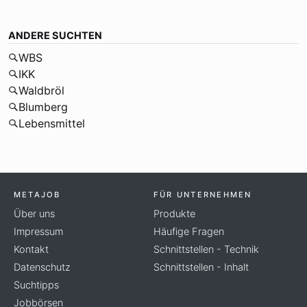
ANDERE SUCHTEN
WBS
IKK
Waldbröl
Blumberg
Lebensmittel
METAJOB
FÜR UNTERNEHMEN
Über uns
Produkte
Impressum
Häufige Fragen
Kontakt
Schnittstellen - Technik
Datenschutz
Schnittstellen - Inhalt
Suchtipps
Jobbörsen