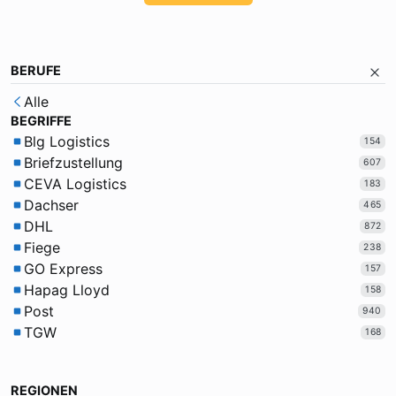
BERUFE
Alle
BEGRIFFE
Blg Logistics
154
Briefzustellung
607
CEVA Logistics
183
Dachser
465
DHL
872
Fiege
238
GO Express
157
Hapag Lloyd
158
Post
940
TGW
168
REGIONEN