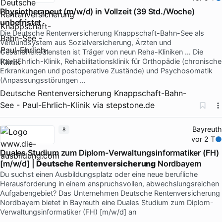
Physiotherapeut (m/w/d) in Vollzeit (39 Std./Woche)
unbefristet
Die Deutsche Rentenversicherung Knappschaft-Bahn-See als
Verbundsystem aus Sozialversicherung, Ärzten und
Gesundheitsdiensten ist Träger von neun Reha-Kliniken … Die
Paul-Ehrlich-Klinik, Rehabilitationsklinik für Orthopädie (chronische
Erkrankungen und postoperative Zustände) und Psychosomatik
(Anpassungsstörungen …
Deutsche Rentenversicherung Knappschaft-Bahn-
See - Paul-Ehrlich-Klinik
via
stepstone.de
Bayreuth
8
vor 2 T
Duales Studium zum Diplom-Verwaltungsinformatiker (FH)
[m/w/d] |
Deutsche Rentenversicherung
Nordbayern
Du suchst einen Ausbildungsplatz oder eine neue berufliche
Herausforderung in einem anspruchsvollen, abwechslungsreichen
Aufgabengebiet? Das Unternehmen Deutsche Rentenversicherung
Nordbayern bietet in Bayreuth eine Duales Studium zum Diplom-
Verwaltungsinformatiker (FH) [m/w/d] an