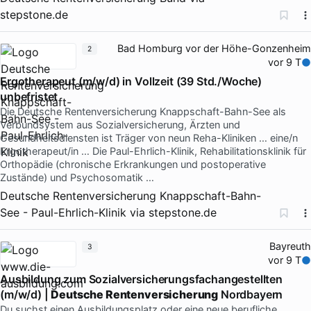
stepstone.de
Bad Homburg vor der Höhe-Gonzenheim
2
vor 9 T
Ergotherapeut (m/w/d) in Vollzeit (39 Std./Woche)
unbefristet
Die Deutsche Rentenversicherung Knappschaft-Bahn-See als
Verbundsystem aus Sozialversicherung, Ärzten und
Gesundheitsdiensten ist Träger von neun Reha-Kliniken … eine/n
Ergotherapeut/in … Die Paul-Ehrlich-Klinik, Rehabilitationsklinik für
Orthopädie (chronische Erkrankungen und postoperative
Zustände) und Psychosomatik …
Deutsche Rentenversicherung Knappschaft-Bahn-
See - Paul-Ehrlich-Klinik
via
stepstone.de
Bayreuth
3
vor 9 T
Ausbildung zum Sozialversicherungsfachangestellten
(m/w/d) |
Deutsche Rentenversicherung
Nordbayern
Du suchst einen Ausbildungsplatz oder eine neue berufliche