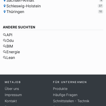
Sachsen-Anhalt
8
Schleswig-Holstein
37
Thüringen
10
ANDERE SUCHTEN
API
Odu
BIM
Energie
Lean
METAJOB
FÜR UNTERNEHMEN
Über uns
Produkte
Impressum
Häufige Fragen
Kontakt
Schnittstellen - Technik