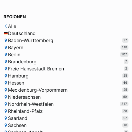
REGIONEN
Alle
Deutschland
Baden-Württemberg
77
Bayern
118
Berlin
107
Brandenburg
7
Freie Hansestadt Bremen
2
Hamburg
25
Hessen
46
Mecklenburg-Vorpommern
25
Niedersachsen
60
Nordrhein-Westfalen
317
Rheinland-Pfalz
70
Saarland
97
Sachsen
18