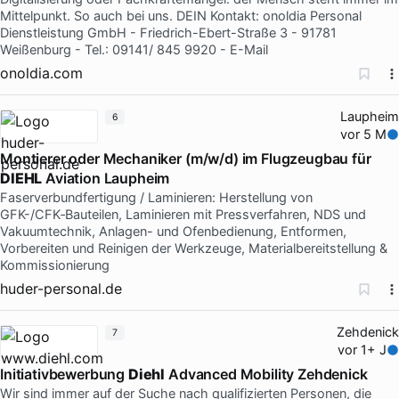
Mittelpunkt. So auch bei uns. DEIN Kontakt: onoldia Personal
Dienstleistung GmbH - Friedrich-Ebert-Straße 3 - 91781
Weißenburg - Tel.: 09141/ 845 9920 - E-Mail
onoldia.com
Laupheim
6
vor 5 M
Montierer oder Mechaniker (m/w/d) im Flugzeugbau für
DIEHL
Aviation Laupheim
Faserverbundfertigung / Laminieren: Herstellung von
GFK-/CFK‑Bauteilen, Laminieren mit Pressverfahren, NDS und
Vakuumtechnik, Anlagen- und Ofenbedienung, Entformen,
Vorbereiten und Reinigen der Werkzeuge, Materialbereitstellung &
Kommissionierung
huder-personal.de
Zehdenick
7
vor 1+ J
Initiativbewerbung
Diehl
Advanced Mobility Zehdenick
Wir sind immer auf der Suche nach qualifizierten Personen, die