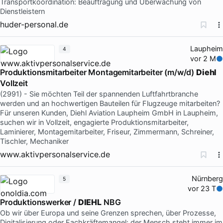
Transportkoordination: Beauftragung und Überwachung von
Dienstleistern
huder-personal.de
Laupheim
4
vor 2 M
Produktionsmitarbeiter Montagemitarbeiter (m/w/d)
Diehl
Vollzeit
(2991) - Sie möchten Teil der spannenden Luftfahrtbranche
werden und an hochwertigen Bauteilen für Flugzeuge mitarbeiten?
Für unseren Kunden, Diehl Aviation Laupheim GmbH in Laupheim,
suchen wir in Vollzeit, engagierte Produktionsmitarbeiter,
Laminierer, Montagemitarbeiter, Friseur, Zimmermann, Schreiner,
Tischler, Mechaniker
www.aktivpersonalservice.de
Nürnberg
5
vor 23 T
Produktionswerker /
DIEHL
NBG
Ob wir über Europa und seine Grenzen sprechen, über Prozesse,
Digitalisierung oder Fachkräftemangel: der Mensch steht immer im