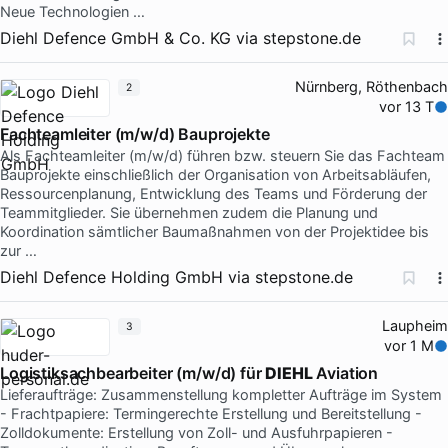
Neue Technologien …
Diehl Defence GmbH & Co. KG
via
stepstone.de
Nürnberg, Röthenbach
2
vor 13 T
Fachteamleiter (m/w/d) Bauprojekte
Als Fachteamleiter (m/w/d) führen bzw. steuern Sie das Fachteam
Bauprojekte einschließlich der Organisation von Arbeitsabläufen,
Ressourcenplanung, Entwicklung des Teams und Förderung der
Teammitglieder. Sie übernehmen zudem die Planung und
Koordination sämtlicher Baumaßnahmen von der Projektidee bis
zur …
Diehl Defence Holding GmbH
via
stepstone.de
Laupheim
3
vor 1 M
Logistiksachbearbeiter (m/w/d) für
DIEHL
Aviation
Lieferaufträge: Zusammenstellung kompletter Aufträge im System
- Frachtpapiere: Termingerechte Erstellung und Bereitstellung -
Zolldokumente: Erstellung von Zoll- und Ausfuhrpapieren -