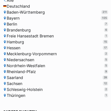
Alle
Deutschland
Baden-Württemberg
211
Bayern
105
Berlin
7
Brandenburg
6
Freie Hansestadt Bremen
1
Hamburg
15
Hessen
17
Mecklenburg-Vorpommern
2
Niedersachsen
5
Nordrhein-Westfalen
5
Rheinland-Pfalz
9
Saarland
28
Sachsen
12
Schleswig-Holstein
2
Thüringen
1