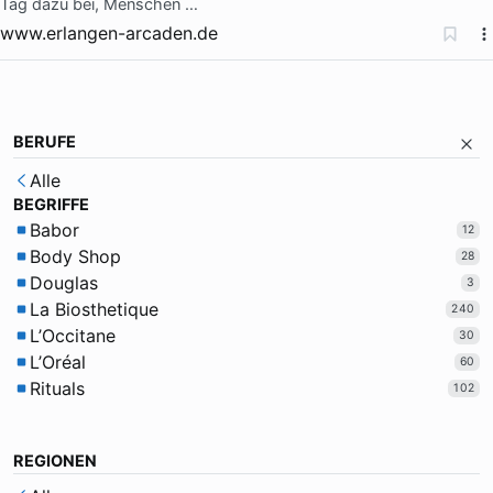
Tag dazu bei, Menschen …
www.erlangen-arcaden.de
BERUFE
Alle
BEGRIFFE
Babor
12
Body Shop
28
Douglas
3
La Biosthetique
240
L’Occitane
30
L’Oréal
60
Rituals
102
REGIONEN