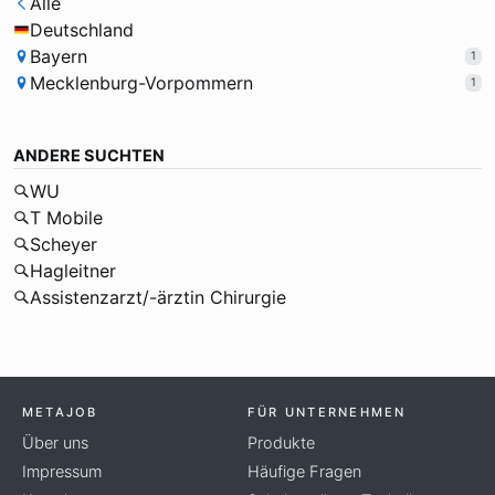
Alle
Deutschland
Bayern
1
Mecklenburg-Vorpommern
1
ANDERE SUCHTEN
WU
T Mobile
Scheyer
Hagleitner
Assistenzarzt/-ärztin Chirurgie
METAJOB
FÜR UNTERNEHMEN
Über uns
Produkte
Impressum
Häufige Fragen