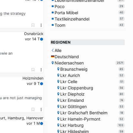
Lebensmitteleinzelhandel
Poco
29
Porta Möbel
40
g the strategy
Textileinzelhandel
57
Toom
43
Osnabrück
vor 14 T
REGIONEN
Alle
owie an
Deutschland
Niedersachsen
2571
Braunschweig
85
Lkr Aurich
52
Holzminden
Lkr Celle
51
vor 9 T
Lkr Cloppenburg
56
Lkr Diepholz
80
u are not just managing
Lkr Emsland
74
Lkr Göttingen
53
Lkr Grafschaft Bentheim
18
kfurt, Hamburg, Hannover
Lkr Hameln-Pyrmont
52
vor 1 M
Lkr Harburg
103
Lkr Hildesheim
59