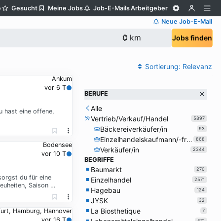
e
Gesucht
Meine Jobs
Job-E-Mails
Arbeitgeber
Neue Job-E-Mail
Jobs finden
Sortierung:
Relevanz
Ankum
vor 6 T
BERUFE
Alle
 hast eine offene,
Vertrieb/Verkauf/Handel
5897
Bäckereiverkäufer/in
93
Einzelhandelskaufmann/-frau
868
Bodensee
Verkäufer/in
2344
vor 10 T
BEGRIFFE
Baumarkt
270
orgst du für eine
Einzelhandel
2571
euheiten, Saison …
Hagebau
124
JYSK
32
La Biosthetique
kfurt, Hamburg, Hannover
7
vor 16 T
571