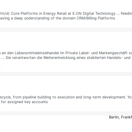
m/d) Core Platforms in Energy Retail at E.ON Digital Technology … Feedin
 Having a deep understanding of the domain CRM/Billing Platforms
 an den Lebensmitteleinzelhandel im Private Label- und Markengeschäft s
… Sie verantworten die Weiterentwicklung eines etablierten Handels- und
e
ecycle, from pipeline building to execution and long-term development. Yo
 for assigned key accounts
Berlin, Fran