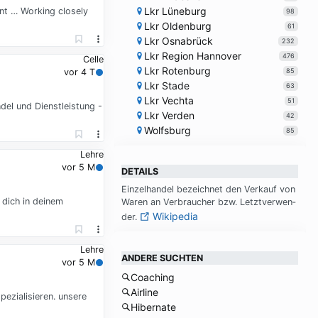
Lkr Lüneburg
ent … Working closely
98
Lkr Oldenburg
61
Lkr Osnabrück
232
Lkr Region Hannover
476
Celle
Lkr Rotenburg
85
vor 4 T
Lkr Stade
63
Lkr Vechta
51
del und Dienstleistung -
Lkr Verden
42
Wolfsburg
85
Lehre
vor 5 M
DETAILS
Ein­zel­han­del be­zeich­net den Ver­kauf von
 dich in deinem
Wa­ren an Ver­brau­cher bzw. Letzt­ver­wen­
Wikipedia
der.
Lehre
ANDERE SUCHTEN
vor 5 M
Coaching
Airline
ezialisieren. unsere
Hibernate