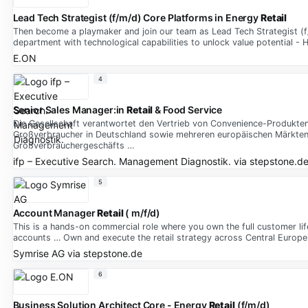
Lead Tech Strategist (f/m/d) Core Platforms in Energy
Retail
Then become a playmaker and join our team as Lead Tech Strategist (f/
department with technological capabilities to unlock value potential -
E.ON
4
Senior Sales Manager:in
Retail
& Food Service
Die Gesellschaft verantwortet den Vertrieb von Convenience-Produkten
Großverbraucher in Deutschland sowie mehreren europäischen Märkten 
Großverbrauchergeschäfts …
ifp – Executive Search. Management Diagnostik.
via
stepstone.d
5
Account Manager
Retail
( m/f/d)
This is a hands-on commercial role where you own the full customer lif
accounts … Own and execute the retail strategy across Central Europe
Symrise AG
via
stepstone.de
6
Business Solution Architect Core - Energy
Retail
(f/m/d)