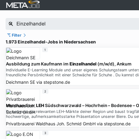
Filter
1.973 Einzelhandel-Jobs in Niedersachsen
1
Ausbildung zum Kaufmann im
Einzelhandel
(m/w/d), Ankum
Individuelle E-Learning Module und unser eigenes Schulungsteam unte
freundliche Persönlichkeit mit einer Schwäche für Schuhe . Du kannst di
Deichmann SE
via
stepstone.de
2
Merchandiser
LEH
Südschwarzwald – Hochrhein – Bodensee –
Du betreust die relevanten LEH-Märkte deiner Region und baust tragfäh
hochwertige, aufmerksamkeitsstarke Präsentation unserer Biere. Du s
Privatbrauerei Waldhaus Joh. Schmid GmbH
via
stepstone.de
3