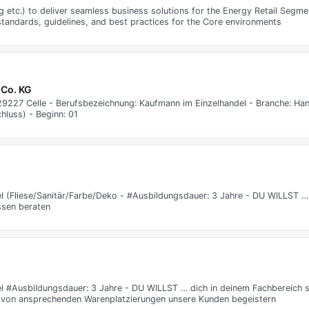
ng etc.) to deliver seamless business solutions for the Energy Retail Segm
 standards, guidelines, and best practices for the Core environments
Co. KG
 29227 Celle - Berufsbezeichnung: Kaufmann im Einzelhandel - Branche: Han
hluss) - Beginn: 01
 (Fliese/Sanitär/Farbe/Deko - #Ausbildungsdauer: 3 Jahre - DU WILLST …
ssen beraten
 #Ausbildungsdauer: 3 Jahre - DU WILLST … dich in deinem Fachbereich sp
g von ansprechenden Warenplatzierungen unsere Kunden begeistern