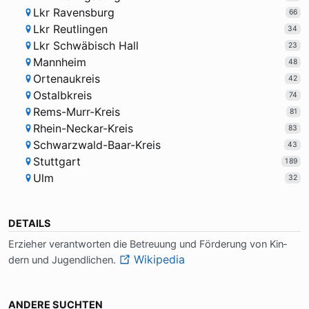
Lkr Ravensburg
66
Lkr Reutlingen
34
Lkr Schwäbisch Hall
23
Mannheim
48
Ortenaukreis
42
Ostalbkreis
74
Rems-Murr-Kreis
81
Rhein-Neckar-Kreis
83
Schwarzwald-Baar-Kreis
43
Stuttgart
189
Ulm
32
DETAILS
Er­zie­her ver­ant­wor­ten die Be­treu­ung und För­de­rung von Kin­
Wikipedia
dern und Ju­gend­li­chen.
ANDERE SUCHTEN