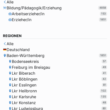
Alle
Bildung/Pädagogik/Erziehung
4858
Arbeitserzieher/in
153
Erzieher/in
1851
REGIONEN
Alle
Deutschland
Baden-Württemberg
1851
Bodenseekreis
57
Freiburg im Breisgau
49
Lkr Biberach
41
Lkr Böblingen
42
Lkr Esslingen
81
Lkr Heilbronn
102
Lkr Karlsruhe
135
Lkr Konstanz
48
Lkr Ludwigsburg
80