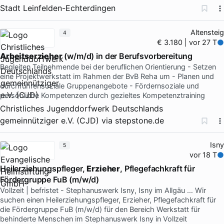
Stadt Leinfelden-Echterdingen
Altensteig
4
€ 3.180 | vor 27 T
Arbeitserzieher
(w/m/d) in der Berufsvorbereitung
Begleiten Teilnehmende bei der beruflichen Orientierung - Setzen
eine Projektwerkstatt im Rahmen der BvB Reha um - Planen und
durchführensoziale Gruppenangebote - Fördernsoziale und
persönliche Kompetenzen durch gezieltes Kompetenztraining
Christliches Jugenddorfwerk Deutschlands
gemeinnütziger e.V. (CJD)
via
stepstone.de
Isny
5
vor 18 T
Heilerziehungspfleger,
Erzieher
, Pflegefachkraft für
Fördergruppe FuB (m/w/d)
Vollzeit | befristet - Stephanuswerk Isny, Isny im Allgäu … Wir
suchen einen Heilerziehungspfleger, Erzieher, Pflegefachkraft für
die Fördergruppe FuB (m/w/d) für den Bereich Werkstatt für
behinderte Menschen im Stephanuswerk Isny in Vollzeit