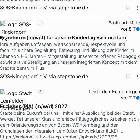
SOS-Kinderdorf e.V.
via
stepstone.de
Stuttgart-Mitte
2
vor 8 T
Erzieherin
(m/w/d) für unsere Kindertageseinrichtung
Ihre Aufgaben umfassen: wertschätzende, respektvolle und
fachlich sichere Begleitung, Betreuung und Bildung der Kinder im
Alter von 1–6 Jahren - Mitgestaltung unserer teiloffenen Pädagogik
sowie aktive Beteiligung an unserem integrierten Konzept mit dem
Stadtteilzentrum Plus
SOS-Kinderdorf e.V.
via
stepstone.de
Leinfelden-Echterdingen
3
vor 7 T
Erzieher
(PiA) (m/w/d) 2027
Starte deine Zukunft bei uns – mit einer Ausbildung bei der Stadt.
Werdet Teil unserer Kitas und erlebe Pädagogisches Arbeiten nach
dem Orientierungsplan von Baden-Württemberg und den
Grundlagen der Integralen-LernKultur-Entwicklung (ILKE) …
https://erzieher-in-bw.de/wp-content/uploads/2023/05 …