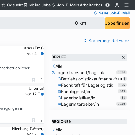
e
Gesucht
Meine Jobs
Job-E-Mails
Arbeitgeber
Neue Job-E-Mail
Jobs finden
Sortierung:
Relevanz
Haren (Ems)
vor 4 T
BERUFE
Alle
nerbetrieblicher
Lager/Transport/Logistik
5534
Betriebslogistikkaufmann/-frau
1
Fachkraft für Lagerlogistik
1176
Unterlüß
Fachlagerist/in
449
vor 12 T
Lagerlogistiker/in
33
Lagermitarbeiter/in
2249
bewegungen im
REGIONEN
Nienburg (Weser)
Alle
vor 2 T