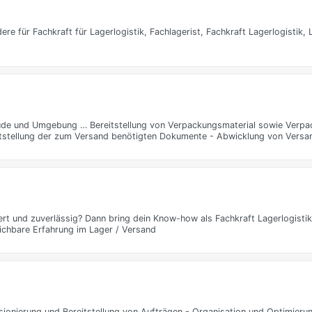
re für Fachkraft für Lagerlogistik, Fachlagerist, Fachkraft Lagerlogistik, L
tehude und Umgebung … Bereitstellung von Verpackungsmaterial sowie Verp
itstellung der zum Versand benötigten Dokumente - Abwicklung von Versa
ert und zuverlässig? Dann bring dein Know-how als Fachkraft Lagerlogistik 
ichbare Erfahrung im Lager / Versand
onierung und Bereitstellung von Aufträgen - Organisation und Optimierun