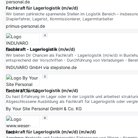
Fachkraft für Lagerlogistik (m/w/d)
Wir bieten zahlreiche spannende Stellen im Logistik Bereich – insbesonde
Staplerfahrer, Lagerist, Kommissionierer, Lagermitarbeiter
primus-personal.de
4
Fachkraft - Lagerlogistik
(m/w/d)
Wir bieten Dir Chancen als Fachkraft - Lagerlogistik (m/w/d) in Bux
entsprechend der Vorschriften - Durchführung von Verladungen - Bere
INDUVARO GmbH
via
stepstone.de
5
Fachkraft für Lagerlogistik (m/w/d)
Du hast Erfahrung im Lager oder in der Logistik und arbeitest strukturi
Abgeschlossene Ausbildung als Fachkraft für Lagerlogistik oder vergle
By Your Site Personal GmbH & Co. KG
6
Fachkraft für Lagerlogistik (m/w/d) (m/w/d)
Annahme, Kontrolle und fachgerechte Einlagerung von Waren - Kommissi