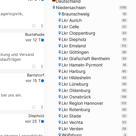
Deutschland
Niedersachsen
1176
Braunschweig
agerlogistik,
16
Lkr Aurich
40
Lkr Celle
22
Lkr Cloppenburg
33
Buxtehude
Lkr Diepholz
51
vor 12 T
Lkr Emsland
113
Lkr Göttingen
36
ackung und Versand
Lkr Grafschaft Bentheim
34
ndaufträgen
Lkr Hameln-Pyrmont
16
Lkr Harburg
85
Barnstorf
Lkr Hildesheim
34
vor 15 T
Lkr Lüneburg
29
Lkr Oldenburg
55
bei uns ein.
Lkr Osnabrück
118
Lkr Region Hannover
113
Lkr Rotenburg
45
Lkr Stade
Diepholz
22
vor 25 T
Lkr Vechta
53
Lkr Verden
28
Wolfsburg
3
g interner Lagerabläufe