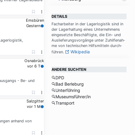
DETAILS
Emsbüren
Fach­ar­bei­ter in der La­ger­lo­gi­stik sind in
Gestern
der La­ger­hal­tung ei­nes Un­ter­neh­mens
ein­ge­setz­te Be­schäf­tig­te, die Ein- und
agerlogistik,
Aus­lie­fe­rungs­vor­gän­ge un­ter Zu­hil­fe­nah­
me von tech­ni­schen Hilfs­mit­teln durch­
Wikipedia
füh­ren.
Osnabrück
vor 6 T
ANDERE SUCHTEN
DPD
ausgangs - Be- und
Bad Berleburg
Unterföhring
Museumsführer/in
Salzgitter
Transport
vor 1 M
rungen anhand von